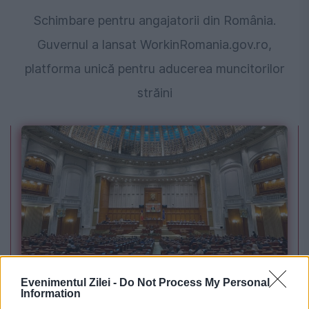
Schimbare pentru angajatorii din România.
Guvernul a lansat WorkinRomania.gov.ro,
platforma unică pentru aducerea muncitorilor
străini
POLITICA
Evenimentul Zilei -
Do Not Process My Personal
Sorin Grindeanu: Parlamentul a evitat
Information