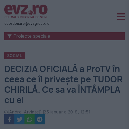
Știri
naționale
coordonare@evzgroup.ro
și
▼ Proiecte speciale
internaționale
|
SOCIAL
România
DECIZIA OFICIALĂ a ProTV în
-
ceea ce îl privește pe TUDOR
Evenimentul
CHIRILĂ. Ce sa va ÎNTÂMPLA
Zilei
cu el
Andrei Arvinte
25 ianuarie 2018, 12:51