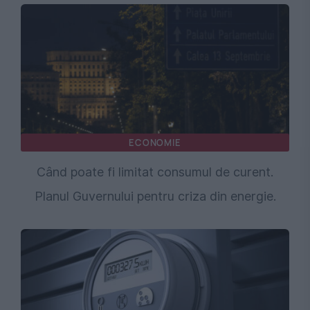
ECONOMIE
Când poate fi limitat consumul de curent.
Planul Guvernului pentru criza din energie.