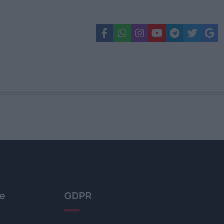
le
GDPR