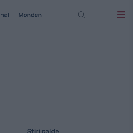
onal
Monden
Stiri calde