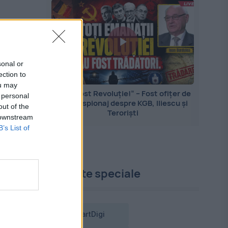
sonal or
ection to
ou may
„Nu a fost Revoluție!” – Fost ofițer de
 personal
contraspionaj despre KGB, Iliescu și
out of the
Teroriști
 downstream
B’s List of
is
Proiecte speciale
SmartDigi
de