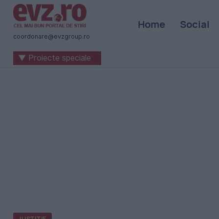
Știri
Home
Social
naționale
coordonare@evzgroup.ro
și
▼ Proiecte speciale
internaționale
|
România
-
Evenimentul
Zilei