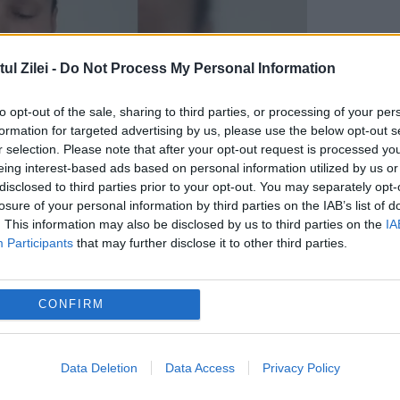
l Zilei -
Do Not Process My Personal Information
to opt-out of the sale, sharing to third parties, or processing of your per
formation for targeted advertising by us, please use the below opt-out s
r selection. Please note that after your opt-out request is processed y
eing interest-based ads based on personal information utilized by us or
disclosed to third parties prior to your opt-out. You may separately opt-
losure of your personal information by third parties on the IAB’s list of
. This information may also be disclosed by us to third parties on the
IA
m fost achitat în dosarul ASF:
Aşa cum am scr
Participants
that may further disclose it to other third parties.
m trăit cu speranţa că şi sistemul judiciar
 că mai sunt judecători şi la Bucureşti”, a
CONFIRM
l zilei.
tat patru luni în arest preventiv și trei luni la
Data Deletion
Data Access
Privacy Policy
hitat.
Cartea scrisă, în timpul detenției, cuprin