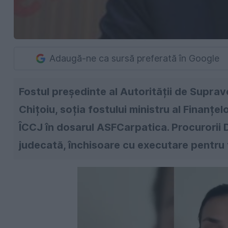
Adaugă-ne ca sursă preferată în Google
Fostul președinte al Autorității de Supra
Chițoiu, soția fostului ministru al Finanțel
ÎCCJ în dosarul ASFCarpatica. Procurorii D
judecată, închisoare cu executare pentru t