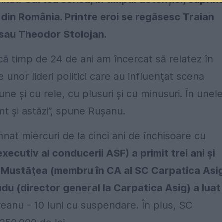
i din România. Printre eroi se regăsesc Traian
sau Theodor Stolojan.
că timp de 24 de ani am încercat să relatez în
e unor lideri politici care au influenţat scena
e și cu rele, cu plusuri și cu minusuri. În unel
imt și astăzi”, spune Ruşanu.
nat miercuri de la cinci ani de închisoare cu
cutiv al conducerii ASF) a primit trei ani şi
u Mustăţea (membru în CA al SC Carpatica Asi
rudu (director general la Carpatica Asig) a luat
eanu - 10 luni cu suspendare. În plus, SC