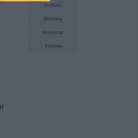
Exclusiv
Moldova
Horoscop
Vremea
e
g)