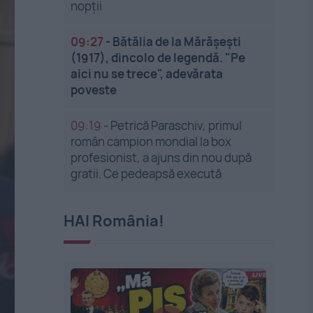
nopții
09:27
-
Bătălia de la Mărășești
(1917), dincolo de legendă. "Pe
aici nu se trece", adevărata
poveste
09:19
-
Petrică Paraschiv, primul
român campion mondial la box
profesionist, a ajuns din nou după
gratii. Ce pedeapsă execută
HAI România!