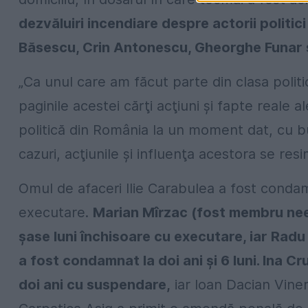
dezvăluiri incendiare despre actorii politic
Băsescu, Crin Antonescu, Gheorghe Funar 
„Ca unul care am făcut parte din clasa politi
paginile acestei cărţi acţiuni și fapte reale al
politică din România la un moment dat, cu bun
cazuri, acţiunile și influenţa acestora se res
Omul de afaceri Ilie Carabulea a fost condam
executare.
Marian Mîrzac (fost membru neexe
şase luni închisoare cu executare, iar Rad
a fost condamnat la doi ani şi 6 luni. Ina C
doi ani cu suspendare,
iar Ioan Dacian Viner