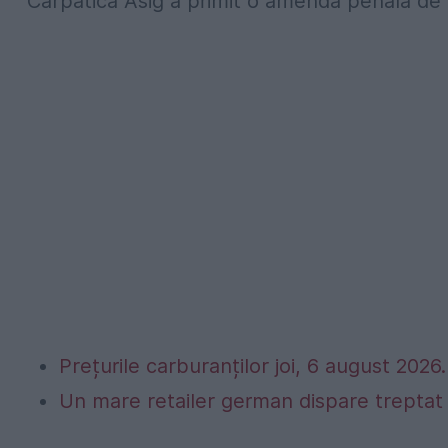
Carpatica Asig a primit o amendă penală de 
Prețurile carburanților joi, 6 august 2026. 
Un mare retailer german dispare treptat 