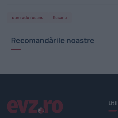
dan radu rusanu
Rusanu
Recomandările noastre
Linkuri utile
Uti