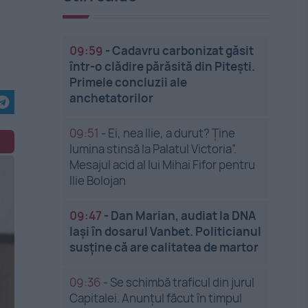
09:59
-
Cadavru carbonizat găsit
într-o clădire părăsită din Pitești.
Primele concluzii ale
anchetatorilor
09:51
-
Ei, nea Ilie, a durut? Ține
lumina stinsă la Palatul Victoria”.
Mesajul acid al lui Mihai Fifor pentru
Ilie Bolojan
09:47
-
Dan Marian, audiat la DNA
Iași în dosarul Vanbet. Politicianul
susține că are calitatea de martor
09:36
-
Se schimbă traficul din jurul
Capitalei. Anunțul făcut în timpul