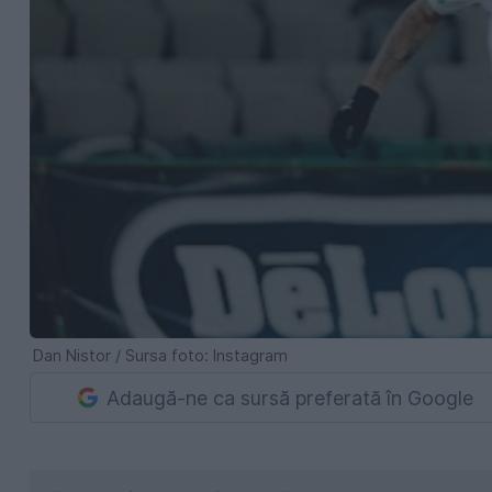
Dan Nistor / Sursa foto: Instagram
Adaugă-ne ca sursă preferată în Google