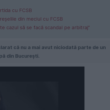
artida cu FCSB
greșelile din meciul cu FCSB
ste cazul să se facă scandal pe arbitraj”
clarat că nu a mai avut niciodată parte de un
pă din București.