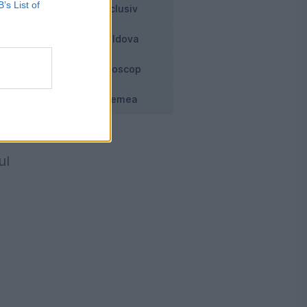
B’s List of
Exclusiv
Moldova
Horoscop
Vremea
ul