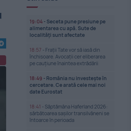
u
19:04
-
Seceta pune presiune pe
alimentarea cu apă. Sute de
localități sunt afectate
18:57
-
Frații Tate vor să iasă din
închisoare. Avocații cer eliberarea
pe cauțiune înaintea extrădării
18:49
-
România nu investește în
cercetare. Ce arată cele mai noi
date Eurostat
18:41
-
Săptămâna Haferland 2026:
sărbătoarea sașilor transilvăneni se
întoarce în perioada