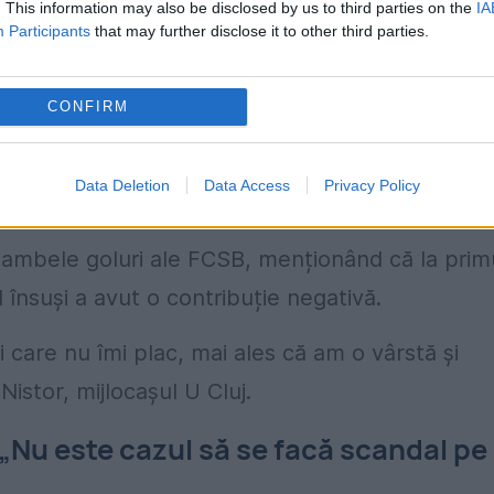
. This information may also be disclosed by us to third parties on the
IA
Participants
that may further disclose it to other third parties.
asumă greșelile din meciul cu FCSB
CONFIRM
ijlocașul Dan Nistor și-a asumat o parte din vina
nd greșelile personale în momente cheie ale
Data Deletion
Data Access
Privacy Policy
la ambele goluri ale FCSB, menționând că la prim
l însuși a avut o contribuție negativă.
ri care nu îmi plac, mai ales că am o vârstă și
Nistor, mijlocașul U Cluj.
: „Nu este cazul să se facă scandal pe