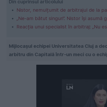
Din cuprinsul articolului
Nistor, nemulțumit de arbitrajul de la p
„Ne-am bătut singuri”. Nistor își asumă 
Reacția unui specialist în arbitraj: „Nu e
Mijlocașul echipei Universitatea Cluj a de
arbitru din Capitală într-un meci cu o echi