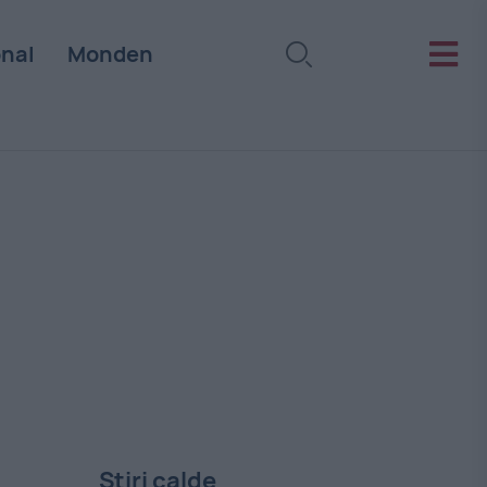
onal
Monden
Stiri calde