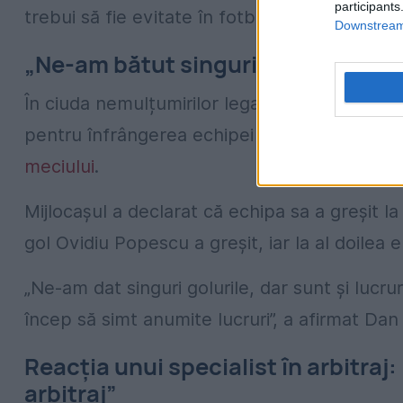
participants
trebui să fie evitate în fotbalul românesc.
Downstream 
„Ne-am bătut singuri”. Nistor își 
În ciuda nemulțumirilor legate de arbitraj, m
pentru înfrângerea echipei sale, recunoscâ
meciului
.
Mijlocașul a declarat că echipa sa a greșit 
gol Ovidiu Popescu a greșit, iar la al doilea e
„Ne-am dat singuri golurile, dar sunt și lucru
încep să simt anumite lucruri”, a afirmat Dan 
Reacția unui specialist în arbitraj
arbitraj”