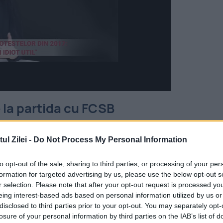
e la partida cu FCSB
 celor de la FCSB că acest lucru influențează
l Zilei -
Do Not Process My Personal Information
itrii ar fi părtinitori cu echipele din orașul lor.
to opt-out of the sale, sharing to third parties, or processing of your per
ty, precum și un fault nesancționat în faza de
formation for targeted advertising by us, please use the below opt-out s
r selection. Please note that after your opt-out request is processed y
eing interest-based ads based on personal information utilized by us or
disclosed to third parties prior to your opt-out. You may separately opt-
” a spus Nistor, subliniind că astfel de situații
losure of your personal information by third parties on the IAB’s list of