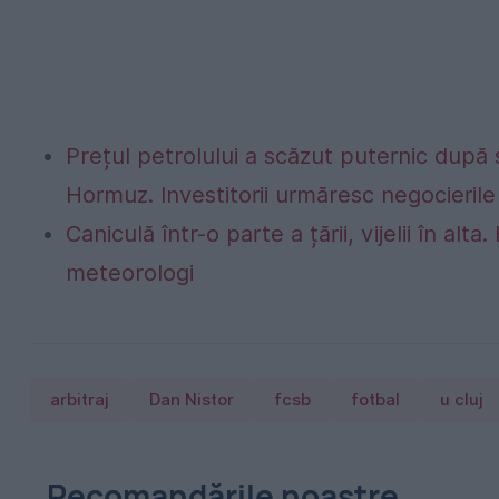
Prețul petrolului a scăzut puternic după
Hormuz. Investitorii urmăresc negocierile 
Caniculă într-o parte a țării, vijelii în 
meteorologi
arbitraj
Dan Nistor
fcsb
fotbal
u cluj
Recomandările noastre