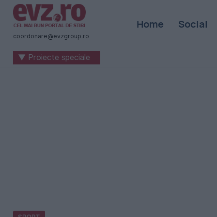
Știri
Home
Social
naționale
coordonare@evzgroup.ro
și
▼ Proiecte speciale
internaționale
|
România
-
Evenimentul
Zilei