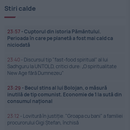
Stiri calde
23:57
-
Cuptorul din istoria Pământului.
Perioada în care pe planetă a fost mai cald ca
niciodată
23:40
-
Discursul tip "fast-food spiritual" al lui
Sadhguru la UNTOLD, critici dure: „O spiritualitate
New Age fără Dumnezeu”
23:29
-
Becul stins al lui Bolojan, o măsură
inutilă de tip comunist. Economie de 1 la sută din
consumul național
23:12
-
Lovitură în justiție. "Groapa cu bani" a familiei
procurorului Gigi Ștefan, închisă