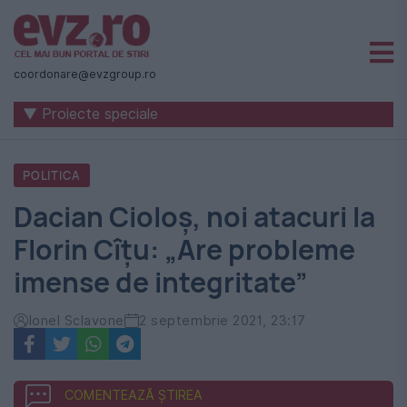
Știri
naționale
coordonare@evzgroup.ro
și
▼ Proiecte speciale
internaționale
|
POLITICA
România
Dacian Cioloș, noi atacuri la
-
Florin Cîțu: „Are probleme
Evenimentul
imense de integritate”
Zilei
Ionel Sclavone
2 septembrie 2021, 23:17
COMENTEAZĂ ȘTIREA