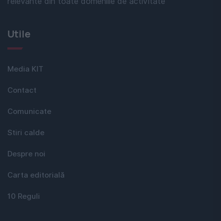
relevante din toate domeniile de activitate
Utile
Media KIT
Contact
Comunicate
Stiri calde
Despre noi
Carta editorială
10 Reguli