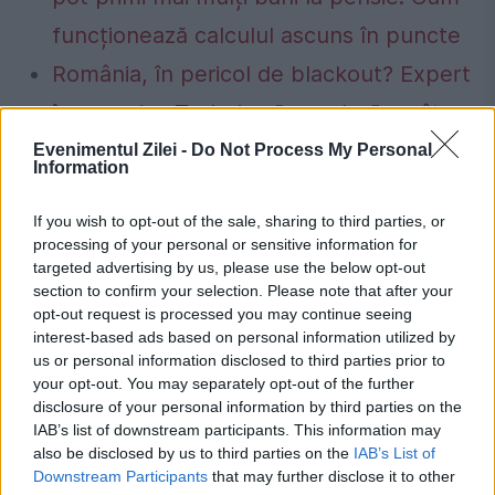
funcționează calculul ascuns în puncte
România, în pericol de blackout? Expert
în energie: „Trebuie să accelerăm cât se
poate de repede acele investiții”
Evenimentul Zilei -
Do Not Process My Personal
Information
If you wish to opt-out of the sale, sharing to third parties, or
processing of your personal or sensitive information for
targeted advertising by us, please use the below opt-out
dacian ciolos
Lucian Bode
PNDL 3
section to confirm your selection. Please note that after your
opt-out request is processed you may continue seeing
interest-based ads based on personal information utilized by
us or personal information disclosed to third parties prior to
your opt-out. You may separately opt-out of the further
disclosure of your personal information by third parties on the
IAB’s list of downstream participants. This information may
also be disclosed by us to third parties on the
IAB’s List of
Downstream Participants
that may further disclose it to other