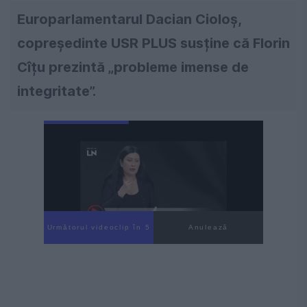
Europarlamentarul Dacian Cioloș,
copreședinte USR PLUS susține că Florin
Cîțu prezintă „probleme imense de
integritate”.
Următorul videoclip în 3
Anulează