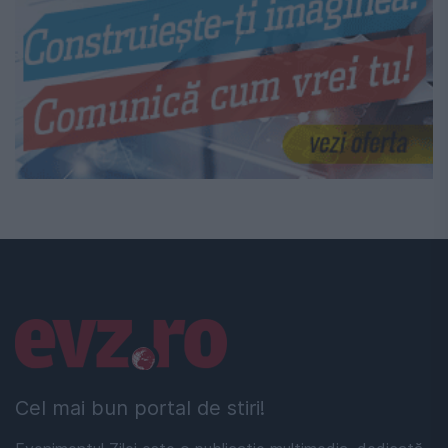
Linkuri utile
Cel mai bun portal de stiri!