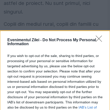
astfel de proiect. Nu sunt primul, nici
singurul.
Copiii din mediul rural, copiii din familii cu
venituri mici au mult mai puține șanse decât
Evenimentul Zilei -
Do Not Process My Personal
ceilalți în România de astăzi. Nu au avut
Information
școli bune, nu au cei mai buni profesori,
If you wish to opt-out of the sale, sharing to third parties, or
părinții nu au bani să le dea ore să ajungă în
processing of your personal or sensitive information for
targeted advertising by us, please use the below opt-out
clasele bune de liceu, iar inerția de la țară îi
section to confirm your selection. Please note that after your
ține într-un sistem unde nu pot performa.
opt-out request is processed you may continue seeing
interest-based ads based on personal information utilized by
us or personal information disclosed to third parties prior to
Primarii, consiliile județene, direcțiile de
your opt-out. You may separately opt-out of the further
asistență socială care cunosc cazurile mai
disclosure of your personal information by third parties on the
IAB’s list of downstream participants. This information may
speciale, care au evidența cazurilor sociale,
also be disclosed by us to third parties on the
IAB’s List of