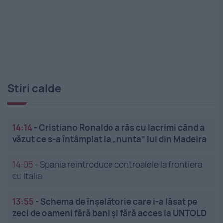
Stiri calde
14:14
-
Cristiano Ronaldo a râs cu lacrimi când a
văzut ce s-a întâmplat la „nunta” lui din Madeira
14:05
-
Spania reintroduce controalele la frontiera
cu Italia
13:55
-
Schema de înșelătorie care i-a lăsat pe
zeci de oameni fără bani și fără acces la UNTOLD