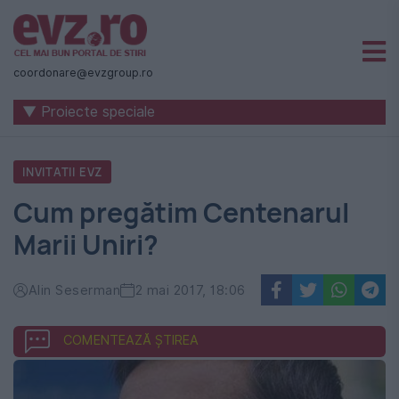
Știri
naționale
coordonare@evzgroup.ro
și
▼ Proiecte speciale
internaționale
|
INVITATII EVZ
România
Cum pregătim Centenarul
-
Marii Uniri?
Evenimentul
Zilei
Alin Seserman
2 mai 2017, 18:06
COMENTEAZĂ ȘTIREA