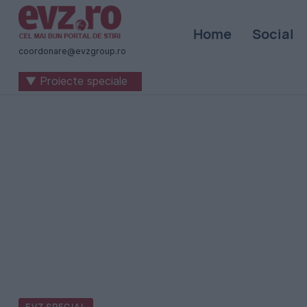
Știri
Home
Social
naționale
coordonare@evzgroup.ro
și
▼ Proiecte speciale
internaționale
|
România
-
Evenimentul
Zilei