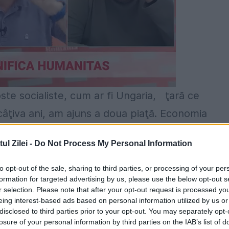
oste socialiste, cum ar fi Ungaria, ţară ce
 câţiva ani, am ajuns a doua piaţă. Economia
ar mai deschisă: exporturile lor anuale înseam
l Zilei -
Do Not Process My Personal Information
 nu este singurul exemplu.
to opt-out of the sale, sharing to third parties, or processing of your per
formation for targeted advertising by us, please use the below opt-out s
r selection. Please note that after your opt-out request is processed y
e” prin care a trecut de-a lungul timpului
eing interest-based ads based on personal information utilized by us or
disclosed to third parties prior to your opt-out. You may separately opt-
trevederii româno-sovietice din 27 decembrie
losure of your personal information by third parties on the IAB’s list of