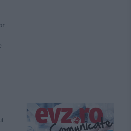
or
e
ui