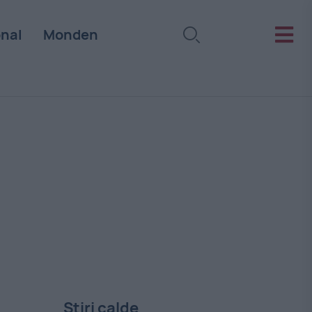
onal
Monden
Stiri calde