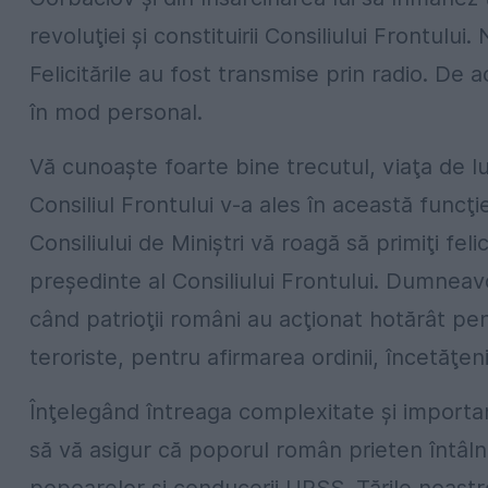
revoluţiei şi constituirii Consiliului Frontului.
Felicitările au fost transmise prin radio. D
în mod personal.
Vă cunoaşte foarte bine trecutul, viaţa de l
Consiliul Frontului v-a ales în această fun
Consiliului de Miniştri vă roagă să primiţi felic
preşedinte al Consiliului Frontului. Dumneav
când patrioţii români au acţionat hotărât pent
teroriste, pentru afirmarea ordinii, încetăţeni
Înţelegând întreaga complexitate şi importanţ
să vă asigur că poporul român prieten întâlneş
popoarelor şi conducerii URSS. Ţările noastre