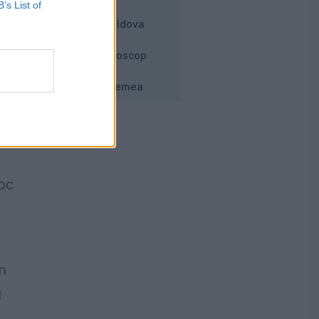
B’s List of
Moldova
Horoscop
ci
Vremea
a
roc
n
l