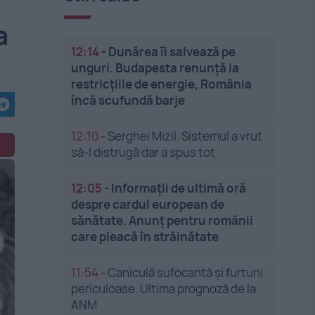
a
12:14
-
Dunărea îi salvează pe
unguri. Budapesta renunță la
restricțiile de energie, România
încă scufundă barje
12:10
-
Serghei Mizil. Sistemul a vrut
să-l distrugă dar a spus tot
12:05
-
Informații de ultimă oră
despre cardul european de
sănătate. Anunț pentru românii
care pleacă în străinătate
11:54
-
Caniculă sufocantă și furtuni
periculoase. Ultima prognoză de la
ANM