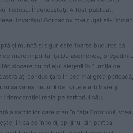
 Nu îl citesc. Îl cunoaşteţi. A fost publicat.
e aceea, tovarăşul Gorbaciov m-a rugat să-l înmâ
uptă şi muncă şi sigur este foarte bucuros că
cţie de mare importanţă.De asemenea, preşedint
itări sincere cu prilejul alegerii în funcţia de
oastră aţi condus ţara în cea mai grea perioadă
ru salvarea naţiunii de forţele arbitrare şi
rii democraţiei reale pe teritoriul său.
ă a sarcinilor care stau în faţa Frontului, vrea
te, în calea înnoirii, sprijinul din partea
 sunt legate prin legături îndelungate şi