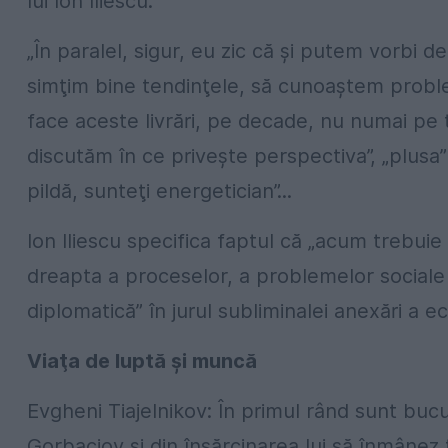
lui Ion Iliescu.
„În paralel, sigur, eu zic că şi putem vorbi d
simţim bine tendinţele, să cunoaştem pro
face aceste livrări, pe decade, nu numai pe t
discutăm în ce priveşte perspectiva”, „plusa
pildă, sunteţi energetician”...
Ion Iliescu specifica faptul că „acum trebuie
dreapta a proceselor, a problemelor sociale de
diplomatică” în jurul subliminalei anexări a 
Viaţa de luptă şi muncă
Evgheni Tiajelnikov: În primul rând sunt bucu
Gorbaciov şi din însărcinarea lui să înmânez te