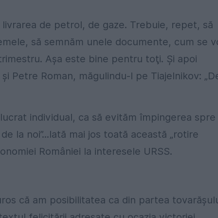
e livrarea de petrol, de gaze. Trebuie, repet, să
blemele, să semnăm unele documente, cum se v
rimestru. Aşa este bine pentru toţi. Şi apoi
” şi Petre Roman, măgulindu-l pe Tiajelnikov: „D
 lucrat individual, ca să evităm împingerea spre
 la noi”...Iată mai jos toată această „rotire
economiei României la interesele URSS.
ros că am posibilitatea ca din partea tovarăşul
xtul felicitării adresate cu ocazia victoriei