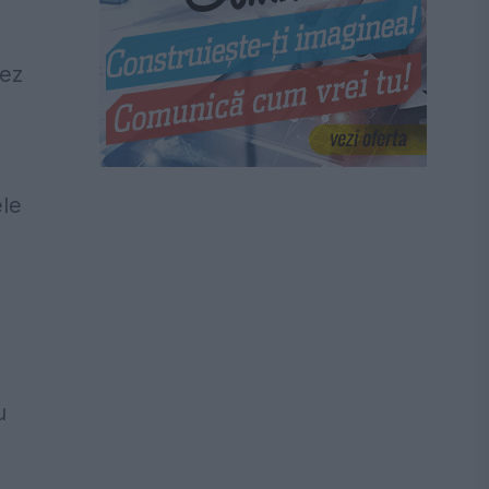
nez
ele
,
u