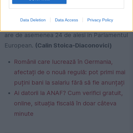
In prezent, PP detine 148 de locuri din cele
350 din Congresul Deputatilor si 126 din
Data Deletion
Data Access
Privacy Policy
cele 259 ale Senatului spaniol. Formatiunea
are de asemenea 24 de alesi in Parlamentul
European.
(Calin Stoica-Diaconovici)
Românii care lucrează în Germania,
afectați de o nouă regulă: pot primi mai
puțini bani la salariu fără să fie anunțați
Ai datorii la ANAF? Cum verifici gratuit,
online, situația fiscală în doar câteva
minute