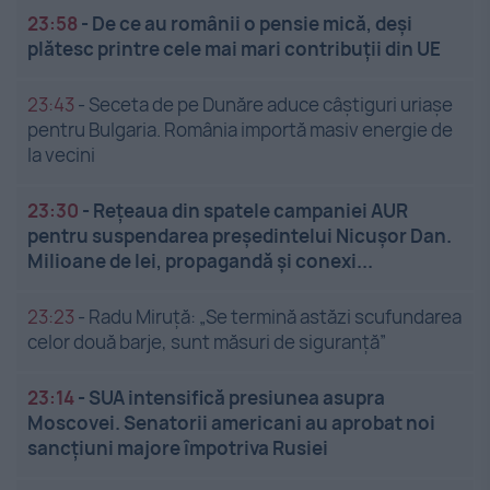
23:58
-
De ce au românii o pensie mică, deși
plătesc printre cele mai mari contribuții din UE
23:43
-
Seceta de pe Dunăre aduce câștiguri uriașe
pentru Bulgaria. România importă masiv energie de
la vecini
23:30
-
Rețeaua din spatele campaniei AUR
pentru suspendarea președintelui Nicușor Dan.
Milioane de lei, propagandă și conexi...
23:23
-
Radu Miruță: „Se termină astăzi scufundarea
celor două barje, sunt măsuri de siguranţă”
23:14
-
SUA intensifică presiunea asupra
Moscovei. Senatorii americani au aprobat noi
sancțiuni majore împotriva Rusiei