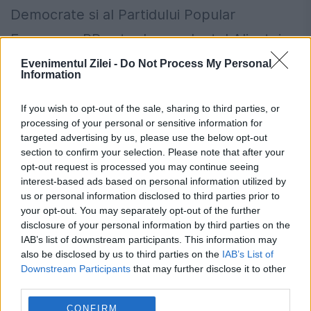
Democrate si al Partidului Popular
European, PP este descendentul Aliantei
Populare, o formatiune conservatoare
Evenimentul Zilei -
Do Not Process My Personal
Information
creata in 1976 de mai multi fosti ministri ai
If you wish to opt-out of the sale, sharing to third parties, or
dictatorului Francisco Franco.
processing of your personal or sensitive information for
targeted advertising by us, please use the below opt-out
section to confirm your selection. Please note that after your
opt-out request is processed you may continue seeing
interest-based ads based on personal information utilized by
us or personal information disclosed to third parties prior to
your opt-out. You may separately opt-out of the further
disclosure of your personal information by third parties on the
IAB’s list of downstream participants. This information may
also be disclosed by us to third parties on the
IAB’s List of
Downstream Participants
that may further disclose it to other
third parties.
CONFIRM