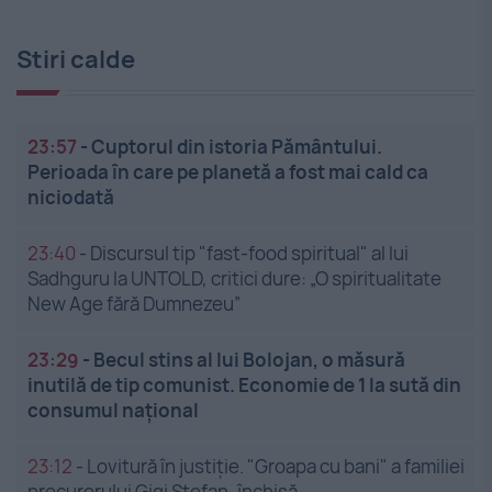
Stiri calde
23:57
-
Cuptorul din istoria Pământului.
Perioada în care pe planetă a fost mai cald ca
niciodată
23:40
-
Discursul tip "fast-food spiritual" al lui
Sadhguru la UNTOLD, critici dure: „O spiritualitate
New Age fără Dumnezeu”
23:29
-
Becul stins al lui Bolojan, o măsură
inutilă de tip comunist. Economie de 1 la sută din
consumul național
23:12
-
Lovitură în justiție. "Groapa cu bani" a familiei
procurorului Gigi Ștefan, închisă