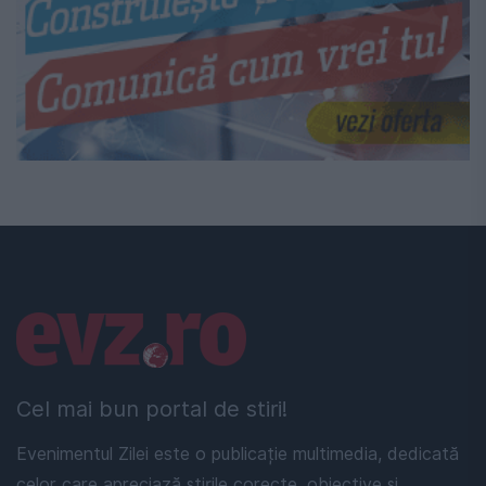
Linkuri utile
Cel mai bun portal de stiri!
Evenimentul Zilei este o publicație multimedia, dedicată
celor care apreciază știrile corecte, obiective și