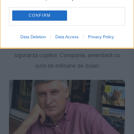
third parties.
CONFIRM
ACTUALITATE
Data Deletion
Data Access
Privacy Policy
Meta este acuzată că nu ține cont de
siguranța copiilor. Compania, amendată cu
sute de milioane de dolari