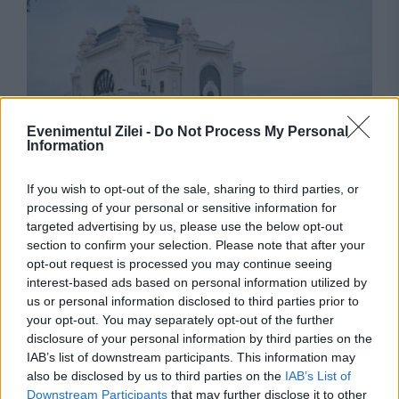
Evenimentul Zilei -
Do Not Process My Personal
Information
ECONOMIE
If you wish to opt-out of the sale, sharing to third parties, or
processing of your personal or sensitive information for
Constanța, evaluată peste România de Fitch.
targeted advertising by us, please use the below opt-out
Orașul a primit un calificativ financiar care
section to confirm your selection. Please note that after your
opt-out request is processed you may continue seeing
depășește ratingul țării
interest-based ads based on personal information utilized by
us or personal information disclosed to third parties prior to
your opt-out. You may separately opt-out of the further
disclosure of your personal information by third parties on the
IAB’s list of downstream participants. This information may
also be disclosed by us to third parties on the
IAB’s List of
Downstream Participants
that may further disclose it to other