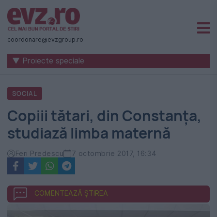
Știri
naționale
coordonare@evzgroup.ro
și
▼ Proiecte speciale
internaționale
|
SOCIAL
România
Copiii tătari, din Constanța,
-
studiază limba maternă
Evenimentul
Zilei
Feri Predescu
7 octombrie 2017, 16:34
COMENTEAZĂ ȘTIREA