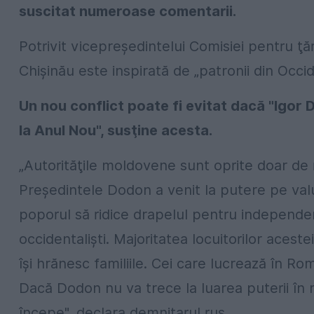
suscitat numeroase comentarii.
Potrivit vicepreşedintelui Comisiei pentru ţăr
Chişinău este inspirată de „patronii din Occid
Un nou conflict poate fi evitat dacă "Igor
la Anul Nou", susţine acesta.
„Autorităţile moldovene sunt oprite doar de 
Preşedintele Dodon a venit la putere pe valu
poporul să ridice drapelul pentru independen
occidentalişti. Majoritatea locuitorilor aceste
îşi hrănesc familiile. Cei care lucrează în Ro
Dacă Dodon nu va trece la luarea puterii în m
începe", declara demnitarul rus.