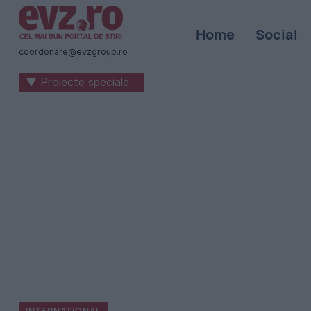
Știri
Home
Social
naționale
coordonare@evzgroup.ro
și
▼ Proiecte speciale
internaționale
|
România
-
Evenimentul
Zilei