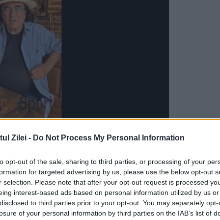
aud pentru prima dată despre o iniţiativă privin
l Zilei -
Do Not Process My Personal Information
 cataloghează această informaţie drept un fals
erpres.
to opt-out of the sale, sharing to third parties, or processing of your per
formation for targeted advertising by us, please use the below opt-out s
r selection. Please note that after your opt-out request is processed y
une introducerii regimului de vize pentru
eing interest-based ads based on personal information utilized by us or
 apărută marţi în semioficiosul rusesc Izvestia
disclosed to third parties prior to your opt-out. You may separately opt-
losure of your personal information by third parties on the IAB’s list of
l moldovean - a scris că introducerea regimul