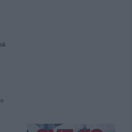
nă
re