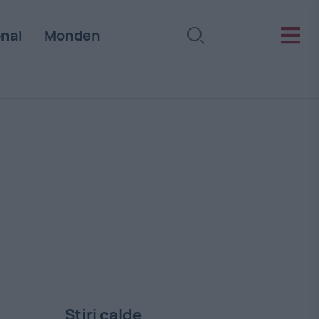
onal
Monden
Stiri calde