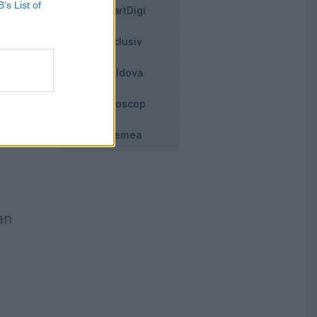
B’s List of
SmartDigi
Exclusiv
Moldova
Horoscop
Vremea
an