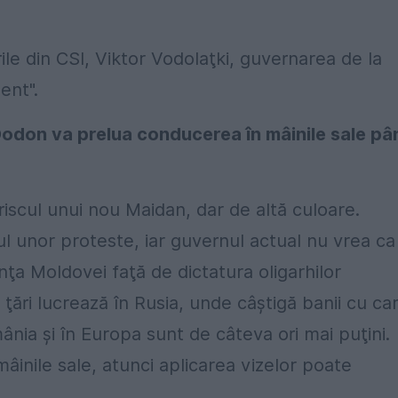
ile din CSI, Viktor Vodolaţki, guvernarea de la
ent".
 Dodon va prelua conducerea în mâinile sale pâ
riscul unui nou Maidan, dar de altă culoare.
l unor proteste, iar guvernul actual nu vrea ca
ţa Moldovei faţă de dictatura oligarhilor
i ţări lucrează în Rusia, unde câştigă banii cu ca
mânia şi în Europa sunt de câteva ori mai puţini.
âinile sale, atunci aplicarea vizelor poate