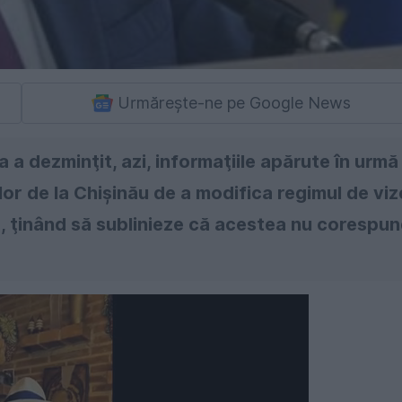
Urmărește-ne pe Google News
 a dezminţit, azi, informaţiile apărute în urmă
ţilor de la Chişinău de a modifica regimul de viz
, ţinând să sublinieze că acestea nu corespu