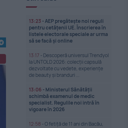
13:23
-
AEP pregătește noi reguli
pentru cetățenii UE. Înscrierea în
listele electorale speciale ar urma
să se facă și online
13:17
-
Descoperă universul Trendyol
la UNTOLD 2026: colecții capsulă
dezvoltate cu vedete, experiențe
de beauty și branduri ...
13:06
-
Ministerul Sănătății
schimbă examenul de medic
specialist. Regulile noi intră în
vigoare în 2026
12:58
-
O fetiță de 11 ani din Bacău,