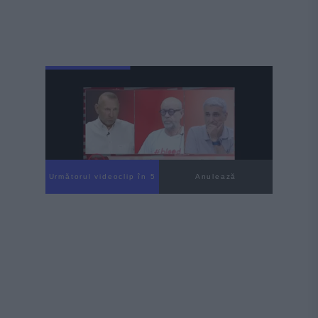
Următorul videoclip în 4
Anulează