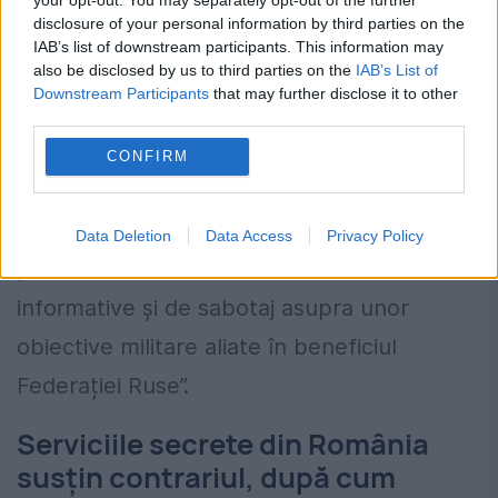
disclosure of your personal information by third parties on the
„În contextul conflictului militar între
IAB’s list of downstream participants. This information may
also be disclosed by us to third parties on the
IAB’s List of
Federația Rusă și Ucraina, având în vedere
Downstream Participants
that may further disclose it to other
comportamentul contrainformativ, istoricul
third parties.
militar și profesional, precum și interesul
CONFIRM
pentru domeniul militar, procurorul
apreciază că există riscuri derivate din
Data Deletion
Data Access
Privacy Policy
posibilitatea ca acesta să deruleze misiuni
informative și de sabotaj asupra unor
obiective militare aliate în beneficiul
Federației Ruse”.
Serviciile secrete din România
susțin contrariul, după cum