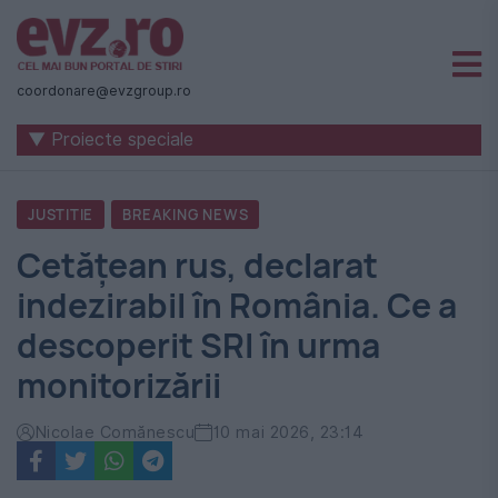
Știri
naționale
coordonare@evzgroup.ro
și
▼ Proiecte speciale
internaționale
|
JUSTITIE
BREAKING NEWS
România
Cetățean rus, declarat
-
indezirabil în România. Ce a
Evenimentul
descoperit SRI în urma
Zilei
monitorizării
Nicolae Comănescu
10 mai 2026, 23:14