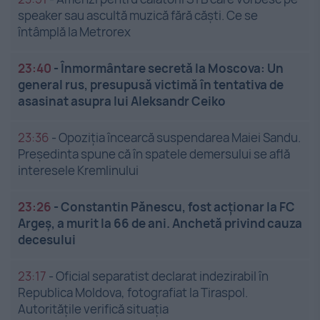
speaker sau ascultă muzică fără căști. Ce se
întâmplă la Metrorex
23:40
-
Înmormântare secretă la Moscova: Un
general rus, presupusă victimă în tentativa de
asasinat asupra lui Aleksandr Ceiko
23:36
-
Opoziția încearcă suspendarea Maiei Sandu.
Președinta spune că în spatele demersului se află
interesele Kremlinului
23:26
-
Constantin Pănescu, fost acționar la FC
Argeș, a murit la 66 de ani. Anchetă privind cauza
decesului
23:17
-
Oficial separatist declarat indezirabil în
Republica Moldova, fotografiat la Tiraspol.
Autoritățile verifică situația