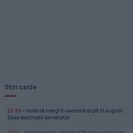
Stiri calde
23:59
-
Unde să mergi în vacanță după 15 august.
Șase destinații de neratat
23:51
-
Amenzi pentru călătorii STB care vorbesc pe