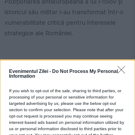
Poziționarea antieuropeană a lui Frolov și
istoricul său militar l-au transformat într-o
vulnerabilitate critică pentru interesele
strategice ale României.
Evenimentul Zilei -
Do Not Process My Personal
Information
If you wish to opt-out of the sale, sharing to third parties, or
processing of your personal or sensitive information for
targeted advertising by us, please use the below opt-out
section to confirm your selection. Please note that after your
opt-out request is processed you may continue seeing
interest-based ads based on personal information utilized by
În motivarea hotărârii se subliniază temerile
us or personal information disclosed to third parties prior to
procurorilor privind posibile atacuri directe:
your opt-out. You may separately opt-out of the further