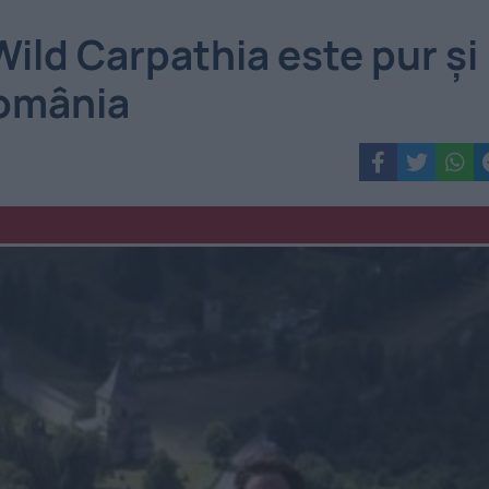
ild Carpathia este pur şi
România