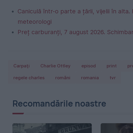
Caniculă într-o parte a țării, vijelii în 
meteorologi
Preț carburanți, 7 august 2026. Schimbar
Carpaţi
Charlie Ottley
episod
print
pr
regele charles
români
romania
tvr
Recomandările noastre