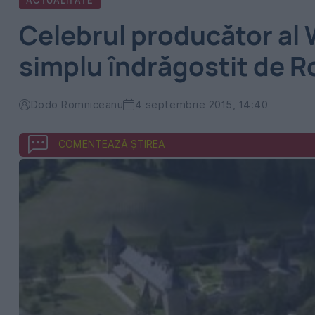
ACTUALITATE
Celebrul producător al W
simplu îndrăgostit de 
Dodo Romniceanu
4 septembrie 2015, 14:40
COMENTEAZĂ ȘTIREA