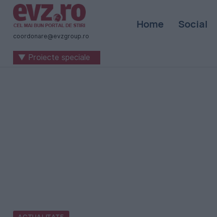
Știri
Home
Social
naționale
coordonare@evzgroup.ro
și
▼ Proiecte speciale
internaționale
|
România
-
Evenimentul
Zilei