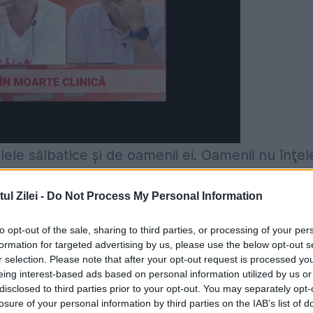
ele sălbatice şi de oamenii ei. Oamenii nu înţel
reau să arătăm lumii ce peisaje minunate are
l Zilei -
Do Not Process My Personal Information
Charlie Ottley, producătorul serialului Wild
to opt-out of the sale, sharing to third parties, or processing of your per
formation for targeted advertising by us, please use the below opt-out s
r selection. Please note that after your opt-out request is processed y
trei episoade ale serialului, şi despre proiectel
eing interest-based ads based on personal information utilized by us or
rulea Wild Carpathia, dedicat românilor.
disclosed to third parties prior to your opt-out. You may separately opt-
losure of your personal information by third parties on the IAB’s list of