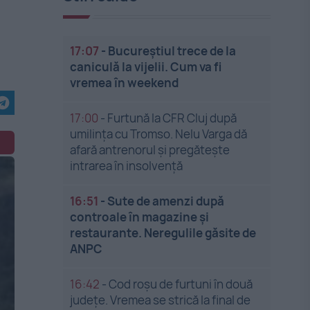
17:07
-
Bucureștiul trece de la
caniculă la vijelii. Cum va fi
vremea în weekend
17:00
-
Furtună la CFR Cluj după
umilința cu Tromso. Nelu Varga dă
afară antrenorul și pregătește
intrarea în insolvență
16:51
-
Sute de amenzi după
controale în magazine și
restaurante. Neregulile găsite de
ANPC
16:42
-
Cod roșu de furtuni în două
județe. Vremea se strică la final de