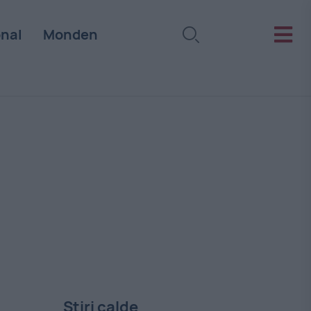
onal
Monden
Stiri calde