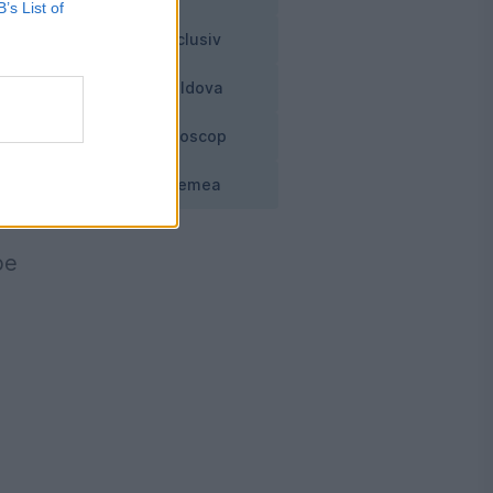
B’s List of
od
Exclusiv
re
Moldova
Horoscop
i
Vremea
pe