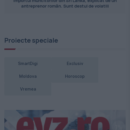
Importul muncitorilor din Sri Lanka, explicat de un
antreprenor român. Sunt destul de volatili
Proiecte speciale
SmartDigi
Exclusiv
Moldova
Horoscop
Vremea