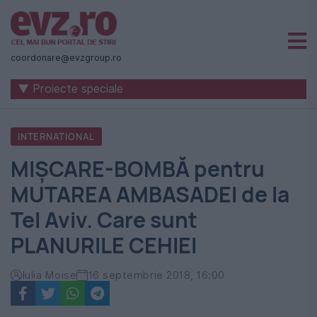
Știri
naționale
coordonare@evzgroup.ro
și
▼ Proiecte speciale
internaționale
|
INTERNATIONAL
România
MIȘCARE-BOMBĂ pentru
-
MUTAREA AMBASADEI de la
Evenimentul
Tel Aviv. Care sunt
Zilei
PLANURILE CEHIEI
Iulia Moise
16 septembrie 2018, 16:00