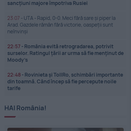
sancțiuni majore împotriva Rusiei
23:07
-
UTA - Rapid, 0-0. Meci fără sare și piper la
Arad. Gazdele rămân fără victorie, oaspeții sunt
neînvinși
22:57
-
România evită retrogradarea, potrivit
surselor. Ratingul țării ar urma să fie menținut de
Moody’s
22:48
-
Rovinieta și TollRo, schimbări importante
din toamnă. Când încep să fie percepute noile
tarife
HAI România!