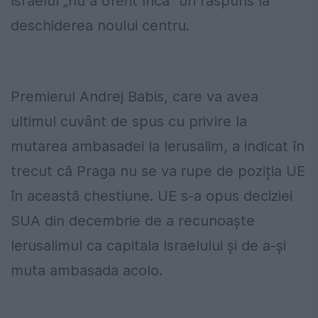
Israelul „nu a oferit încă” un răspuns la
deschiderea noului centru.
Premierul Andrej Babis, care va avea
ultimul cuvânt de spus cu privire la
mutarea ambasadei la Ierusalim, a indicat în
trecut că Praga nu se va rupe de poziția UE
în această chestiune. UE s-a opus deciziei
SUA din decembrie de a recunoaște
Ierusalimul ca capitala Israelului și de a-și
muta ambasada acolo.