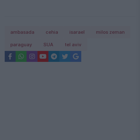
ambasada
cehia
isarael
milos zeman
paraguay
SUA
tel aviv