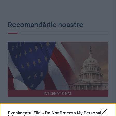
Recomandările noastre
INTERNATIONAL
SUA intensifică presiunea asupra Moscovei.
Evenimentul Zilei -
Do Not Process My Personal
Senatorii americani au aprobat noi sancțiuni