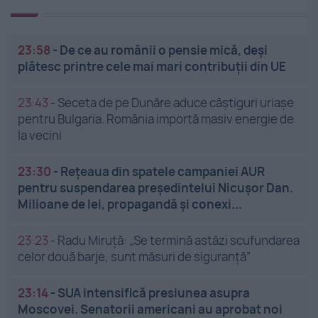
23:58
-
De ce au românii o pensie mică, deși
plătesc printre cele mai mari contribuții din UE
23:43
-
Seceta de pe Dunăre aduce câștiguri uriașe
pentru Bulgaria. România importă masiv energie de
la vecini
23:30
-
Rețeaua din spatele campaniei AUR
pentru suspendarea președintelui Nicușor Dan.
Milioane de lei, propagandă și conexi...
23:23
-
Radu Miruță: „Se termină astăzi scufundarea
celor două barje, sunt măsuri de siguranţă”
23:14
-
SUA intensifică presiunea asupra
Moscovei. Senatorii americani au aprobat noi