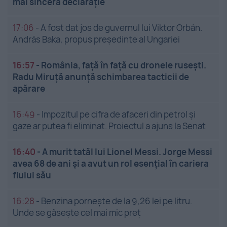
mai sinceră declarație
17:06
-
A fost dat jos de guvernul lui Viktor Orbán.
András Baka, propus președinte al Ungariei
16:57
-
România, față în față cu dronele rusești.
Radu Miruță anunță schimbarea tacticii de
apărare
16:49
-
Impozitul pe cifra de afaceri din petrol și
gaze ar putea fi eliminat. Proiectul a ajuns la Senat
16:40
-
A murit tatăl lui Lionel Messi. Jorge Messi
avea 68 de ani și a avut un rol esențial în cariera
fiului său
16:28
-
Benzina pornește de la 9,26 lei pe litru.
Unde se găsește cel mai mic preț