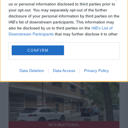
us or personal information disclosed to third parties prior to
your opt-out. You may separately opt-out of the further
disclosure of your personal information by third parties on the
INTERNATIONAL
IAB’s list of downstream participants. This information may
also be disclosed by us to third parties on the
IAB’s List of
Descoperire macabră la o casă funerară din
Downstream Participants
that may further disclose it to other
third parties.
Chicago. Au fost găsite peste 50 de cadavre
CONFIRM
aflate în stare de descompunere
Data Deletion
Data Access
Privacy Policy
INTERNATIONAL