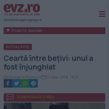
Știri
naționale
coordonare@evzgroup.ro
și
▼ Proiecte speciale
internaționale
|
ACTUALITATE
România
Ceartă între bețivi: unul a
-
fost înjunghiat
Evenimentul
Zilei
Georgeta Petrovici
12 iunie 2019, 10:51
COMENTEAZĂ ȘTIREA