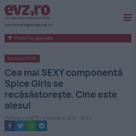
Știri
naționale
coordonare@evzgroup.ro
și
▼ Proiecte speciale
internaționale
|
ACTUALITATE
România
Cea mai SEXY componentă
-
Spice Girls se
Evenimentul
recăsăstorește. Cine este
Zilei
alesul
Otilia Luca
11 noiembrie 2014, 19:22