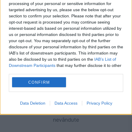
menținerea centralelor pe cărbune. Critici la
processing of your personal or sensitive information for
targeted advertising by us, please use the below opt-out
adresa lui Bolojan
section to confirm your selection. Please note that after your
opt-out request is processed you may continue seeing
interest-based ads based on personal information utilized by
us or personal information disclosed to third parties prior to
your opt-out. You may separately opt-out of the further
disclosure of your personal information by third parties on the
IAB’s list of downstream participants. This information may
also be disclosed by us to third parties on the
IAB’s List of
Downstream Participants
that may further disclose it to other
third parties.
CONFIRM
INTERNATIONAL
Schimbare importantă în magazinele Lidl UK.
Data Deletion
Data Access
Privacy Policy
Clienții pot primi gratuit alimente rămase
nevândute