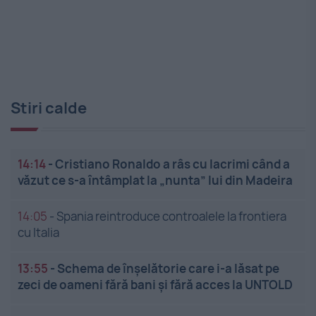
Stiri calde
14:14
-
Cristiano Ronaldo a râs cu lacrimi când a
văzut ce s-a întâmplat la „nunta” lui din Madeira
14:05
-
Spania reintroduce controalele la frontiera
cu Italia
13:55
-
Schema de înșelătorie care i-a lăsat pe
zeci de oameni fără bani și fără acces la UNTOLD