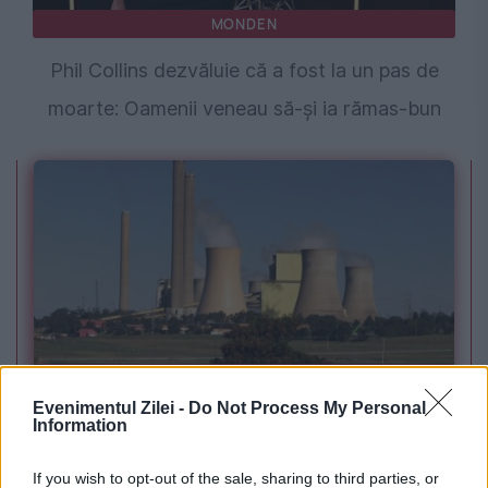
MONDEN
Phil Collins dezvăluie că a fost la un pas de
moarte: Oamenii veneau să-și ia rămas-bun
POLITICA
Evenimentul Zilei -
Do Not Process My Personal
PSD cere activarea mecanismului european
Information
de urgență pentru energie și susține
If you wish to opt-out of the sale, sharing to third parties, or