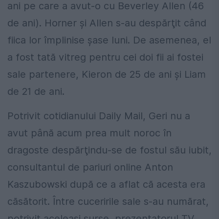
ani pe care a avut-o cu Beverley Allen (46
de ani). Horner şi Allen s-au despărţit când
fiica lor împlinise şase luni. De asemenea, el
a fost tată vitreg pentru cei doi fii ai fostei
sale partenere, Kieron de 25 de ani şi Liam
de 21 de ani.
Potrivit cotidianului Daily Mail, Geri nu a
avut până acum prea mult noroc în
dragoste despărţindu-se de fostul său iubit,
consultantul de pariuri online Anton
Kaszubowski după ce a aflat că acesta era
căsătorit. Între cuceririle sale s-au numărat,
potrivit aceleaşi surse, prezentatorul TV