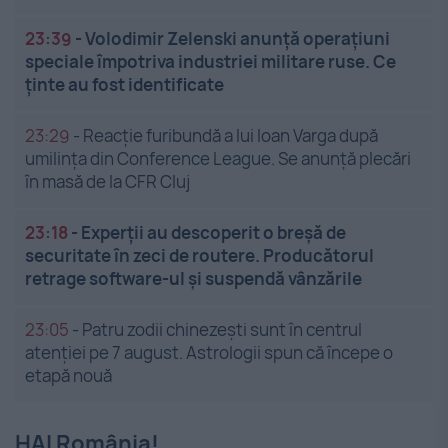
23:39
-
Volodimir Zelenski anunță operațiuni
speciale împotriva industriei militare ruse. Ce
ținte au fost identificate
23:29
-
Reacție furibundă a lui Ioan Varga după
umilința din Conference League. Se anunță plecări
în masă de la CFR Cluj
23:18
-
Experții au descoperit o breșă de
securitate în zeci de routere. Producătorul
retrage software-ul și suspendă vânzările
23:05
-
Patru zodii chinezești sunt în centrul
atenției pe 7 august. Astrologii spun că începe o
etapă nouă
HAI România!