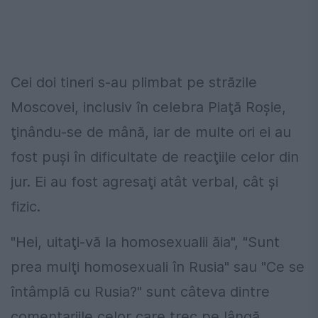
Cei doi tineri s-au plimbat pe străzile
Moscovei, inclusiv în celebra Piaţă Roşie,
ţinându-se de mână, iar de multe ori ei au
fost puşi în dificultate de reacţiile celor din
jur. Ei au fost agresaţi atât verbal, cât şi
fizic.
"Hei, uitaţi-vă la homosexualii ăia", "Sunt
prea mulţi homosexuali în Rusia" sau "Ce se
întâmplă cu Rusia?" sunt câteva dintre
comentariile celor care trec pe lângă