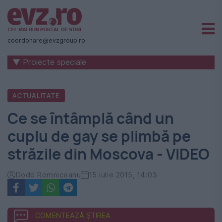
Știri
naționale
coordonare@evzgroup.ro
și
▼ Proiecte speciale
internaționale
|
ACTUALITATE
România
Ce se întâmplă când un
-
cuplu de gay se plimbă pe
Evenimentul
străzile din Moscova - VIDEO
Zilei
Dodo Romniceanu
15 iulie 2015, 14:03
COMENTEAZĂ ȘTIREA