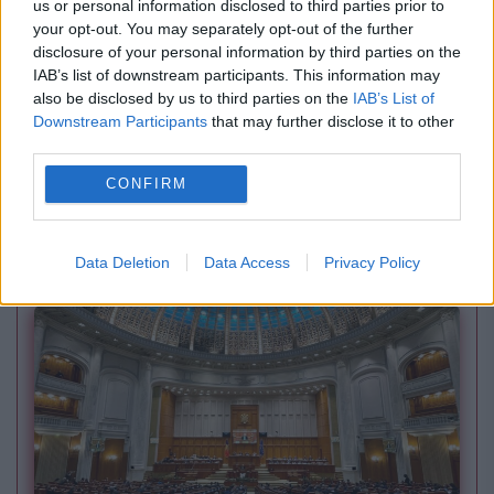
us or personal information disclosed to third parties prior to
your opt-out. You may separately opt-out of the further
disclosure of your personal information by third parties on the
IAB’s list of downstream participants. This information may
also be disclosed by us to third parties on the
IAB’s List of
Downstream Participants
that may further disclose it to other
INTERNATIONAL
third parties.
Donald Trump a vorbit, în premieră, despre
CONFIRM
viitorul politic al partidului său. Ce le-a spus
donatorilor în Biroul Oval
Data Deletion
Data Access
Privacy Policy