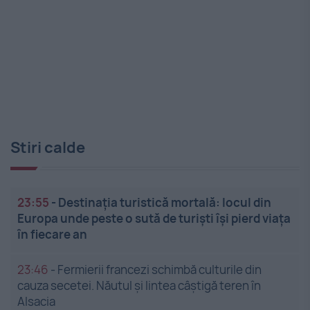
Stiri calde
23:55
-
Destinația turistică mortală: locul din
Europa unde peste o sută de turiști își pierd viața
în fiecare an
23:46
-
Fermierii francezi schimbă culturile din
cauza secetei. Năutul și lintea câștigă teren în
Alsacia