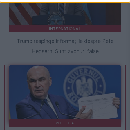
INTERNATIONAL
Trump respinge informațiile despre Pete
Hegseth: Sunt zvonuri false
POLITICA