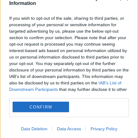
Information
If you wish to opt-out of the sale, sharing to third parties, or
processing of your personal or sensitive information for
targeted advertising by us, please use the below opt-out
section to confirm your selection. Please note that after your
opt-out request is processed you may continue seeing
interest-based ads based on personal information utilized by
us or personal information disclosed to third parties prior to
your opt-out. You may separately opt-out of the further
INTERNATIONAL
disclosure of your personal information by third parties on the
IAB’s list of downstream participants. This information may
Noua apariție a lui Trump a aprins internetul.
also be disclosed by us to third parties on the
IAB’s List of
Downstream Participants
that may further disclose it to other
Toată lumea vorbește despre același detaliu
third parties.
CONFIRM
Data Deletion
Data Access
Privacy Policy