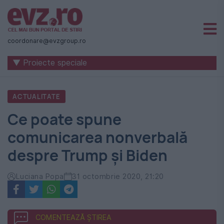
Știri
naționale
coordonare@evzgroup.ro
și
▼ Proiecte speciale
internaționale
|
ACTUALITATE
România
Ce poate spune
-
comunicarea nonverbală
Evenimentul
despre Trump și Biden
Zilei
Luciana Popa
31 octombrie 2020, 21:20
COMENTEAZĂ ȘTIREA