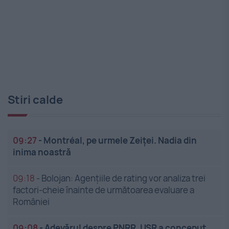
Stiri calde
09:27
-
Montréal, pe urmele Zeiței. Nadia din
inima noastră
09:18
-
Bolojan: Agențiile de rating vor analiza trei
factori-cheie înainte de următoarea evaluare a
României
09:08
-
Adevărul despre PNRR. USR a conceput