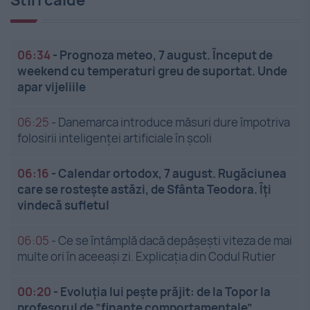
Stiri calde
06:34
-
Prognoza meteo, 7 august. Început de
weekend cu temperaturi greu de suportat. Unde
apar vijeliile
06:25
-
Danemarca introduce măsuri dure împotriva
folosirii inteligenței artificiale în școli
06:16
-
Calendar ortodox, 7 august. Rugăciunea
care se rostește astăzi, de Sfânta Teodora. Îți
vindecă sufletul
06:05
-
Ce se întâmplă dacă depășești viteza de mai
multe ori în aceeași zi. Explicația din Codul Rutier
00:20
-
Evoluția lui pește prăjit: de la Topor la
profesorul de ”finanțe comportamentale”