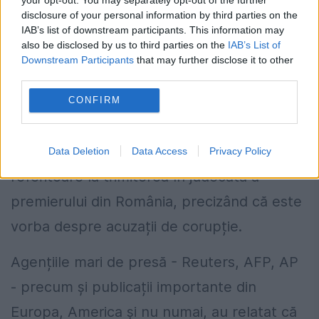
disclosure of your personal information by third parties on the
IAB’s list of downstream participants. This information may
also be disclosed by us to third parties on the
IAB’s List of
FOTO:
Laurențiu Ciurel
Downstream Participants
that may further disclose it to other
third parties.
Presa străină, despre trimiterea în
CONFIRM
judecată a lui Victor Ponta
Presa internațională a difuzat, ieri, știrea
Data Deletion
Data Access
Privacy Policy
referitoare la trimiterea în judecată a
premierului din România, precizând că este
vorba despre acuzații de corupție.
Agențiile mari de presă - Reuters, AFP, AP
- precum și publicații importante din
Europa, America și nu numai, au relatat că