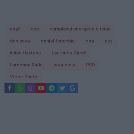
anaf
ceo
complexul energetic oltenia
dan sova
daniel fenechiu
dna
evz
Iulian Herţanu
Laurentiu Ciurel
Loredana Radu
prejudiciu
PSD
Victor Ponta