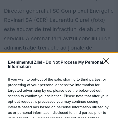
Director general al SC Complexul Energetic
Rovinari SA (CER) Laurențiu Ciurel (foto)
este acuzat de trei infracțiuni de abuz în
serviciu. A semnat fără avizul consiliului de
administrație trei acte adiționale de
asistență juridică cu casa de avocatură a lui
Evenimentul Zilei -
Do Not Process My Personal
Șova. Prin contract a fost stabilit onorariul
Information
de 182 lei/oră/avocat. În 4 zile din ianurie
If you wish to opt-out of the sale, sharing to third parties, or
2008, în baza actelor semnate de Ciurel,
processing of your personal or sensitive information for
targeted advertising by us, please use the below opt-out
trei avocați ai lui Șova au muncit 24 de ore
section to confirm your selection. Please note that after your
opt-out request is processed you may continue seeing
pe zi, pentru a redacta o concluzie într-un
interest-based ads based on personal information utilized by
dosar de la Judecătoria Miercurea Ciuc.
us or personal information disclosed to third parties prior to
your opt-out. You may separately opt-out of the further