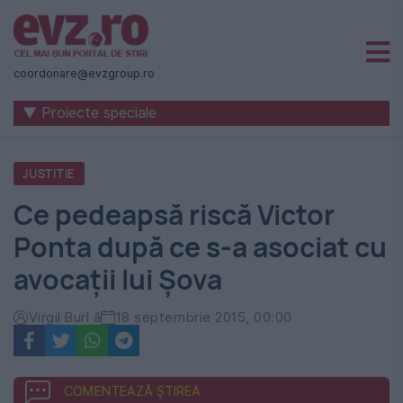
Știri
naționale
coordonare@evzgroup.ro
și
▼ Proiecte speciale
internaționale
|
JUSTITIE
România
Ce pedeapsă riscă Victor
-
Ponta după ce s-a asociat cu
Evenimentul
avocații lui Șova
Zilei
Virgil Burl ă
18 septembrie 2015, 00:00
COMENTEAZĂ ȘTIREA