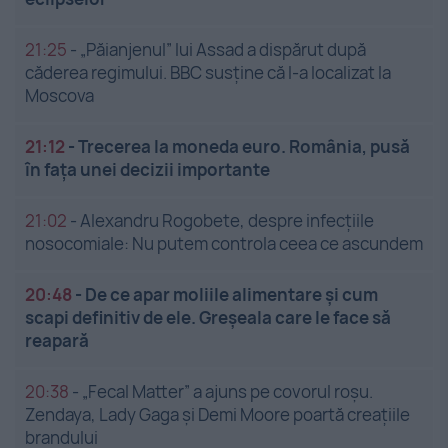
21:25
-
„Păianjenul” lui Assad a dispărut după
căderea regimului. BBC susține că l-a localizat la
Moscova
21:12
-
Trecerea la moneda euro. România, pusă
în fața unei decizii importante
21:02
-
Alexandru Rogobete, despre infecțiile
nosocomiale: Nu putem controla ceea ce ascundem
20:48
-
De ce apar moliile alimentare și cum
scapi definitiv de ele. Greșeala care le face să
reapară
20:38
-
„Fecal Matter” a ajuns pe covorul roșu.
Zendaya, Lady Gaga și Demi Moore poartă creațiile
brandului