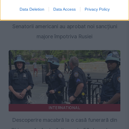
INTERNATIONAL
Data Deletion
Data Access
Privacy Policy
SUA intensifică presiunea asupra Moscovei.
Senatorii americani au aprobat noi sancțiuni
majore împotriva Rusiei
INTERNATIONAL
Descoperire macabră la o casă funerară din