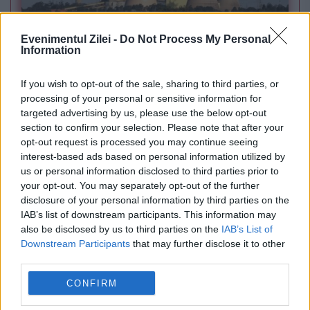
Evenimentul Zilei -
Do Not Process My Personal
POLITICA
Information
PSD cere activarea mecanismului european
If you wish to opt-out of the sale, sharing to third parties, or
processing of your personal or sensitive information for
de urgență pentru energie și susține
targeted advertising by us, please use the below opt-out
menținerea centralelor pe cărbune. Critici la
section to confirm your selection. Please note that after your
opt-out request is processed you may continue seeing
adresa lui Bolojan
interest-based ads based on personal information utilized by
us or personal information disclosed to third parties prior to
your opt-out. You may separately opt-out of the further
disclosure of your personal information by third parties on the
IAB’s list of downstream participants. This information may
also be disclosed by us to third parties on the
IAB’s List of
Downstream Participants
that may further disclose it to other
third parties.
CONFIRM