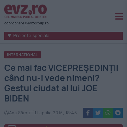
Știri
naționale
coordonare@evzgroup.ro
și
▼ Proiecte speciale
internaționale
|
INTERNATIONAL
România
Ce mai fac VICEPREȘEDINȚII
-
când nu-i vede nimeni?
Evenimentul
Gestul ciudat al lui JOE
Zilei
BIDEN
Ana Sârbu
11 aprilie 2015, 18:45