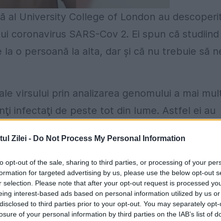
ică al University College of London au descoperi
ui coronavirus SARS-Cov 2. Ei spun că studiind
la o persoană la alta, dar și că nu trebuie să n
ale virsului prin analizarea genomului a mai mul
i infectaţi de peste tot din lume. Astfel ei au
 mult de o singură dată. Concluzia: virusul
l Zilei -
Do Not Process My Personal Information
ansformă nici mai repede, nici mai încet, și nici
to opt-out of the sale, sharing to third parties, or processing of your per
formation for targeted advertising by us, please use the below opt-out s
r selection. Please note that after your opt-out request is processed y
 aceste mutaţii. Virusurile se schimbă, evoluea
eing interest-based ads based on personal information utilized by us or
ste schimbări sunt absolut neutre. Am identific
disclosed to third parties prior to your opt-out. You may separately opt-
losure of your personal information by third parties on the IAB’s list of