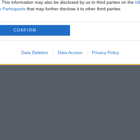
e ori, în diferite rădăcini ale virusului. Ele ar
. This information may also be disclosed by us to third parties on the
IA
Participants
that may further disclose it to other third parties.
ptarea la gazda umană.
există dovezi că avem segmente mai virulente sau
CONFIRM
x, de la Institutul de Genetică al University
ui citat.
Data Deletion
Data Access
Privacy Policy