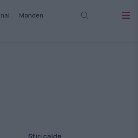
onal
Monden
Stiri calde