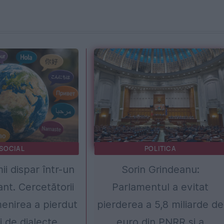
SOCIAL
POLITICA
ii dispar într-un
Sorin Grindeanu:
ant. Cercetătorii
Parlamentul a evitat
enirea a pierdut
pierderea a 5,8 miliarde de
i de dialecte
euro din PNRR și a