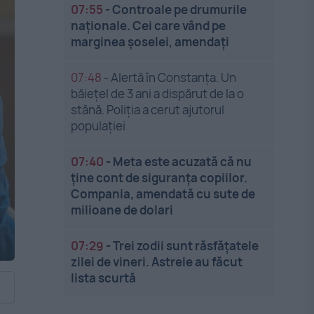
07:55
-
Controale pe drumurile
naționale. Cei care vând pe
marginea șoselei, amendați
07:48
-
Alertă în Constanța. Un
băiețel de 3 ani a dispărut de la o
stână. Poliția a cerut ajutorul
populației
07:40
-
Meta este acuzată că nu
ține cont de siguranța copiilor.
Compania, amendată cu sute de
milioane de dolari
07:29
-
Trei zodii sunt răsfățatele
zilei de vineri. Astrele au făcut
lista scurtă