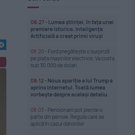
08:27
-
Lumea științei, în fața unei
premiere istorice. Inteligența
Artificială a creat primii viruși
08:20
-
Ford pregătește o surpriză
pe piața mașinilor electrice. Va costa
sub 30.000 de dolari
08:12
-
Noua apariție a lui Trump a
aprins internetul. Toată lumea
vorbește despre același detaliu
08:03
-
Pensionarii pot pierde o
parte din pensie. Regula care se
aplică în cazul datoriilor