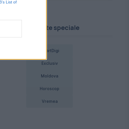
B’s List of
Proiecte speciale
SmartDigi
Exclusiv
Moldova
Horoscop
Vremea