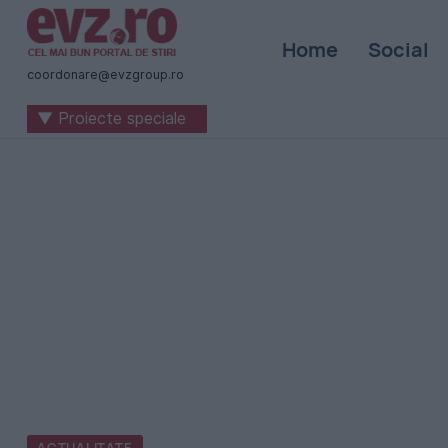
Știri
Home
Social
naționale
coordonare@evzgroup.ro
și
▼ Proiecte speciale
internaționale
|
România
-
Evenimentul
Zilei