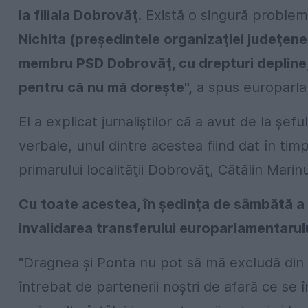
la filiala Dobrovăţ.
Există o singură proble
Nichita (preşedintele organizaţiei judeţene 
membru PSD Dobrovăţ, cu drepturi depline, 
pentru că nu mă doreşte",
a spus europarlam
El a explicat jurnaliştilor că a avut de la şe
verbale, unul dintre acestea fiind dat în timpu
primarului localităţii Dobrovăţ, Cătălin Marinu
Cu toate acestea, în şedinţa de sâmbătă a 
invalidarea transferului europarlamentarulu
"Dragnea şi Ponta nu pot să mă excludă din p
întrebat de partenerii noştri de afară ce se 