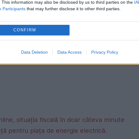
şi voi fi. E o situaţie de moment. Dacă
. This information may also be disclosed by us to third parties on the
IA
Participants
that may further disclose it to other third parties.
 pe cale legală aceste decizii "
, a mai spus
CONFIRM
Data Deletion
Data Access
Privacy Policy
nline, situația fiscală în doar câteva minute
ță pentru piața de energie electrică.