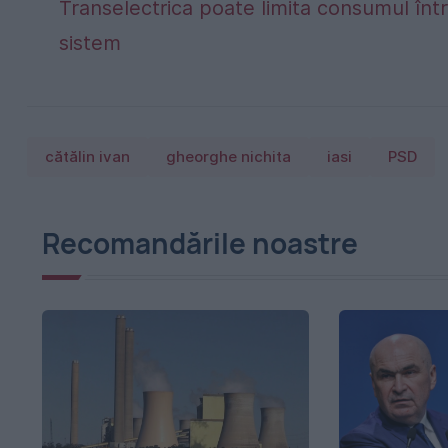
Transelectrica poate limita consumul într
sistem
cătălin ivan
gheorghe nichita
iasi
PSD
Recomandările noastre