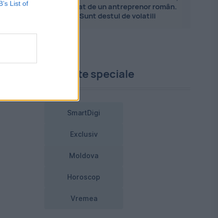
B’s List of
explicat de un antreprenor român.
Sunt destul de volatili
Proiecte speciale
SmartDigi
Exclusiv
Moldova
Horoscop
Vremea