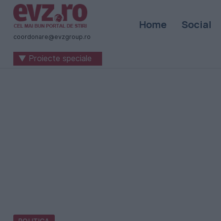
Știri
Home
Social
naționale
coordonare@evzgroup.ro
și
▼ Proiecte speciale
internaționale
|
România
-
Evenimentul
Zilei