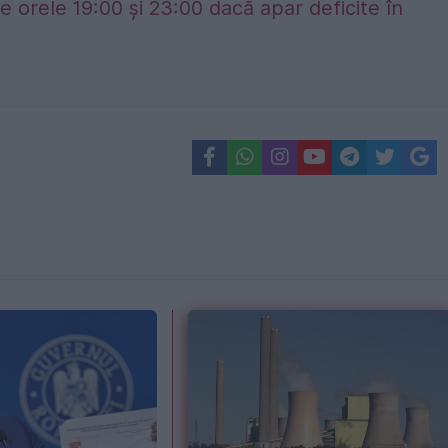
e orele 19:00 și 23:00 dacă apar deficite în