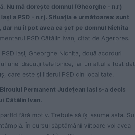
mă.
Nu mă doreşte domnul (Gheorghe - n.r)
Iaşi a PSD - n.r). Situaţia e următoarea: sunt
dar nu îl pot avea ca şef pe domnul Nichita
entarul PSD Cătălin Ivan, citat de Agerpres.
ful PSD Iaşi, Gheorghe Nichita, două acorduri
l unei discuţii telefonice, iar un altul a fost dat
ş, care este şi liderul PSD din localitate.
Biroului Permanent Judeţean Iaşi s-a decis
i Cătălin Ivan.
artid fără motiv. Trebuie să îşi asume asta. Su
întâmplă. În cursul săptămânii viitoare voi avea