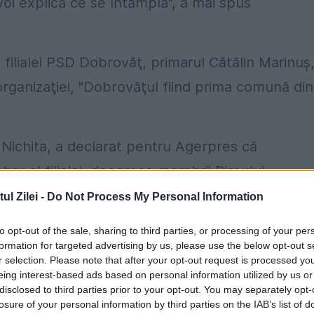
 voi explica ce se întâmplă", a mai spus
filialei PSD Dobrovăţ, primarul Cătălin Marinuş,
organizaţiei, "Dobrovăţul fiind prima comună din
 Nichita, a declarat pentru Agerpres că
u al filialei, deoarece membrii Biroului
de sâmbătă invalidarea transferului.
l Zilei -
Do Not Process My Personal Information
 adoptate în ultima vreme de liderii PSD va părăs
to opt-out of the sale, sharing to third parties, or processing of your per
formation for targeted advertising by us, please use the below opt-out s
in Ivan a declarat că "am fost, sunt şi voi fi
r selection. Please note that after your opt-out request is processed y
eing interest-based ads based on personal information utilized by us or
disclosed to third parties prior to your opt-out. You may separately opt-
losure of your personal information by third parties on the IAB’s list of