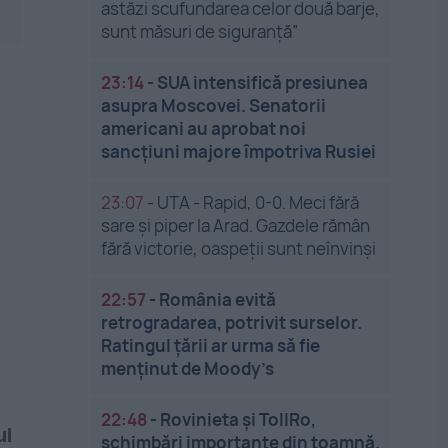
astăzi scufundarea celor două barje,
sunt măsuri de siguranţă”
23:14
-
SUA intensifică presiunea
asupra Moscovei. Senatorii
americani au aprobat noi
sancțiuni majore împotriva Rusiei
23:07
-
UTA - Rapid, 0-0. Meci fără
sare și piper la Arad. Gazdele rămân
fără victorie, oaspeții sunt neînvinși
22:57
-
România evită
retrogradarea, potrivit surselor.
Ratingul țării ar urma să fie
menținut de Moody’s
22:48
-
Rovinieta și TollRo,
ul
schimbări importante din toamnă.