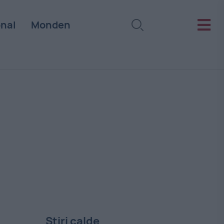
onal
Monden
Stiri calde