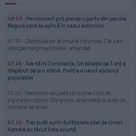
08:03
-
Pensionarii pot pierde o parte din pensie.
Regula care se aplică în cazul datoriilor
07:55
-
Controale pe drumurile naționale. Cei care
vând pe marginea șoselei, amendați
07:48
-
Alertă în Constanța. Un băiețel de 3 ani a
dispărut de la o stână. Poliția a cerut ajutorul
populației
07:40
-
Meta este acuzată că nu ține cont de
siguranța copiilor. Compania, amendată cu sute de
milioane de dolari
07:29
-
Trei zodii sunt răsfățatele zilei de vineri.
Astrele au făcut lista scurtă