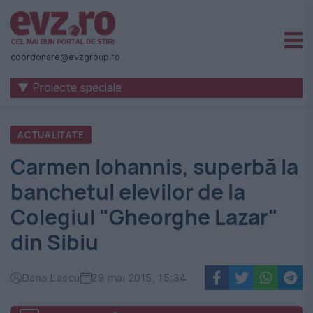
Știri
naționale
coordonare@evzgroup.ro
și
▼ Proiecte speciale
internaționale
|
ACTUALITATE
România
Carmen Iohannis, superbă la
-
banchetul elevilor de la
Evenimentul
Colegiul "Gheorghe Lazar"
Zilei
din Sibiu
Dana Lascu
29 mai 2015, 15:34