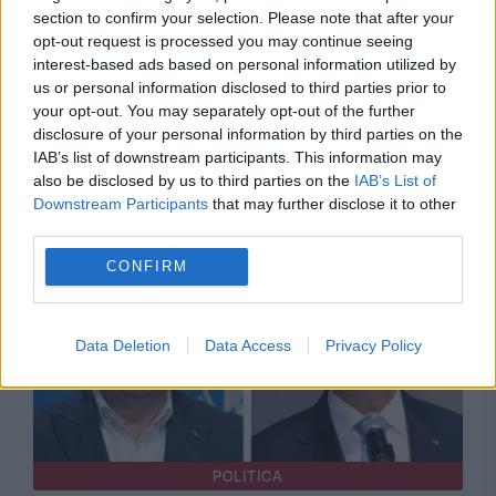
section to confirm your selection. Please note that after your
opt-out request is processed you may continue seeing
interest-based ads based on personal information utilized by
us or personal information disclosed to third parties prior to
your opt-out. You may separately opt-out of the further
SOCIAL
disclosure of your personal information by third parties on the
IAB’s list of downstream participants. This information may
Când începe școala în septembrie 2026.
also be disclosed by us to third parties on the
IAB’s List of
Calendarul complet al cursurilor
Downstream Participants
that may further disclose it to other
third parties.
CONFIRM
Data Deletion
Data Access
Privacy Policy
POLITICA