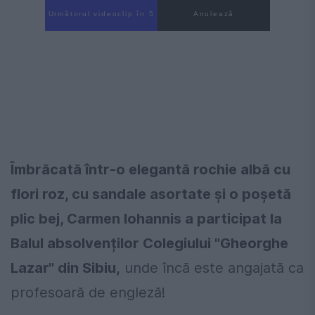
Următorul videoclip în 4
Anulează
Îmbrăcată într-o elegantă rochie albă cu
flori roz, cu sandale asortate și o poșetă
plic bej, Carmen Iohannis a participat la
Balul absolvenților Colegiului "Gheorghe
Lazar" din Sibiu,
unde încă este angajată ca
profesoară de engleză!