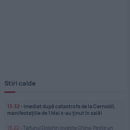
Stiri calde
13:32
-
Imediat după catastrofa de la Cernobîl,
manifestațiile de 1 Mai s-au ținut în sală!
13:22
-
Taifunul Dolphin lovește China. Peste un