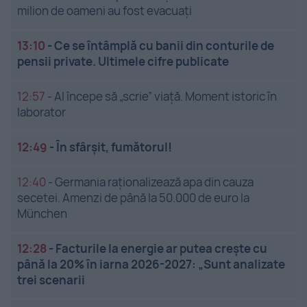
milion de oameni au fost evacuați
13:10
-
Ce se întâmplă cu banii din conturile de
pensii private. Ultimele cifre publicate
12:57
-
AI începe să „scrie” viață. Moment istoric în
laborator
12:49
-
În sfârșit, fumătorul!
12:40
-
Germania raționalizează apa din cauza
secetei. Amenzi de până la 50.000 de euro la
München
12:28
-
Facturile la energie ar putea crește cu
până la 20% în iarna 2026-2027: „Sunt analizate
trei scenarii