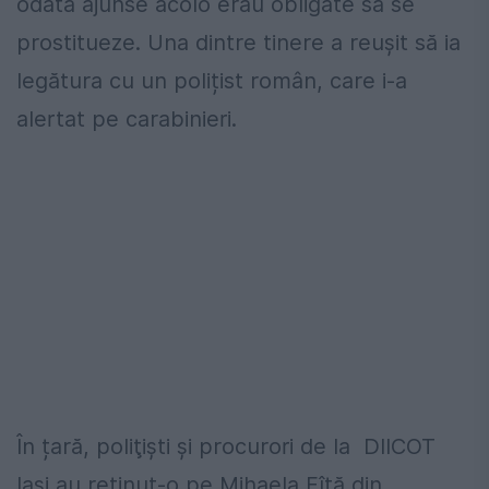
odată ajunse acolo erau obligate să se
prostitueze. Una dintre tinere a reușit să ia
legătura cu un polițist român, care i-a
alertat pe carabinieri.
În țară, poliţişti şi procurori de la DIICOT
Iași au reținut-o pe Mihaela Fîţă din