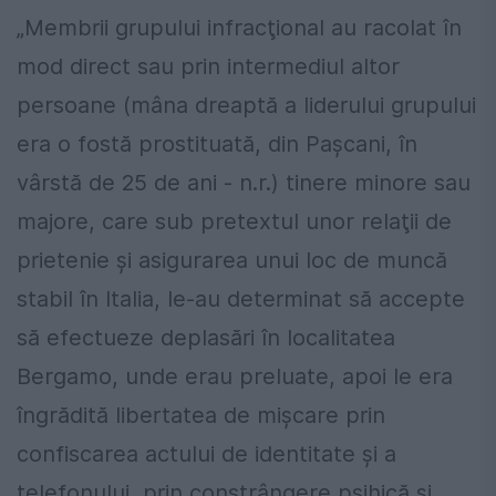
„Membrii grupului infracţional au racolat în
mod direct sau prin intermediul altor
persoane (mâna dreaptă a liderului grupului
era o fostă prostituată, din Paşcani, în
vârstă de 25 de ani - n.r.) tinere minore sau
majore, care sub pretextul unor relaţii de
prietenie şi asigurarea unui loc de muncă
stabil în Italia, le-au determinat să accepte
să efectueze deplasări în localitatea
Bergamo, unde erau preluate, apoi le era
îngrădită libertatea de mişcare prin
confiscarea actului de identitate şi a
telefonului, prin constrângere psihică şi