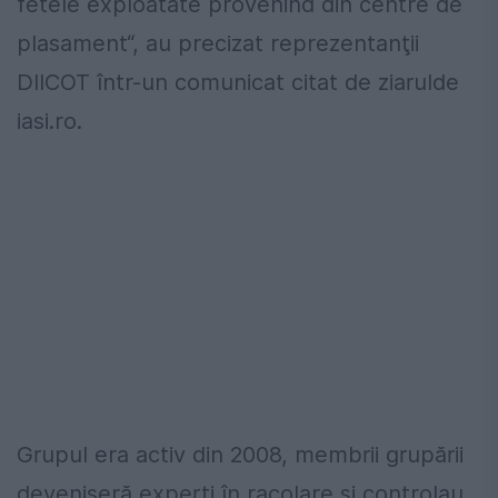
fetele exploatate provenind din centre de
plasament“, au precizat reprezentanţii
DIICOT într-un comunicat citat de ziarulde
iasi.ro.
Grupul era activ din 2008, membrii grupării
deveniseră experți în racolare și controlau