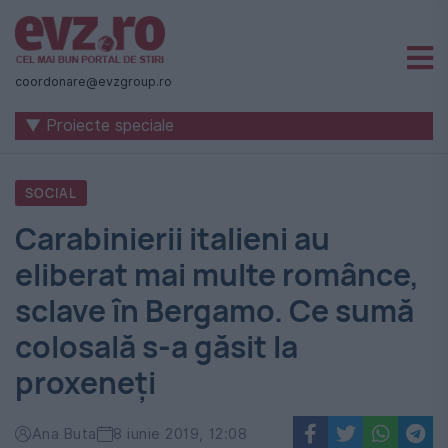
Știri
naționale
coordonare@evzgroup.ro
și
▼ Proiecte speciale
internaționale
|
SOCIAL
România
Carabinierii italieni au
-
eliberat mai multe românce,
Evenimentul
sclave în Bergamo. Ce sumă
Zilei
colosală s-a găsit la
proxeneți
Ana Buta
8 iunie 2019, 12:08