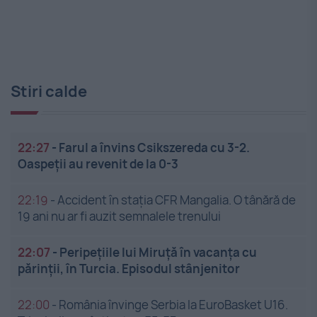
Stiri calde
22:27
-
Farul a învins Csikszereda cu 3-2.
Oaspeții au revenit de la 0-3
22:19
-
Accident în stația CFR Mangalia. O tânără de
19 ani nu ar fi auzit semnalele trenului
22:07
-
Peripețiile lui Miruță în vacanța cu
părinții, în Turcia. Episodul stânjenitor
22:00
-
România învinge Serbia la EuroBasket U16.