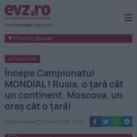
Știri
naționale
coordonare@evzgroup.ro
și
▼ Proiecte speciale
internaționale
|
ACTUALITATE
România
Începe Campionatul
-
MONDIAL ! Rusia, o țară cât
Evenimentul
un continent. Moscova, un
Zilei
oraș cât o țară!
Daniel Nanu
14 iunie 2018, 00:00