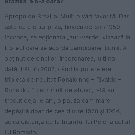
Brazilia, a 6-a oară?
Apropo de Brazilia. Mulți o văd favorită. Dar
asta nu e o surpriză, fiindcă de prin 1950
încoace, selecționata „auri-verde” visează la
trofeul care se acordă campioanei Lumii. A
obținut de cinci ori încoronarea, ultima
dată, hăt, în 2002, când la putere era
tripleta de neuitat Ronaldinho – Rivaldo –
Ronaldo. E cam mult de atunci, iată au
trecut deja 16 ani, o pauză cam mare,
depășită doar de cea dintre 1970 și 1994,
adică distanța de la triumful lui Pele la cel al
lui Romario.