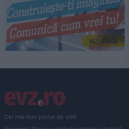
Linkuri utile
Cel mai bun portal de stiri!
Evenimentul Zilei este o publicație multimedia, dedicată