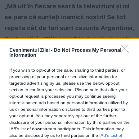
„Mă uit în fiecare seară la televiziuni și mi
se pare că sunteți inamicii noștri! Se tot
repetă cât de tari sunt cazurile Argentinei,
Portugaliei... Știți ceva?
Ia duceți-vă acolo.
Respectați-ne! Voi, jurnaliștii, trebuie să fiți
Evenimentul Zilei -
Do Not Process My Personal
Information
alături de noi pentru a ieși din grupă!
If you wish to opt-out of the sale, sharing to third parties, or
Atmosfera la lot e una negativă, vă purtați
processing of your personal or sensitive information for
foarte agresiv, deși nici măcar nu a început
targeted advertising by us, please use the below opt-out
section to confirm your selection. Please note that after your
turneul! E principalul nostru eveniment din
opt-out request is processed you may continue seeing
interest-based ads based on personal information utilized by
întreaga carieră și vrem să nu luptăm
us or personal information disclosed to third parties prior to
singuri”, a tunat atacantul rușilor.
(Andrei
your opt-out. You may separately opt-out of the further
disclosure of your personal information by third parties on the
Călin)
IAB’s list of downstream participants. This information may
also be disclosed by us to third parties on the
IAB’s List of