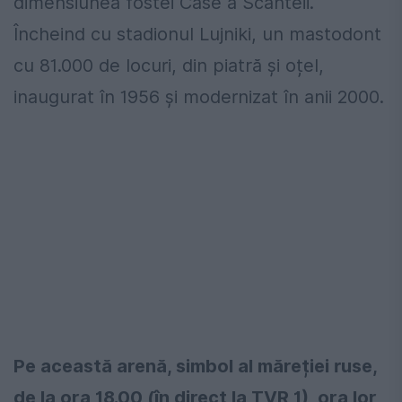
dimensiunea fostei Case a Scânteii.
Încheind cu stadionul Lujniki, un mastodont
cu 81.000 de locuri, din piatră și oțel,
inaugurat în 1956 și modernizat în anii 2000.
Pe această arenă, simbol al măreției ruse,
de la ora 18.00 (în direct la TVR 1), ora lor