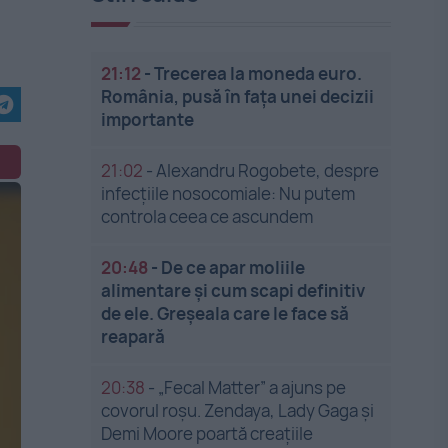
21:12
-
Trecerea la moneda euro.
România, pusă în fața unei decizii
importante
21:02
-
Alexandru Rogobete, despre
infecțiile nosocomiale: Nu putem
controla ceea ce ascundem
20:48
-
De ce apar moliile
alimentare și cum scapi definitiv
de ele. Greșeala care le face să
reapară
20:38
-
„Fecal Matter” a ajuns pe
covorul roșu. Zendaya, Lady Gaga și
Demi Moore poartă creațiile