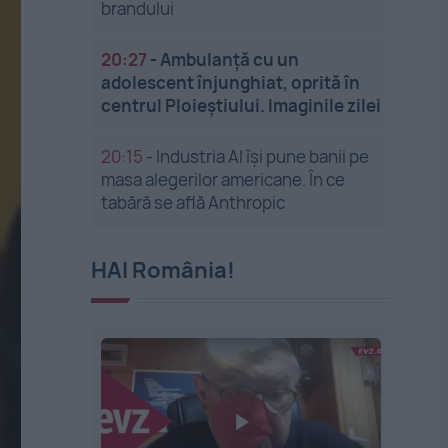
brandului
20:27
-
Ambulanță cu un
adolescent înjunghiat, oprită în
centrul Ploieștiului. Imaginile zilei
20:15
-
Industria AI își pune banii pe
masa alegerilor americane. În ce
tabără se află Anthropic
HAI România!