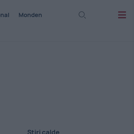
onal
Monden
Stiri calde