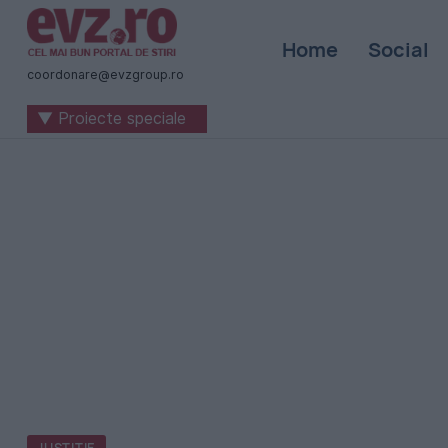
Știri
Home
Social
naționale
coordonare@evzgroup.ro
și
▼ Proiecte speciale
internaționale
|
România
-
Evenimentul
Zilei