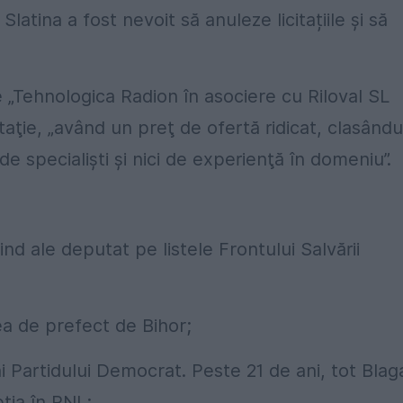
Slatina a fost nevoit să anuleze licitațiile și să
re „Tehnologica Radion în asociere cu Riloval SL
itaţie, „având un preţ de ofertă ridicat, clasându
de specialişti şi nici de experienţă în domeniu”.
iind ale deputat pe listele Frontului Salvării
a de prefect de Bihor;
i Partidului Democrat. Peste 21 de ani, tot Blag
ția în PNL;