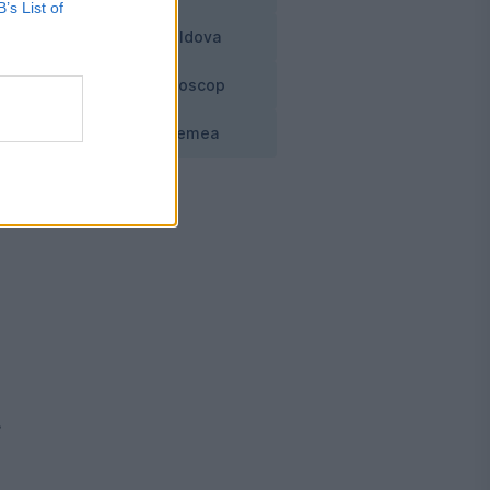
B’s List of
Moldova
i
Horoscop
Vremea
.