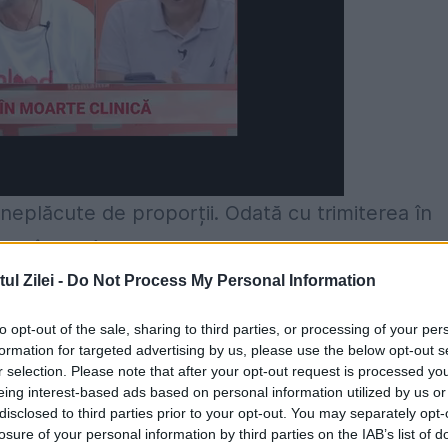
 neplăcute de proporții. Odată cu trimiterea în
s Vâlcov, în spațiul public a apărut informația c
t în fața procurorilor că lucrările publice de la
l Zilei -
Do Not Process My Personal Information
eodor Berna, Tehnologica Radion. Mai mult, un
to opt-out of the sale, sharing to third parties, or processing of your per
ontracte publice de sute de milioane de lei ar
formation for targeted advertising by us, please use the below opt-out s
r selection. Please note that after your opt-out request is processed y
anu.
eing interest-based ads based on personal information utilized by us or
disclosed to third parties prior to your opt-out. You may separately opt-
losure of your personal information by third parties on the IAB’s list of