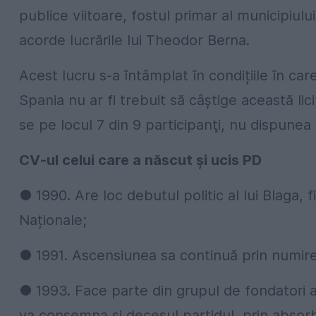
publice viitoare, fostul primar al municipiului 
acorde lucrările lui Theodor Berna.
Acest lucru s-a întâmplat în condițiile în ca
Spania nu ar fi trebuit să câştige această lic
se pe locul 7 din 9 participanţi, nu dispunea 
CV-ul celui care a născut și ucis PD
● 1990. Are loc debutul politic al lui Blaga, f
Naționale;
● 1991. Ascensiunea sa continuă prin numire
● 1993. Face parte din grupul de fondatori a
va consemna și decesul partidul, prin absorb