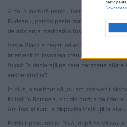
participants
Downstream 
A doua lovitură pentru fostul lider al PDL a 
Rudeanu, patron peste mai multe firme care a
de asistența medicală a fost reținut pentru 
Vasile Blaga a negat ieri orice implicare în do
intervenit în favoarea vreunei firme participa
folosit în declarații pe care persoane aflate în
anchetatorilor”.
În plus, a susținut că „nu am intervenit nici
licitaţii în România, nici din poziţia de lider 
Am fost și sunt la dispoziția instituțiilor stat
Potrivit procurorilor DNA, după ce Vâlcov a f