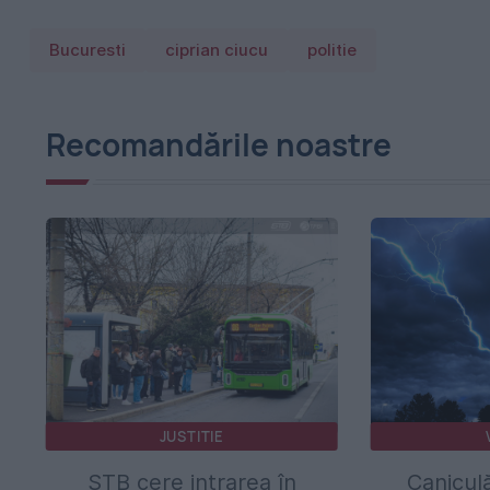
Bucuresti
ciprian ciucu
politie
Recomandările noastre
JUSTITIE
STB cere intrarea în
Canicul