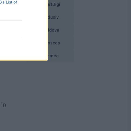
B’s List of
SmartDigi
i,
Exclusiv
Moldova
Horoscop
Vremea
 în