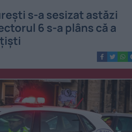
rești s-a sesizat astăzi
ectorul 6 s-a plâns că a
țiști