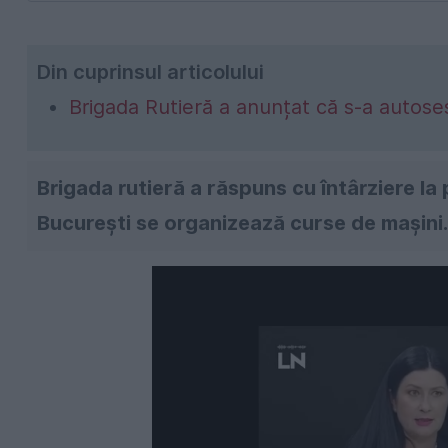
Din cuprinsul articolului
Brigada Rutieră a anunțat că s-a autoses
Brigada rutieră a răspuns cu întârziere la 
București se organizează curse de mașini.