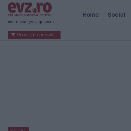
Știri
Home
Social
naționale
coordonare@evzgroup.ro
și
▼ Proiecte speciale
internaționale
|
România
-
Evenimentul
Zilei