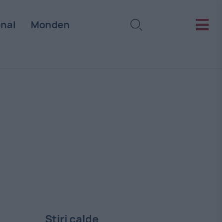
onal
Monden
Stiri calde