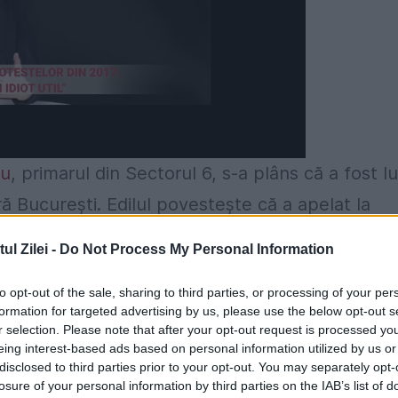
cu
, primarul din Sectorul 6, s-a plâns că a fost l
ră București. Edilul povestește că a apelat la
 o cursă de mașini care se desfășura pe Bulevard
l Zilei -
Do Not Process My Personal Information
to opt-out of the sale, sharing to third parties, or processing of your per
 încă din data de 2 mai. Vezi aici articolul.
formation for targeted advertising by us, please use the below opt-out s
r selection. Please note that after your opt-out request is processed y
eing interest-based ads based on personal information utilized by us or
utosesizat în acest caz.
disclosed to third parties prior to your opt-out. You may separately opt-
losure of your personal information by third parties on the IAB’s list of
l public cu privire la modul în care s-a exprim