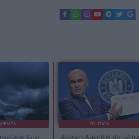
VREMEA
POLITICA
ă sufocantă și
Bolojan: Agențiile de rating