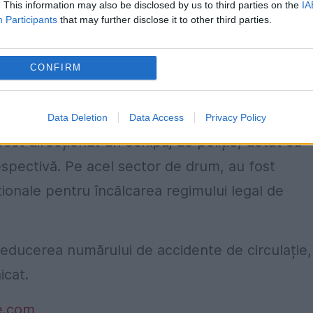
. This information may also be disclosed by us to third parties on the
IA
Participants
that may further disclose it to other third parties.
la nivelul Brigăzii Rutiere s-au demarat verificăr
use măsurile legale care se impun”, potrivit unui
CONFIRM
or și au dat și sancțiuni.
Data Deletion
Data Access
Privacy Policy
ost direcționat un echipaj de poliție, dotat cu
espectivă. Pe acel sector de drum, au fost
ționale pentru încălcarea regimului legal de
 reducerea numărului de accidente de circulație,
icat.
e.com