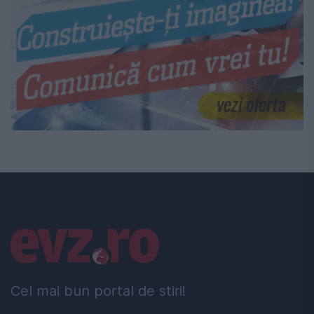
Linkuri utile
Cel mai bun portal de stiri!