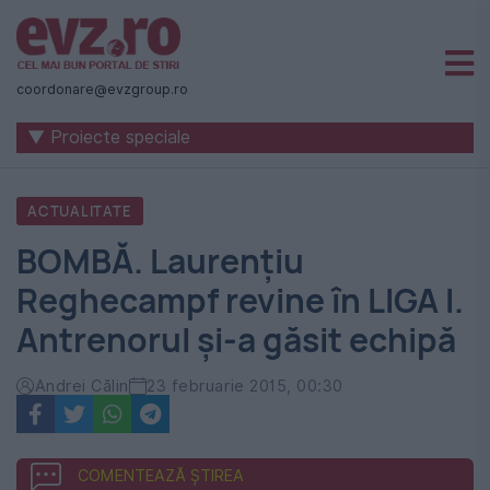
Știri
naționale
coordonare@evzgroup.ro
și
▼ Proiecte speciale
internaționale
|
ACTUALITATE
România
BOMBĂ. Laurențiu
-
Reghecampf revine în LIGA I.
Evenimentul
Antrenorul și-a găsit echipă
Zilei
Andrei Călin
23 februarie 2015, 00:30
COMENTEAZĂ ȘTIREA