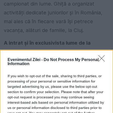
campionat din lume. Ghiță a organizat
activități dedicate juniorilor și în România,
mai ales că în fiecare vară își petrece
vacanța, alături de familie, la Cluj.
A intrat și în exclusivista lume de la
Hollywood
Evenimentul Zilei -
Do Not Process My Personal
În 1998, Ghiță Mureșan era un personaj cu
Information
mare notorietate în SUA și i s-a ivit șansa
If you wish to opt-out of the sale, sharing to third parties, or
de a fi actorul principal al unui film. În 1998,
processing of your personal or sensitive information for
targeted advertising by us, please use the below opt-out
celebrul actor Billy Crystal l-a sunat pe
section to confirm your selection. Please note that after your
opt-out request is processed you may continue seeing
baschetbalistul român, iar cei doi s-au
interest-based ads based on personal information utilized by
întâlnit și au discutat despre scenariul unui
us or personal information disclosed to third parties prior to
your opt-out. You may separately opt-out of the further