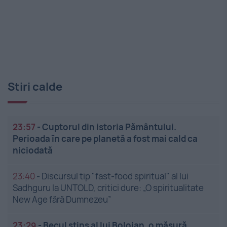
Stiri calde
23:57
-
Cuptorul din istoria Pământului.
Perioada în care pe planetă a fost mai cald ca
niciodată
23:40
-
Discursul tip "fast-food spiritual" al lui
Sadhguru la UNTOLD, critici dure: „O spiritualitate
New Age fără Dumnezeu”
23:29
-
Becul stins al lui Bolojan, o măsură