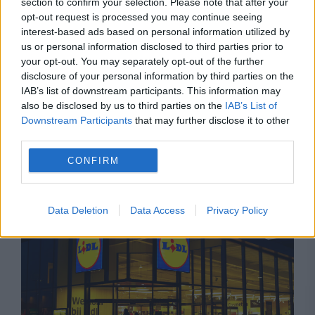
section to confirm your selection. Please note that after your
opt-out request is processed you may continue seeing
interest-based ads based on personal information utilized by
us or personal information disclosed to third parties prior to
your opt-out. You may separately opt-out of the further
disclosure of your personal information by third parties on the
IAB’s list of downstream participants. This information may
also be disclosed by us to third parties on the
IAB’s List of
MONDEN
Downstream Participants
that may further disclose it to other
third parties.
Phil Collins dezvăluie că a fost la un pas de
CONFIRM
moarte: Oamenii veneau să-și ia rămas-bun
Data Deletion
Data Access
Privacy Policy