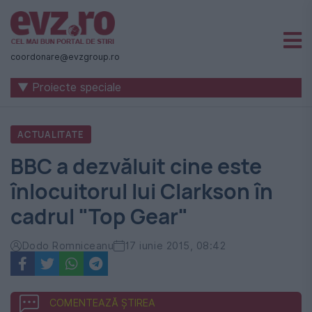
Știri
naționale
coordonare@evzgroup.ro
și
▼ Proiecte speciale
internaționale
|
ACTUALITATE
România
BBC a dezvăluit cine este
-
înlocuitorul lui Clarkson în
Evenimentul
cadrul "Top Gear"
Zilei
Dodo Romniceanu
17 iunie 2015, 08:42
COMENTEAZĂ ȘTIREA