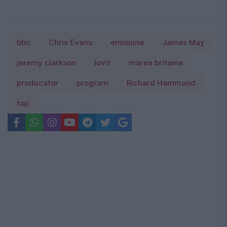
bbc
Chris Evans
emisiune
James May
jeremy clarkson
lovit
marea britanie
producator
program
Richard Hammond
top