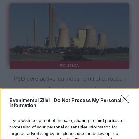
POLITICA
PSD cere activarea mecanismului european
de urgență pentru energie și susține
menținerea centralelor pe cărbune. Critici la
Evenimentul Zilei -
Do Not Process My Personal
Information
adresa lui Bolojan
If you wish to opt-out of the sale, sharing to third parties, or
processing of your personal or sensitive information for
targeted advertising by us, please use the below opt-out