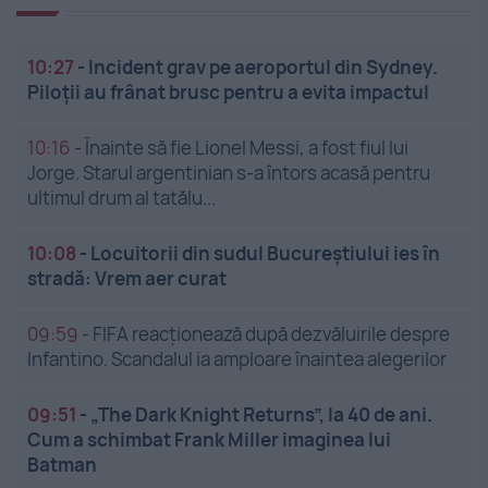
10:27
-
Incident grav pe aeroportul din Sydney.
Piloții au frânat brusc pentru a evita impactul
10:16
-
Înainte să fie Lionel Messi, a fost fiul lui
Jorge. Starul argentinian s-a întors acasă pentru
ultimul drum al tatălu...
10:08
-
Locuitorii din sudul Bucureștiului ies în
stradă: Vrem aer curat
09:59
-
FIFA reacționează după dezvăluirile despre
Infantino. Scandalul ia amploare înaintea alegerilor
09:51
-
„The Dark Knight Returns”, la 40 de ani.
Cum a schimbat Frank Miller imaginea lui
Batman