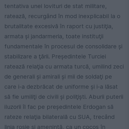
tentativa unei lovituri de stat militare,
ratează, recurgând în mod inexplicabil la o
brutalitate excesivă în raport cu justiţia,
armata şi jandarmeria, toate instituţii
fundamentale în procesul de consolidare şi
stabilizare a ţării. Preşedintele Turciei
ratează relaţia cu armata turcă, umilind zeci
de generali şi amirali şi mii de soldaţi pe
care i-a dezbrăcat de uniforme şi i-a lăsat
să fie umiliţi de civili şi poliţişti. Aburii puterii
iluzorii îl fac pe preşedintele Erdogan să
rateze relaţia bilaterală cu SUA, trecând
linia roşie şi ameninţă, ca un cocoş în