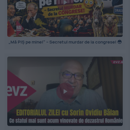
„Mă PIȘ pe mine!” – Secretul murdar de la congrese! 😳