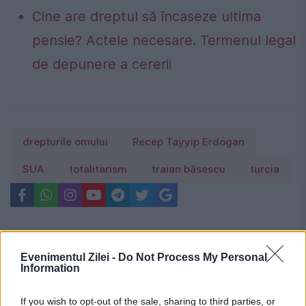
Cine are dreptul să încaseze ultima
pensie? Actele necesare. Termenul legal
de depunere a cererii
drepturile omului
Recep Tayyip Erdogan
SUA
totalitarism
traian băsescu
turcia
Evenimentul Zilei -
Do Not Process My Personal
Information
If you wish to opt-out of the sale, sharing to third parties, or