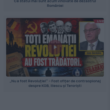
Ce statui mai sunt acum vinovate de dezastrul
României
„Nu a fost Revoluție!” – Fost ofițer de contraspionaj
despre KGB, Iliescu și Teroriști