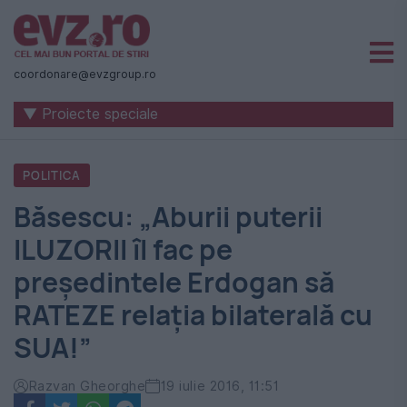
Știri
naționale
coordonare@evzgroup.ro
și
▼ Proiecte speciale
internaționale
|
POLITICA
România
Băsescu: „Aburii puterii
-
ILUZORII îl fac pe
Evenimentul
preşedintele Erdogan să
Zilei
RATEZE relaţia bilaterală cu
SUA!”
Razvan Gheorghe
19 iulie 2016, 11:51