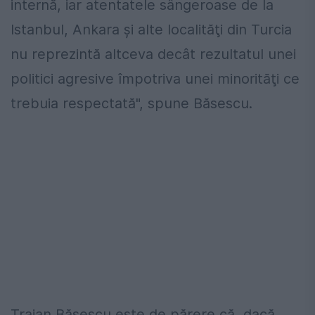
internă, iar atentatele sângeroase de la
Istanbul, Ankara şi alte localităţi din Turcia
nu reprezintă altceva decât rezultatul unei
politici agresive împotriva unei minorităţi ce
trebuia respectată", spune Băsescu.
Traian Băsescu este de părere că, dacă