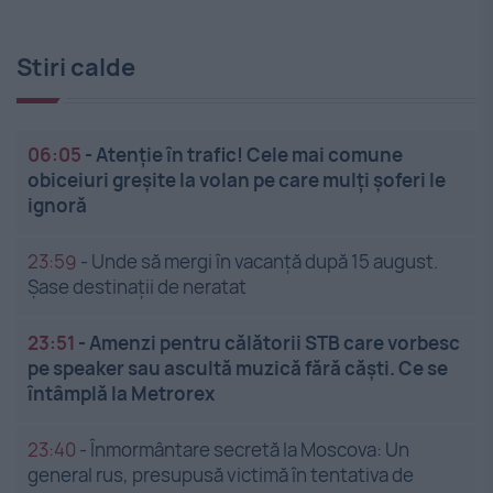
Stiri calde
06:05
-
Atenție în trafic! Cele mai comune
obiceiuri greșite la volan pe care mulți șoferi le
ignoră
23:59
-
Unde să mergi în vacanță după 15 august.
Șase destinații de neratat
23:51
-
Amenzi pentru călătorii STB care vorbesc
pe speaker sau ascultă muzică fără căști. Ce se
întâmplă la Metrorex
23:40
-
Înmormântare secretă la Moscova: Un
general rus, presupusă victimă în tentativa de