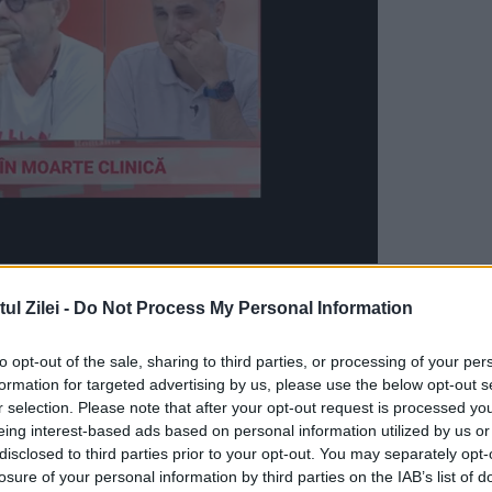
dată cu ieşirea la pensii a generaţiei cunoscut
l Zilei -
Do Not Process My Personal Information
nesc în acest an vârsta de 50 de ani. Sunt mai
ani, de exemplu. Ei, împreună cu cei de 49, 48
to opt-out of the sale, sharing to third parties, or processing of your per
formation for targeted advertising by us, please use the below opt-out s
l dat de Ceaușescu în 1966, prin care au fost
r selection. Please note that after your opt-out request is processed y
eing interest-based ads based on personal information utilized by us or
nt cunoscuți că “decreței”.
disclosed to third parties prior to your opt-out. You may separately opt-
losure of your personal information by third parties on the IAB’s list of
32 şi se vor adăuga celor aproximativ 6 milioane 