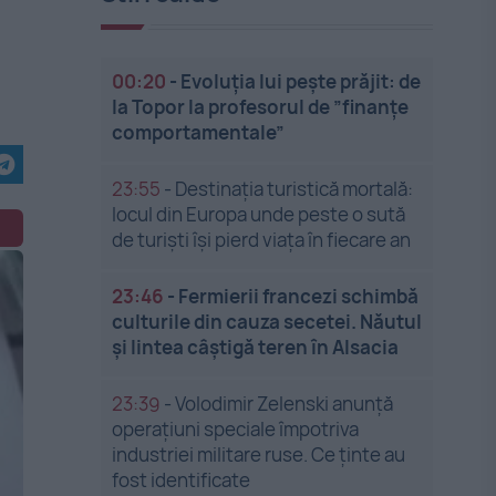
00:20
-
Evoluția lui pește prăjit: de
la Topor la profesorul de ”finanțe
comportamentale”
23:55
-
Destinația turistică mortală:
locul din Europa unde peste o sută
de turiști își pierd viața în fiecare an
23:46
-
Fermierii francezi schimbă
culturile din cauza secetei. Năutul
și lintea câștigă teren în Alsacia
23:39
-
Volodimir Zelenski anunță
operațiuni speciale împotriva
industriei militare ruse. Ce ținte au
fost identificate