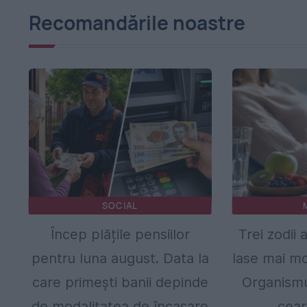
Recomandările noastre
SOCIAL
Încep plățile pensiilor
Trei zodii 
pentru luna august. Data la
lase mai mo
care primești banii depinde
Organismu
de modalitatea de încasare
cear