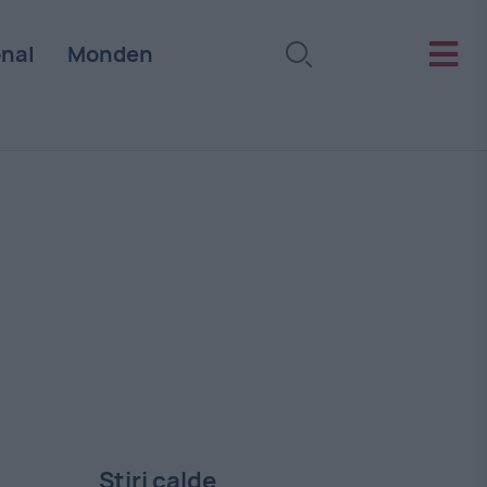
onal
Monden
Stiri calde