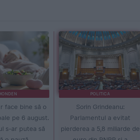
MONDEN
POLITICA
ar face bine să o
Sorin Grindeanu:
ale pe 6 august.
Parlamentul a evitat
l s-ar putea să
pierderea a 5,8 miliarde de
ă o pauză
euro din PNRR și a