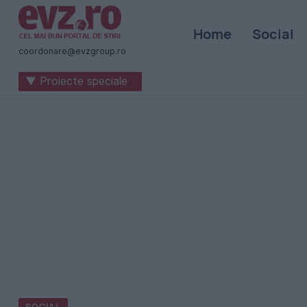
Știri
Home
Social
naționale
coordonare@evzgroup.ro
și
▼ Proiecte speciale
internaționale
|
România
-
Evenimentul
Zilei