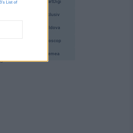
SmartDigi
B’s List of
Exclusiv
Moldova
Horoscop
Vremea
 o