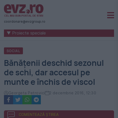
Știri
naționale
coordonare@evzgroup.ro
și
▼ Proiecte speciale
internaționale
|
SOCIAL
România
Bănățenii deschid sezonul
-
de schi, dar accesul pe
Evenimentul
munte e închis de viscol
Zilei
Georgeta Petrovici
2 decembrie 2016, 12:30
COMENTEAZĂ ȘTIREA