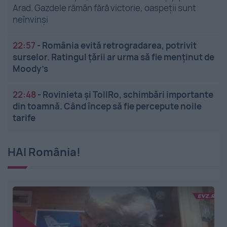
Arad. Gazdele rămân fără victorie, oaspeții sunt
neînvinși
22:57
-
România evită retrogradarea, potrivit
surselor. Ratingul țării ar urma să fie menținut de
Moody’s
22:48
-
Rovinieta și TollRo, schimbări importante
din toamnă. Când încep să fie percepute noile
tarife
HAI România!