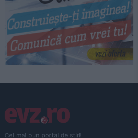
Linkuri utile
Cel mai bun portal de stiri!