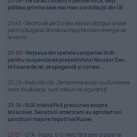
23:58
-
De ce au românii o pensie mică, deși
plătesc printre cele mai mari contribuții din UE
23:43
-
Seceta de pe Dunăre aduce câștiguri uriașe
pentru Bulgaria. România importă masiv energie de
la vecini
23:30
-
Rețeaua din spatele campaniei AUR
pentru suspendarea președintelui Nicușor Dan.
Milioane de lei, propagandă și conexi...
23:23
-
Radu Miruță: „Se termină astăzi scufundarea
celor două barje, sunt măsuri de siguranţă”
23:14
-
SUA intensifică presiunea asupra
Moscovei. Senatorii americani au aprobat noi
sancțiuni majore împotriva Rusiei
23:07
-
UTA - Rapid, 0-0. Meci fără sare și piper la