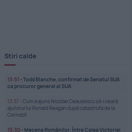
Stiri calde
13:51
-
Todd Blanche, confirmat de Senatul SUA
ca procuror general al SUA
13:37
-
Cum a ajuns Nicolae Ceaușescu să-i ceară
ajutorul lui Ronald Reagan după catastrofa de la
Cernobîl
13:30
-
Mecena Românilor. Între Calea Victoriei