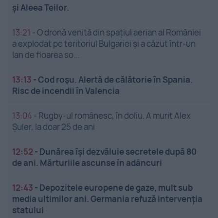
și Aleea Teilor.
13:21
-
O dronă venită din spațiul aerian al României
a explodat pe teritoriul Bulgariei și a căzut într-un
lan de floarea so...
13:13
-
Cod roșu. Alertă de călătorie în Spania.
Risc de incendii în Valencia
13:04
-
Rugby-ul românesc, în doliu. A murit Alex
Șuler, la doar 25 de ani
12:52
-
Dunărea își dezvăluie secretele după 80
de ani. Mărturiile ascunse în adâncuri
12:43
-
Depozitele europene de gaze, mult sub
media ultimilor ani. Germania refuză intervenția
statului