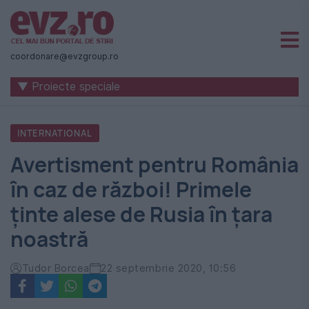
Știri
naționale
coordonare@evzgroup.ro
și
▼ Proiecte speciale
internaționale
|
INTERNATIONAL
România
Avertisment pentru România
-
în caz de război! Primele
Evenimentul
ținte alese de Rusia în țara
Zilei
noastră
Tudor Borcea
22 septembrie 2020, 10:56