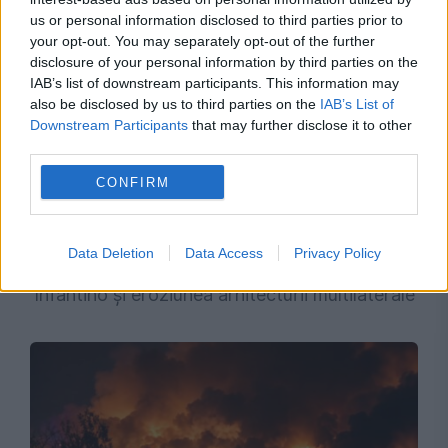
us or personal information disclosed to third parties prior to
your opt-out. You may separately opt-out of the further
disclosure of your personal information by third parties on the
IAB’s list of downstream participants. This information may
also be disclosed by us to third parties on the
IAB’s List of
Downstream Participants
that may further disclose it to other
third parties.
CONFIRM
OPINII EVZ
Data Deletion
Data Access
Privacy Policy
Turnul Babel la 80 de ani: ONU, pariul
Infantino și eroziunea arhitecturii multilaterale