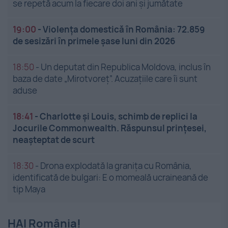
se repetă acum la fiecare doi ani și jumătate
19:00
-
Violența domestică în România: 72.859
de sesizări în primele șase luni din 2026
18:50
-
Un deputat din Republica Moldova, inclus în
baza de date „Mirotvoreț”. Acuzațiile care îi sunt
aduse
18:41
-
Charlotte și Louis, schimb de replici la
Jocurile Commonwealth. Răspunsul prințesei,
neașteptat de scurt
18:30
-
Drona explodată la granița cu România,
identificată de bulgari: E o momeală ucraineană de
tip Maya
HAI România!