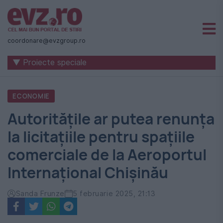
Știri
naționale
coordonare@evzgroup.ro
și
▼ Proiecte speciale
internaționale
|
ECONOMIE
România
Autoritățile ar putea renunța
-
la licitațiile pentru spațiile
Evenimentul
comerciale de la Aeroportul
Zilei
Internațional Chișinău
Sanda Frunze
5 februarie 2025, 21:13