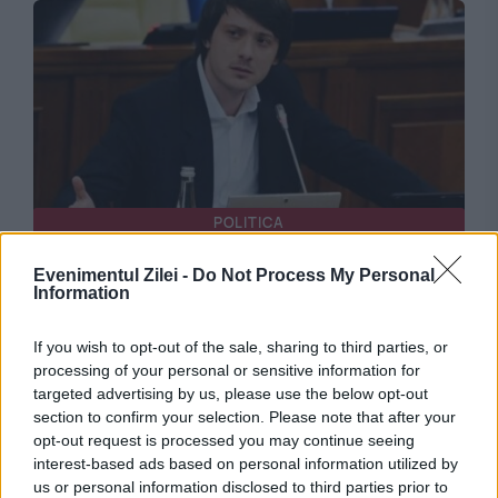
POLITICA
Un deputat din Republica Moldova, inclus în
Evenimentul Zilei -
Do Not Process My Personal
Information
baza de date „Mirotvoreț”. Acuzațiile care îi
sunt aduse
If you wish to opt-out of the sale, sharing to third parties, or
processing of your personal or sensitive information for
targeted advertising by us, please use the below opt-out
section to confirm your selection. Please note that after your
opt-out request is processed you may continue seeing
interest-based ads based on personal information utilized by
us or personal information disclosed to third parties prior to