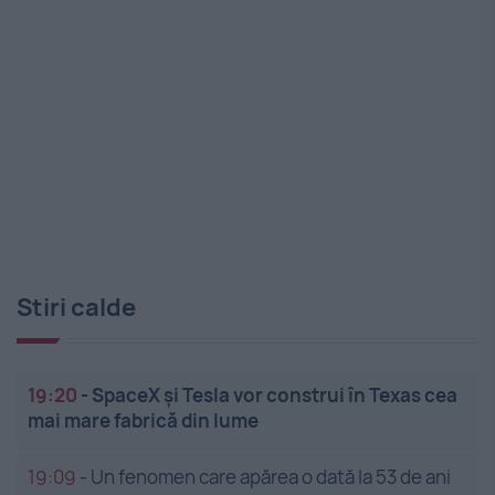
Stiri calde
19:20
-
SpaceX și Tesla vor construi în Texas cea
mai mare fabrică din lume
19:09
-
Un fenomen care apărea o dată la 53 de ani