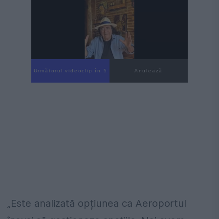
Următorul videoclip în 4
Anulează
„Este analizată opțiunea ca Aeroportul