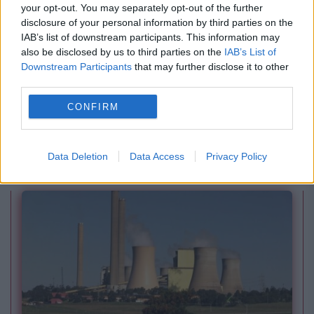
your opt-out. You may separately opt-out of the further
disclosure of your personal information by third parties on the
IAB’s list of downstream participants. This information may
also be disclosed by us to third parties on the
IAB’s List of
Downstream Participants
that may further disclose it to other
SPORT
third parties.
Mingea „Mâna lui Dumnezeu” a lui Maradona,
CONFIRM
scoasă la licitație. Suma fabuloasă care ar
putea fi plătită
Data Deletion
Data Access
Privacy Policy