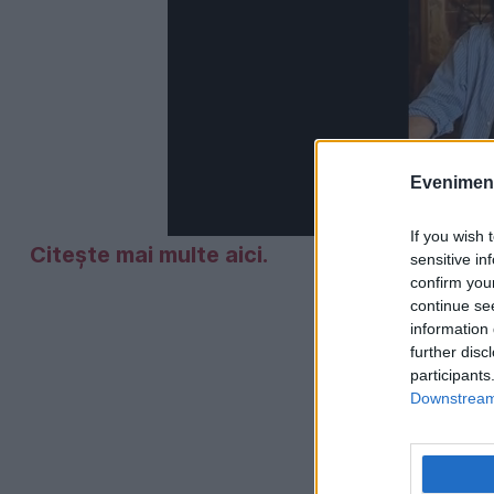
Evenimentu
If you wish 
Citește mai multe aici.
sensitive in
confirm you
continue se
information 
further disc
participants
Downstream 