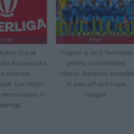
SPORT
SPORT
itatea Cluj se
Tragere la sorți favorabilă
fața Botoșaniului
pentru Universitatea
o revenire
Craiova. Adversar accesibi
asă. Dan Nistor
în play-off-ul Europa
record istoric în
League
perligă