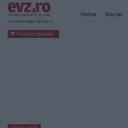
Știri
Home
Social
naționale
coordonare@evzgroup.ro
și
▼ Proiecte speciale
internaționale
|
România
-
Evenimentul
Zilei