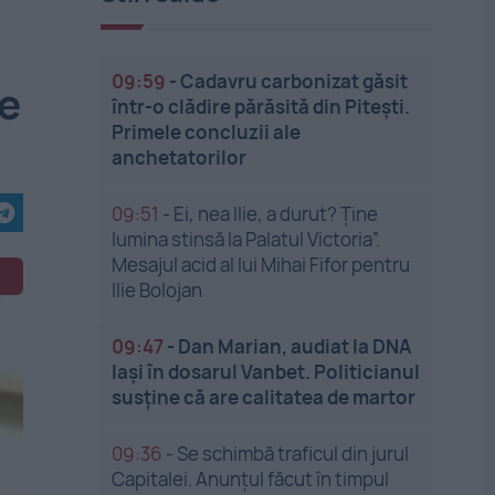
09:59
-
Cadavru carbonizat găsit
 e
într-o clădire părăsită din Pitești.
Primele concluzii ale
anchetatorilor
09:51
-
Ei, nea Ilie, a durut? Ține
lumina stinsă la Palatul Victoria”.
Mesajul acid al lui Mihai Fifor pentru
Ilie Bolojan
09:47
-
Dan Marian, audiat la DNA
Iași în dosarul Vanbet. Politicianul
susține că are calitatea de martor
09:36
-
Se schimbă traficul din jurul
Capitalei. Anunțul făcut în timpul