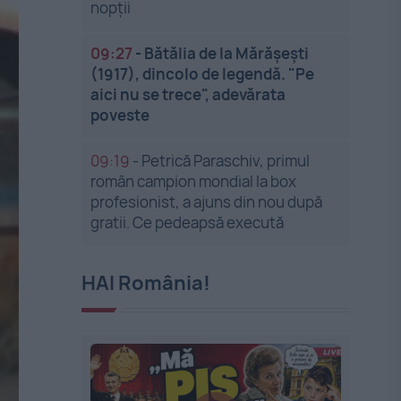
nopții
09:27
-
Bătălia de la Mărășești
(1917), dincolo de legendă. "Pe
aici nu se trece", adevărata
poveste
09:19
-
Petrică Paraschiv, primul
român campion mondial la box
profesionist, a ajuns din nou după
gratii. Ce pedeapsă execută
HAI România!