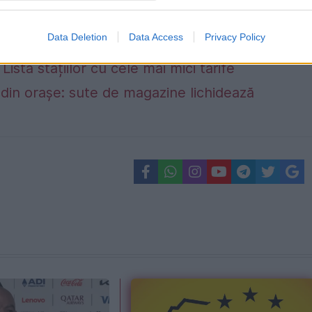
Data Deletion
Data Access
Privacy Policy
Lista stațiilor cu cele mai mici tarife
din orașe: sute de magazine lichidează