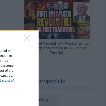
„Nu a fost Revoluție!” – Fost ofițer de
contraspionaj despre KGB, Iliescu și
sonal or
Teroriști
ection to
ou may
 personal
out of the
 downstream
Proiecte speciale
B’s List of
SmartDigi