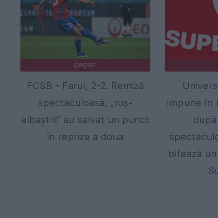
SPORT
FCSB - Farul, 2-2. Remiză
Univers
spectaculoasă, „roș-
impune în 
albaștrii” au salvat un punct
după 
în repriza a doua
spectaculo
bifează un 
Su