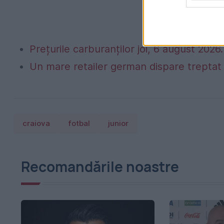
Prețurile carburanților joi, 6 august 2026. 
Un mare retailer german dispare treptat 
craiova
fotbal
junior
Recomandările noastre