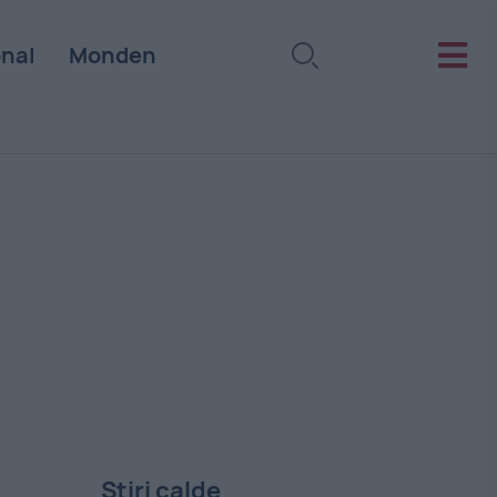
onal
Monden
Stiri calde