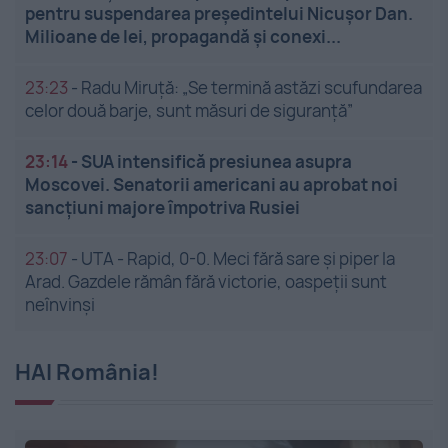
pentru suspendarea președintelui Nicușor Dan.
Milioane de lei, propagandă și conexi...
23:23
-
Radu Miruță: „Se termină astăzi scufundarea
celor două barje, sunt măsuri de siguranţă”
23:14
-
SUA intensifică presiunea asupra
Moscovei. Senatorii americani au aprobat noi
sancțiuni majore împotriva Rusiei
23:07
-
UTA - Rapid, 0-0. Meci fără sare și piper la
Arad. Gazdele rămân fără victorie, oaspeții sunt
neînvinși
HAI România!