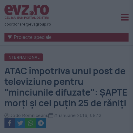
Știri
naționale
coordonare@evzgroup.ro
și
▼ Proiecte speciale
internaționale
|
INTERNATIONAL
România
ATAC împotriva unui post de
-
televiziune pentru
Evenimentul
"minciunile difuzate": ŞAPTE
Zilei
morți şi cel puţin 25 de răniţi
Dodo Romniceanu
21 ianuarie 2016, 08:13