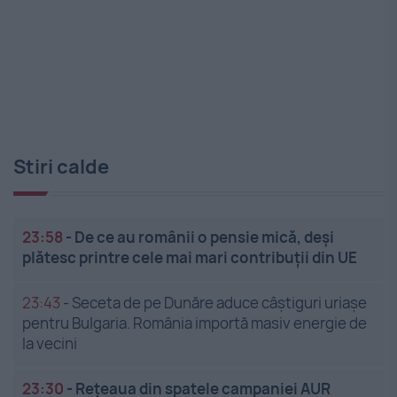
Stiri calde
23:58
-
De ce au românii o pensie mică, deși
plătesc printre cele mai mari contribuții din UE
23:43
-
Seceta de pe Dunăre aduce câștiguri uriașe
pentru Bulgaria. România importă masiv energie de
la vecini
23:30
-
Rețeaua din spatele campaniei AUR