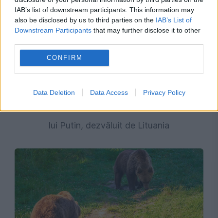
IAB’s list of downstream participants. This information may
also be disclosed by us to third parties on the
IAB’s List of
Downstream Participants
that may further disclose it to other
third parties.
CONFIRM
INTERNATIONAL
Avertisment fără precedent. Rusia ar putea
Data Deletion
Data Access
Privacy Policy
ataca NATO folosind drone ucrainene. Planul
lui Putin, dezvăluit de Lituania