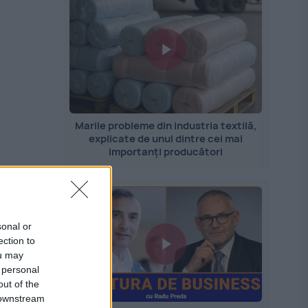
Marile probleme din industria textilă,
explicate de unul dintre cei mai
importanți producători
1,
sonal or
ection to
ou may
 personal
out of the
 downstream