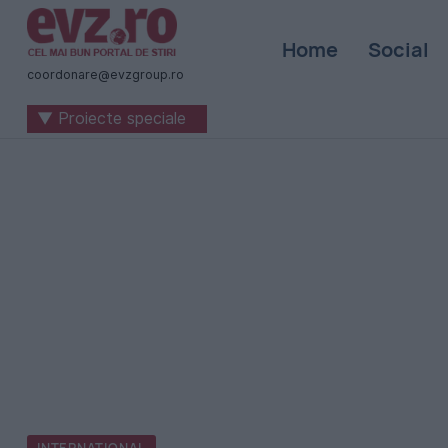
Știri
Home
Social
naționale
coordonare@evzgroup.ro
și
▼ Proiecte speciale
internaționale
|
România
-
Evenimentul
Zilei