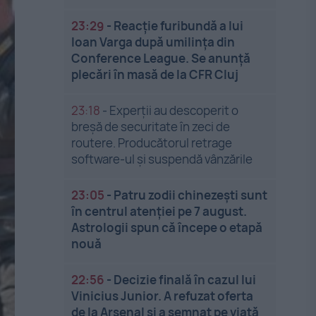
23:29
-
Reacție furibundă a lui
Ioan Varga după umilința din
Conference League. Se anunță
plecări în masă de la CFR Cluj
23:18
-
Experții au descoperit o
breșă de securitate în zeci de
routere. Producătorul retrage
software-ul și suspendă vânzările
23:05
-
Patru zodii chinezești sunt
în centrul atenției pe 7 august.
Astrologii spun că începe o etapă
nouă
22:56
-
Decizie finală în cazul lui
Vinicius Junior. A refuzat oferta
de la Arsenal și a semnat pe viață