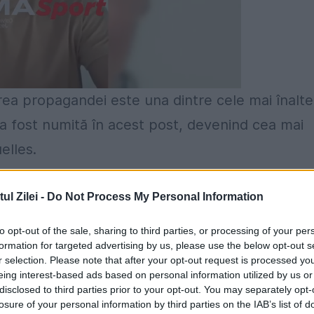
rea propagandei este una dintre cele mai înalte
 a fost numită în acest post, devenind cea mai
elles.
ani mai tânără (are 28 de ani), ea și-a făcut
l Zilei -
Do Not Process My Personal Information
 la înmormântarea tatălui său Kim Jong-Il, în 201
to opt-out of the sale, sharing to third parties, or processing of your per
 fotografii.
formation for targeted advertising by us, please use the below opt-out s
r selection. Please note that after your opt-out request is processed y
nar al Comitetului Central al Partidului, la
eing interest-based ads based on personal information utilized by us or
disclosed to third parties prior to your opt-out. You may separately opt-
ă.
losure of your personal information by third parties on the IAB’s list of