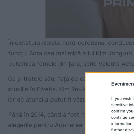
În dictatura izolată nord-coreeană, conduce
funcții. Sora cea mai mică a lui Kim Jong-un
puternică femeie din țară, scrie Valeurs Actu
Ca și fratele său, față de care este cu patru 
Evenimentu
studiile în Elveția. Kim Yo-Jong a fost zărită
If you wish 
iar de atunci a putut fi văzută doar în câteva
sensitive in
confirm you
Până în 2014, când a fost numită înalt funcțio
continue se
information 
alegerile pentru Adunarea Populară suprem
further disc