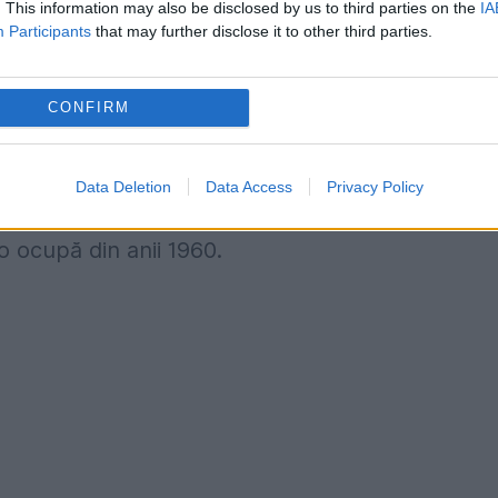
. This information may also be disclosed by us to third parties on the
IA
oasă, ca mulți dintre membrii familiei sale, ea s
Participants
that may further disclose it to other third parties.
tidului Muncitorilor.
CONFIRM
ză o tradiție de familie, de vreme ce sora sa m
egimul tatălui ei, Kim Jong Il.
Data Deletion
Data Access
Privacy Policy
această funcție lui Kim Ki-am, un stâlp al
o ocupă din anii 1960.