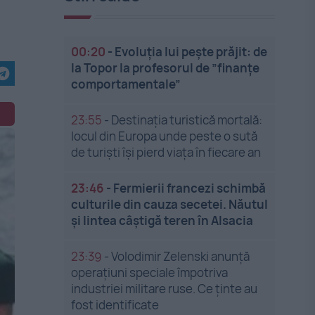
00:20
-
Evoluția lui pește prăjit: de
la Topor la profesorul de ”finanțe
comportamentale”
23:55
-
Destinația turistică mortală:
locul din Europa unde peste o sută
de turiști își pierd viața în fiecare an
23:46
-
Fermierii francezi schimbă
culturile din cauza secetei. Năutul
și lintea câștigă teren în Alsacia
23:39
-
Volodimir Zelenski anunță
operațiuni speciale împotriva
industriei militare ruse. Ce ținte au
fost identificate