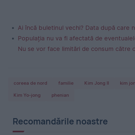
Ai încă buletinul vechi? Data după care nu
Populația nu va fi afectată de eventualel
Nu se vor face limitări de consum către 
coreea de nord
familie
Kim Jong Il
kim jo
Kim Yo-jong
phenian
Recomandările noastre