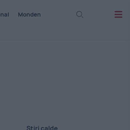
onal
Monden
Stiri calde