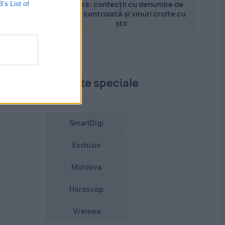
Pandora: confecții cu denumire de
B’s List of
-a
origine controlată și vinuri croite cu
stil
ai
Proiecte speciale
SmartDigi
Exclusiv
Moldova
Horoscop
Vremea