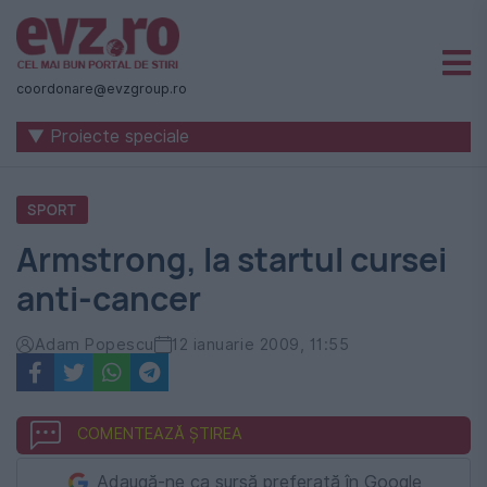
Știri
naționale
coordonare@evzgroup.ro
și
▼ Proiecte speciale
internaționale
|
SPORT
România
Armstrong, la startul cursei
-
anti-cancer
Evenimentul
Zilei
Adam Popescu
12 ianuarie 2009, 11:55
COMENTEAZĂ ȘTIREA
Adaugă-ne ca sursă preferată în Google