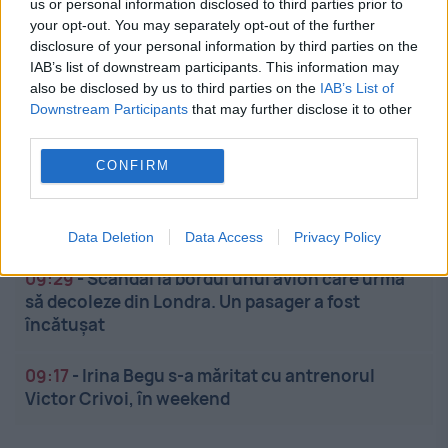
us or personal information disclosed to third parties prior to
your opt-out. You may separately opt-out of the further
09:59
-
Extinderea UE intră într-o nouă etapă. Ce ne
disclosure of your personal information by third parties on the
așteaptă în viitorul apropiat
IAB’s list of downstream participants. This information may
also be disclosed by us to third parties on the
IAB’s List of
09:51
-
Militar din Constanța, condamnat după
Downstream Participants
that may further disclose it to other
ce și-a terorizat fosta iubită. Femeia s-a aruncat
third parties.
din mașină la 110 km/h
CONFIRM
09:38
-
Originea mitului ambulanței negre, un fapt
real. Polițiștii răpeau copii în Franța
Data Deletion
Data Access
Privacy Policy
09:29
-
Scandal la bordul unui avion care urma
să decoleze din Londra. Un pasager a fost
încătușat
09:17
-
Irina Begu s-a măritat cu antrenorul
Victor Crivoi, în weekend