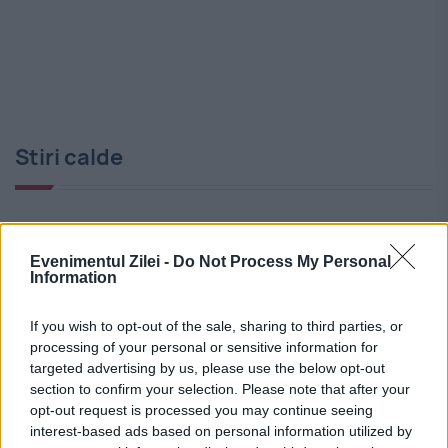
Stiri calde
10:29
-
Ce a decis instanța în cazul extremistului
care a lipit imaginea lui Zelea Codreanu pe
Evenimentul Zilei -
Do Not Process My Personal
Information
sinagoga Eșua Tova
If you wish to opt-out of the sale, sharing to third parties, or
10:21
-
Cadavrul din valiză era, de fapt, o păpușă.
processing of your personal or sensitive information for
Descoperirea anchetatorilor australieni
targeted advertising by us, please use the below opt-out
section to confirm your selection. Please note that after your
10:08
-
Cum va fi vremea în toamna lui 2026.
opt-out request is processed you may continue seeing
Septembrie începe cu temperaturi de vară
interest-based ads based on personal information utilized by