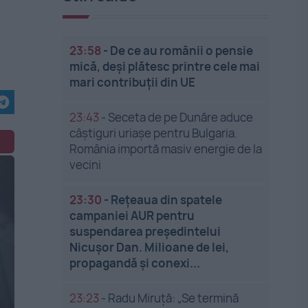
23:58
-
De ce au românii o pensie
mică, deși plătesc printre cele mai
mari contribuții din UE
23:43
-
Seceta de pe Dunăre aduce
câștiguri uriașe pentru Bulgaria.
România importă masiv energie de la
vecini
23:30
-
Rețeaua din spatele
campaniei AUR pentru
suspendarea președintelui
Nicușor Dan. Milioane de lei,
propagandă și conexi...
23:23
-
Radu Miruță: „Se termină