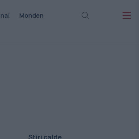
onal
Monden
Stiri calde