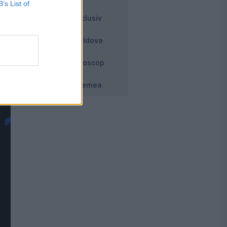
B’s List of
Exclusiv
Moldova
Horoscop
Vremea