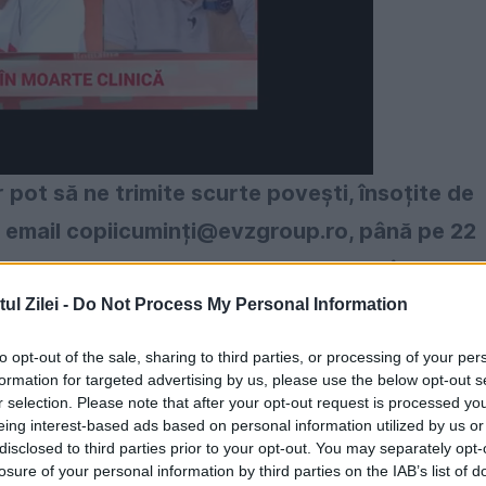
r pot să ne trimite scurte povești, însoțite de
 email copiicuminț
i@evzgroup.ro
, până pe 22
 contact, ca să-i putem anunța atunci când
 portret de anul acesta va fi publicat pe 22
l Zilei -
Do Not Process My Personal Information
ei care ne scriu, trebuie să avem și acordul
to opt-out of the sale, sharing to third parties, or processing of your per
incioase ale lui Moș Crăciun, vom include
formation for targeted advertising by us, please use the below opt-out s
r selection. Please note that after your opt-out request is processed y
simpaticul personaj le va trimite Diplome de meri
eing interest-based ads based on personal information utilized by us or
disclosed to third parties prior to your opt-out. You may separately opt-
losure of your personal information by third parties on the IAB’s list of