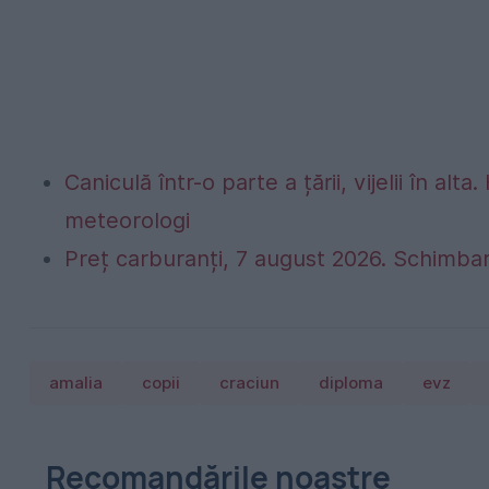
Caniculă într-o parte a țării, vijelii în 
meteorologi
Preț carburanți, 7 august 2026. Schimbar
amalia
copii
craciun
diploma
evz
Recomandările noastre