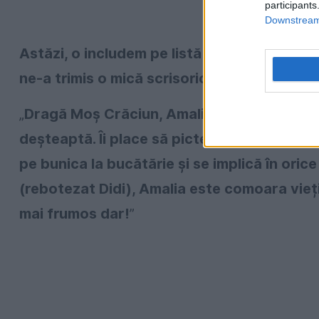
participants
Downstream 
Astăzi, o includem pe listă pe frumoasa fet
ne-a trimis o mică scrisorică. Iată ce a scris
„
Dragă Moș Crăciun, Amalia Dumitra este o f
deșteaptă. Îi place să picteze și să desenez
pe bunica la bucătărie și se implică în oric
(rebotezat Didi), Amalia este comoara vieți
mai frumos dar!
”