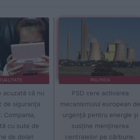
TUALITATE
POLITICA
 acuzată că nu
PSD cere activarea
t de siguranța
mecanismului european d
or. Compania,
urgență pentru energie și
ă cu sute de
susține menținerea
ne de dolari
centralelor pe cărbune.