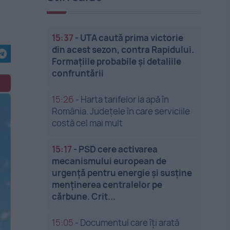
15:37
-
UTA caută prima victorie
din acest sezon, contra Rapidului.
Formațiile probabile și detaliile
confruntării
15:26
-
Harta tarifelor la apă în
România. Județele în care serviciile
costă cel mai mult
15:17
-
PSD cere activarea
mecanismului european de
urgență pentru energie și susține
menținerea centralelor pe
cărbune. Crit...
15:05
-
Documentul care îți arată