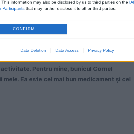
. This information may also be disclosed by us to third parties on the
IA
Participants
that may further disclose it to other third parties.
iță din Deva. Ne-a convins bunicul Cornel, car
CONFIRM
 el:
etiță de 6 ani, cuminte, harnică, frumoasă și
Data Deletion
Data Access
Privacy Policy
e, are multă imaginație și este creativă. O aju
e activitate. Pentru mine, bunicul Cornel
i mele. Ea este cel mai bun medicament și cel