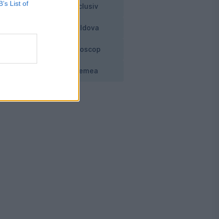
B’s List of
Exclusiv
Moldova
e
Horoscop
Vremea
tă