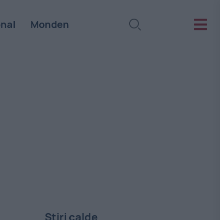
onal
Monden
Stiri calde