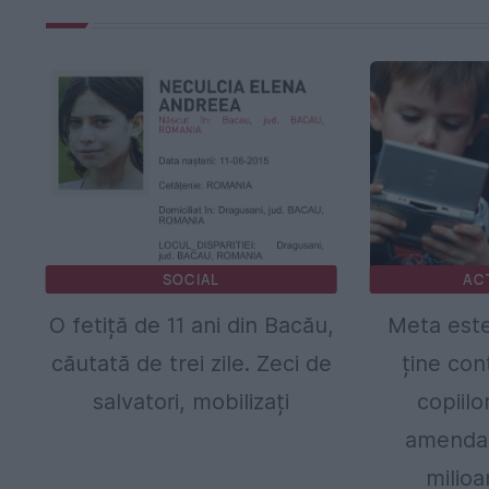
SOCIAL
AC
O fetiță de 11 ani din Bacău,
Meta este
căutată de trei zile. Zeci de
ține con
salvatori, mobilizați
copiil
amendat
milioa