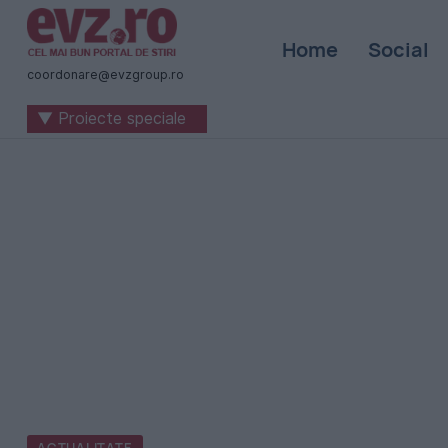
Știri
Home
Social
naționale
coordonare@evzgroup.ro
și
▼ Proiecte speciale
internaționale
|
România
-
Evenimentul
Zilei