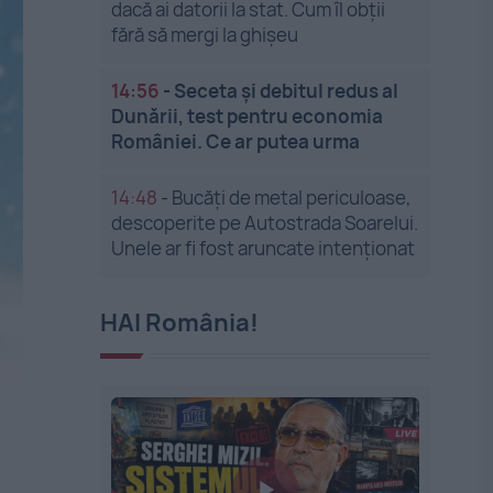
dacă ai datorii la stat. Cum îl obții
fără să mergi la ghișeu
14:56
-
Seceta și debitul redus al
Dunării, test pentru economia
României. Ce ar putea urma
14:48
-
Bucăți de metal periculoase,
descoperite pe Autostrada Soarelui.
Unele ar fi fost aruncate intenționat
HAI România!