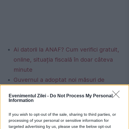
Ai datorii la ANAF? Cum verifici gratuit,
online, situația fiscală în doar câteva
minute
Guvernul a adoptat noi măsuri de
siguranță pentru piața de energie
Evenimentul Zilei -
Do Not Process My Personal
electrică. Transelectrica poate limita
Information
consumul între orele 19:00 și 23:00 dacă
If you wish to opt-out of the sale, sharing to third parties, or
apar deficite în sistem
processing of your personal or sensitive information for
targeted advertising by us, please use the below opt-out