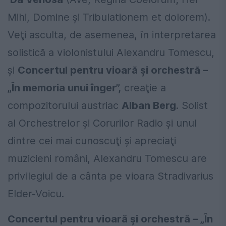
Mihi, Domine şi Tribulationem et dolorem).
Veţi asculta, de asemenea, în interpretarea
solistică a violonistului Alexandru Tomescu,
şi
Concertul pentru vioară şi orchestră –
„În memoria unui înger”,
creaţie a
compozitorului austriac
Alban Berg
. Solist
al Orchestrelor şi Corurilor Radio şi unul
dintre cei mai cunoscuţi şi apreciaţi
muzicieni români, Alexandru Tomescu are
privilegiul de a cânta pe vioara Stradivarius
Elder-Voicu.
Concertul pentru vioară şi orchestră – „În