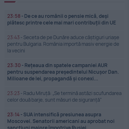
23:58
-
De ce au românii o pensie mică, deși
plătesc printre cele mai mari contribuții din UE
23:43
-
Seceta de pe Dunăre aduce câștiguri uriașe
pentru Bulgaria. România importă masiv energie de
la vecini
23:30
-
Rețeaua din spatele campaniei AUR
pentru suspendarea președintelui Nicușor Dan.
Milioane de lei, propagandă și conexi...
23:23
-
Radu Miruță: „Se termină astăzi scufundarea
celor două barje, sunt măsuri de siguranţă”
23:14
-
SUA intensifică presiunea asupra
Moscovei. Senatorii americani au aprobat noi
sancțiuni majore împotriva Rusiei