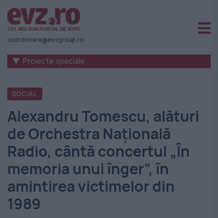
Știri
naționale
coordonare@evzgroup.ro
și
▼ Proiecte speciale
internaționale
|
SOCIAL
România
Alexandru Tomescu, alături
-
de Orchestra Naţională
Evenimentul
Radio, cântă concertul „În
Zilei
memoria unui înger”, în
amintirea victimelor din
1989