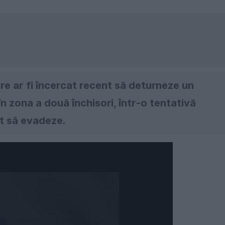
care ar fi încercat recent să deturneze un
în zona a două închisori, într-o tentativă
t să evadeze.