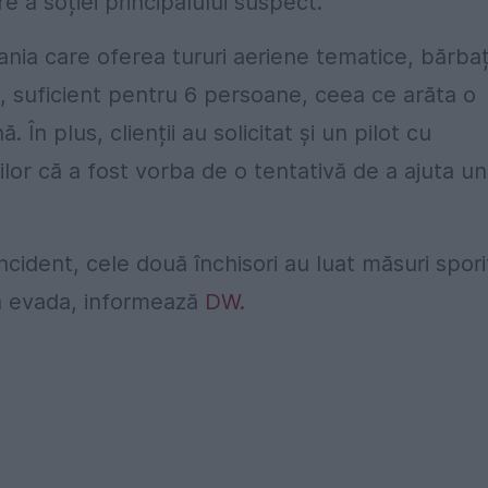
e a soției principalului suspect.
ia care oferea tururi aeriene tematice, bărbaț
, suficient pentru 6 persoane, ceea ce arăta o
 În plus, clienții au solicitat și un pilot cu
ilor că a fost vorba de o tentativă de a ajuta un
ncident, cele două închisori au luat măsuri spori
tă evada, informează
DW.