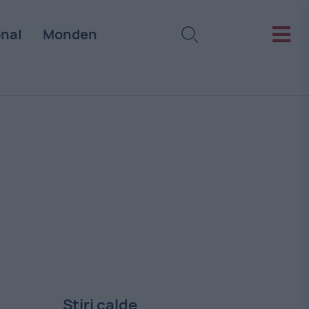
onal
Monden
Stiri calde