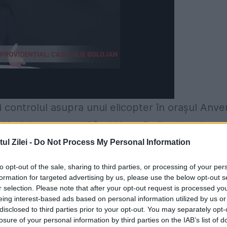
ri controlul asupra unui elicopter în oraşul Anve
l belgian, suspecţii închiriaseră elicopterul
rul s-a înălţat de la sol în apropiere de Anver
l Zilei -
Do Not Process My Personal Information
e pilot, un bărbat de 36 de ani, şi l-au forţat 
to opt-out of the sale, sharing to third parties, or processing of your per
i exact deasupra a două închisori, Forest și Sai
formation for targeted advertising by us, please use the below opt-out s
r selection. Please note that after your opt-out request is processed y
eing interest-based ads based on personal information utilized by us or
disclosed to third parties prior to your opt-out. You may separately opt-
că poliţia crede că suspecţii intenţionau să
losure of your personal information by third parties on the IAB’s list of