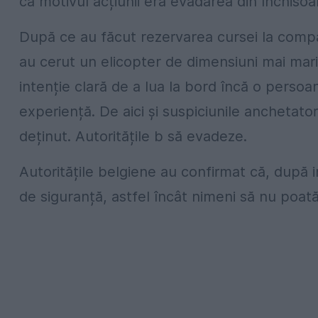
că motivul acțiunii era evadarea din închisoar
După ce au făcut rezervarea cursei la compan
au cerut un elicopter de dimensiuni mai mari
intenție clară de a lua la bord încă o persoană.
experiență. De aici și suspiciunile anchetator
deținut. Autoritățile b să evadeze.
Autoritățile belgiene au confirmat că, după i
de siguranță, astfel încât nimeni să nu poa