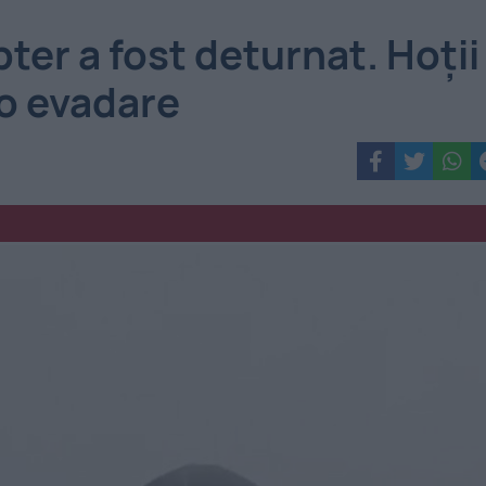
pter a fost deturnat. Hoții
 o evadare