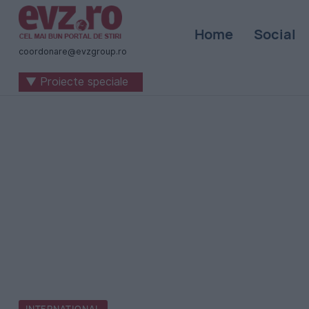
Știri
Home
Social
naționale
coordonare@evzgroup.ro
și
▼ Proiecte speciale
internaționale
|
România
-
Evenimentul
Zilei