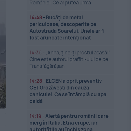
României. Ce ar putea urma
14:48
-
Bucăți de metal
periculoase, descoperite pe
Autostrada Soarelui. Unele ar fi
fost aruncate intenționat
14:36
-
„Anna, ține-ți prostul acasă!”
Cine este autorul graffiti-ului de pe
Transfăgărășan
14:28
-
ELCEN a oprit preventiv
CET Grozăveşti din cauza
caniculei. Ce se întâmplă cu apa
caldă
14:19
-
Alertă pentru românii care
merg în Italia. Etna erupe, iar
autoritățile au închis zona