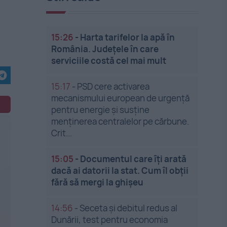
15:26
-
Harta tarifelor la apă în
România. Județele în care
serviciile costă cel mai mult
15:17
-
PSD cere activarea
mecanismului european de urgență
pentru energie și susține
menținerea centralelor pe cărbune.
Crit...
15:05
-
Documentul care îți arată
dacă ai datorii la stat. Cum îl obții
fără să mergi la ghișeu
14:56
-
Seceta și debitul redus al
Dunării, test pentru economia