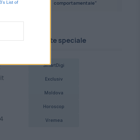
B’s List of
comportamentale”
r
Proiecte speciale
i.
a
SmartDigi
t
it
Exclusiv
Moldova
Horoscop
24
Vremea