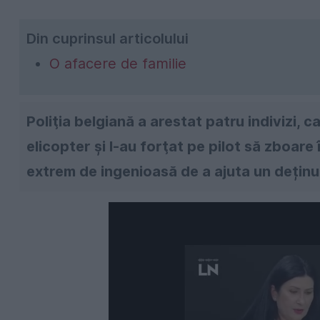
Din cuprinsul articolului
O afacere de familie
Poliţia belgiană a arestat patru indivizi, 
elicopter şi l-au forţat pe pilot să zboare 
extrem de ingenioasă de a ajuta un deținu