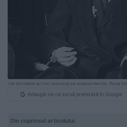
Cei doi italieni au fost executați pe scaunul electric. Sursa fo
Adaugă-ne ca sursă preferată în Google
Din cuprinsul articolului