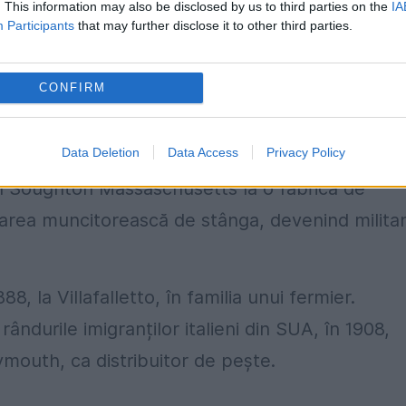
. This information may also be disclosed by us to third parties on the
IA
Participants
that may further disclose it to other third parties.
inuă dezvoltare, întrecerea capitalistă făcând 
loc ciocniri violente. Nicola Sacco și Bartolomeo
CONFIRM
le Unite ale Americii.
Data Deletion
Data Access
Privacy Policy
 Torremaggiore și emigrase în 1908, la
în Soughton Massaschusetts la o fabrică de
șcarea muncitorească de stânga, devenind milita
, la Villafalletto, în familia unui fermier.
ndurile imigranților italieni din SUA, în 1908,
ymouth, ca distribuitor de pește.