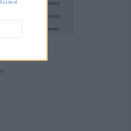
B’s List of
Moldova
ca
Horoscop
Vremea
nt