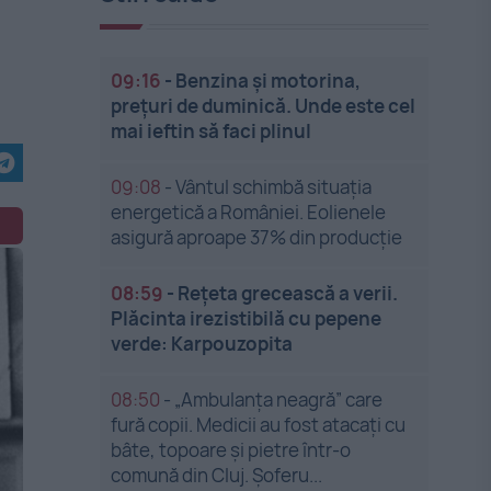
09:16
-
Benzina și motorina,
prețuri de duminică. Unde este cel
mai ieftin să faci plinul
09:08
-
Vântul schimbă situația
energetică a României. Eolienele
asigură aproape 37% din producție
08:59
-
Rețeta grecească a verii.
Plăcinta irezistibilă cu pepene
verde: Karpouzopita
08:50
-
„Ambulanța neagră” care
fură copii. Medicii au fost atacați cu
bâte, topoare și pietre într-o
comună din Cluj. Șoferu...