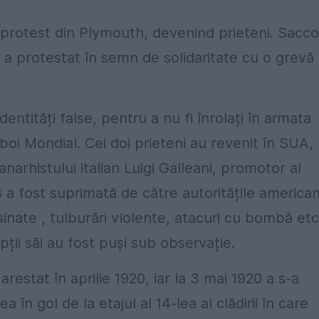
i protest din Plymouth, devenind prieteni. Sacco
ă a protestat în semn de solidaritate cu o grevă
identități false, pentru a nu fi înrolați în armata
oi Mondial. Cei doi prieteni au revenit în SUA,
anarhistului italian Luigi Galleani, promotor al
8 a fost suprimată de către autoritățile america
asinate , tulburări violente, atacuri cu bombă etc
pții săi au fost puși sub observație.
restat în aprilie 1920, iar la 3 mai 1920 a s-a
în gol de la etajul al 14-lea al clădirii în care