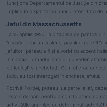
funcționa Departamentul de Justiție din ora
implice în organizarea unui protest față de 
Jaful din Massachussetts
La 15 aprilie 1920, la o fabrică de pantofi d
încasările, iar un casier și paznicul care îl în
jefuitorii păreau a fi și a vorbi cu accent ital
în special în rândurile celor cu vederi anarhis
periculoși” și anchetați. Cum ei erau cunoscuț
1920, au fost interogați în ancheta jafului.
Potrivit Poliției, puteau lua parte la jaf, deo
nevoie de bani pentru a comite atacuri cu bo
activitățile anarhice au determinat autorităț