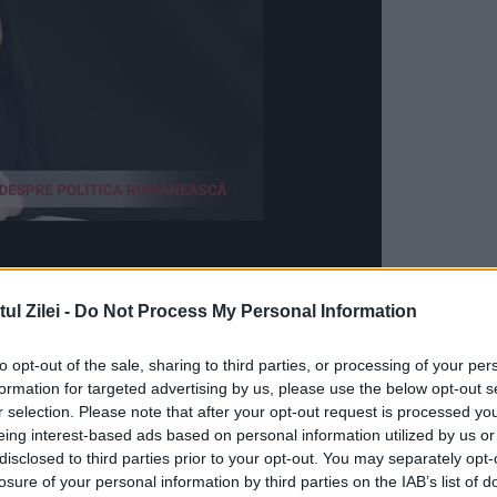
ienilor care imigraseră în America era foarte mare
l Zilei -
Do Not Process My Personal Information
 cu mari greutăți, dar au reușit să se integreze
to opt-out of the sale, sharing to third parties, or processing of your per
și, ideile anarhiste își făcuseră loc în rândurile
formation for targeted advertising by us, please use the below opt-out s
r selection. Please note that after your opt-out request is processed y
laritatea anarhismului, apropiat de stânga sociali
eing interest-based ads based on personal information utilized by us or
aseră în avangarda luptei pentru independență a
disclosed to third parties prior to your opt-out. You may separately opt-
losure of your personal information by third parties on the IAB’s list of