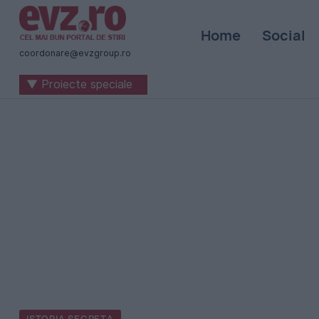
Știri
Home
Social
naționale
coordonare@evzgroup.ro
și
▼ Proiecte speciale
internaționale
|
România
-
Evenimentul
Zilei