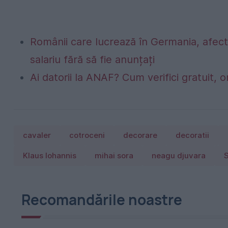
Românii care lucrează în Germania, afecta
salariu fără să fie anunțați
Ai datorii la ANAF? Cum verifici gratuit, o
cavaler
cotroceni
decorare
decoratii
Klaus Iohannis
mihai sora
neagu djuvara
Recomandările noastre