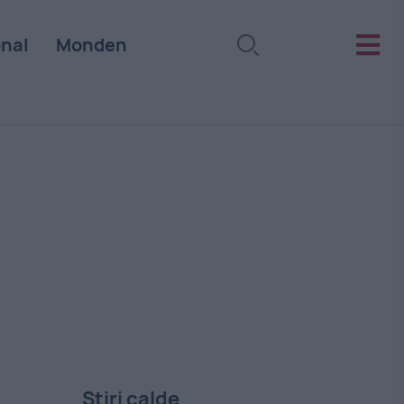
onal
Monden
Stiri calde