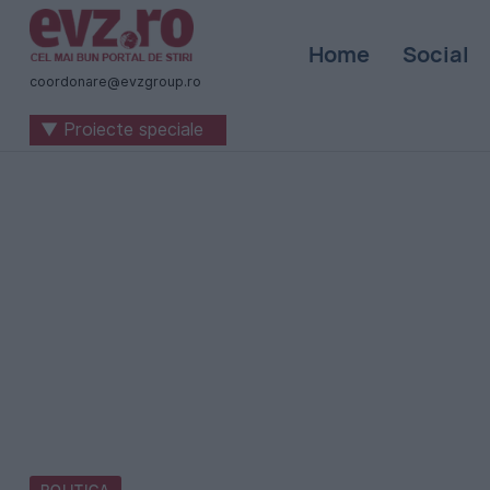
Știri
Home
Social
naționale
coordonare@evzgroup.ro
și
▼ Proiecte speciale
internaționale
|
România
-
Evenimentul
Zilei