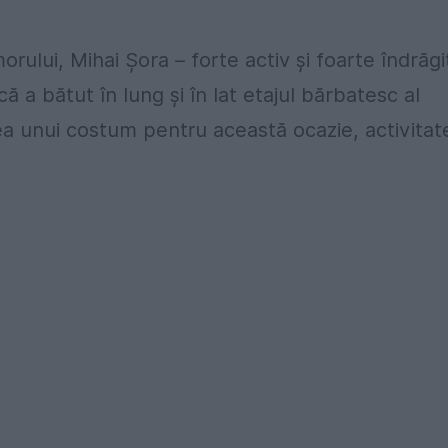
ului, Mihai Şora – forte activ şi foarte îndrăgi
ă a bătut în lung şi în lat etajul bărbatesc al
ea unui costum pentru această ocazie, activitat