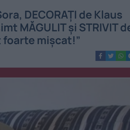
 Şora, DECORAŢI de Klaus
simt MĂGULIT şi STRIVIT d
 foarte mişcat!”