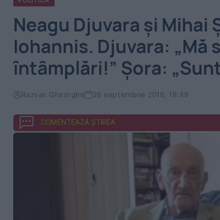
POLITICA
Neagu Djuvara şi Mihai
Iohannis. Djuvara: „Mă 
întâmplări!” Şora: „Sunt
Razvan Gheorghe
26 septembrie 2016, 18:49
COMENTEAZĂ ȘTIREA