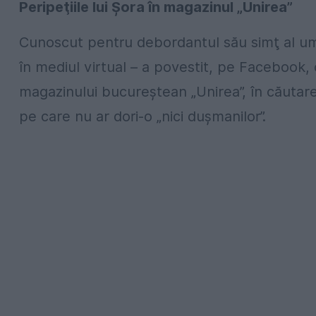
Peripeţiile lui Şora în magazinul „Unirea”
Cunoscut pentru debordantul său simţ al umor
în mediul virtual – a povestit, pe Facebook, c
magazinului bucureştean „Unirea”, în căutar
pe care nu ar dori-o „nici duşmanilor”.