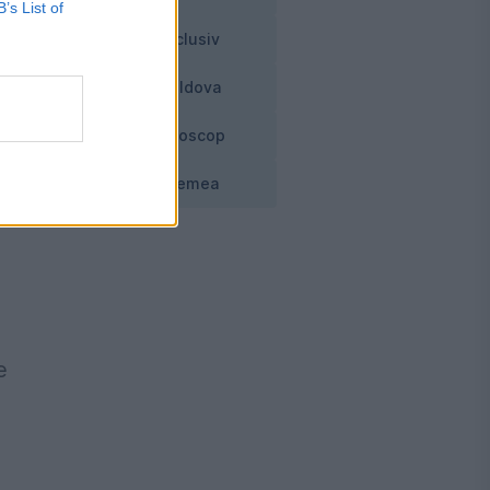
B’s List of
Exclusiv
le
Moldova
Horoscop
la
Vremea
e