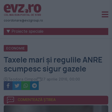
Știri
naționale
coordonare@evzgroup.ro
și
▼ Proiecte speciale
internaționale
|
ECONOMIE
România
Taxele mari și regulile ANRE
-
scumpesc sigur gazele
Evenimentul
Zilei
Teodora Cimpoi
27 aprilie 2016, 00:00
COMENTEAZĂ ȘTIREA