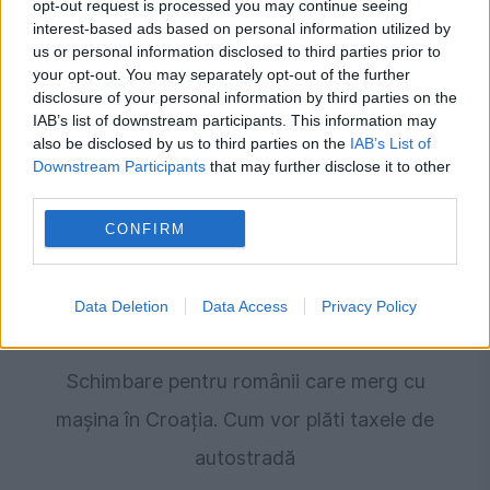
opt-out request is processed you may continue seeing
Prețul carburanților în Republica Moldova:
interest-based ads based on personal information utilized by
us or personal information disclosed to third parties prior to
Motorina se stabilizează, benzina se ieftinește
your opt-out. You may separately opt-out of the further
disclosure of your personal information by third parties on the
IAB’s list of downstream participants. This information may
also be disclosed by us to third parties on the
IAB’s List of
Downstream Participants
that may further disclose it to other
third parties.
CONFIRM
Data Deletion
Data Access
Privacy Policy
ECONOMIE
Schimbare pentru românii care merg cu
mașina în Croația. Cum vor plăti taxele de
autostradă