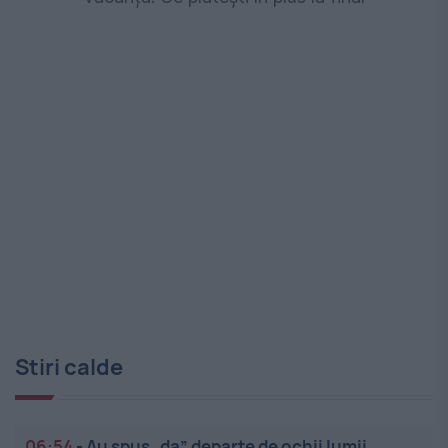
Stiri calde
06:54
-
Au spus „da” departe de ochii lumii.