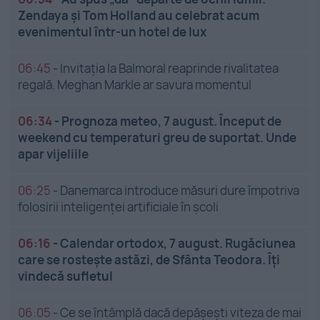
Zendaya și Tom Holland au celebrat acum
evenimentul într-un hotel de lux
06:45
-
Invitația la Balmoral reaprinde rivalitatea
regală. Meghan Markle ar savura momentul
06:34
-
Prognoza meteo, 7 august. Început de
weekend cu temperaturi greu de suportat. Unde
apar vijeliile
06:25
-
Danemarca introduce măsuri dure împotriva
folosirii inteligenței artificiale în școli
06:16
-
Calendar ortodox, 7 august. Rugăciunea
care se rostește astăzi, de Sfânta Teodora. Îți
vindecă sufletul
06:05
-
Ce se întâmplă dacă depășești viteza de mai