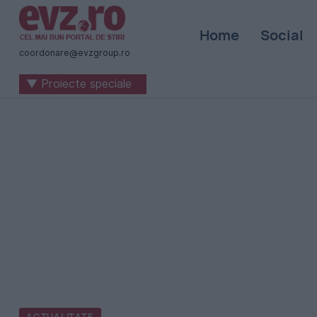
Știri
Home
Social
naționale
coordonare@evzgroup.ro
și
▼ Proiecte speciale
internaționale
|
România
-
Evenimentul
Zilei