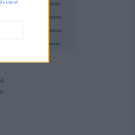
B’s List of
Exclusiv
ni,
Moldova
Horoscop
a
Vremea
in
e
nă
Pe