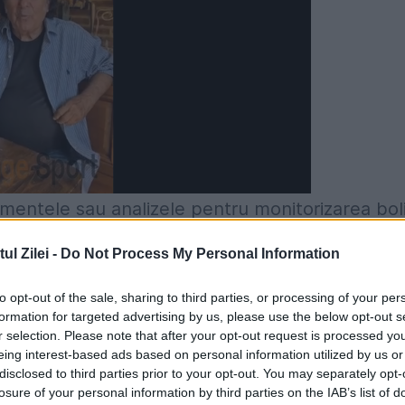
mentele sau analizele pentru monitorizarea boli
bui să le schimbe după fiecare injecție.
l Zilei -
Do Not Process My Personal Information
 de Sănătate (CNAS) spun că Programul Național
to opt-out of the sale, sharing to third parties, or processing of your per
elor pentru aplicarea tratamentului cu insulin
formation for targeted advertising by us, please use the below opt-out s
c pentru mai multe injectări.
r selection. Please note that after your opt-out request is processed y
eing interest-based ads based on personal information utilized by us or
disclosed to third parties prior to your opt-out. You may separately opt-
losure of your personal information by third parties on the IAB’s list of