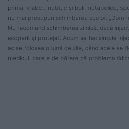
primar diabet, nutriţie şi boli metabolice, sp
nu mai presupun schimbarea acelor. „Domnul d
Nu recomand schimbarea zilnică, dacă injecți
acoperit și protejat. Acum se fac simple inj
ac se folosea o lună de zile, când acele se f
medicul, care e de părere că problema ridic