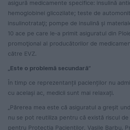
asigură medicamente specifice: insulină antid
hemoglobinei glicozilate; teste de automonit
insulinotrataţi; pompe de insulină și materi
10 ace pe care le-a primit asiguratul din Ploi
promoţional al producătorilor de medicamente
către EVZ.
„Este o problemă secundară”
În timp ce reprezentanții pacienților nu admi
cu același ac, medicii sunt mai relaxați.
„Părerea mea este că asiguratul a greșit und
nu se pot reutiliza pentru că există riscul de
pentru Protecția Pacienților, Vasile Barbu. 