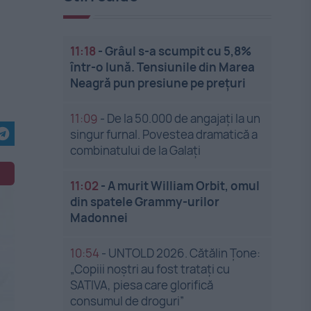
11:18
-
Grâul s-a scumpit cu 5,8%
într-o lună. Tensiunile din Marea
Neagră pun presiune pe prețuri
11:09
-
De la 50.000 de angajați la un
singur furnal. Povestea dramatică a
combinatului de la Galați
11:02
-
A murit William Orbit, omul
din spatele Grammy-urilor
Madonnei
10:54
-
UNTOLD 2026. Cătălin Țone:
„Copiii noștri au fost tratați cu
SATIVA, piesa care glorifică
consumul de droguri”