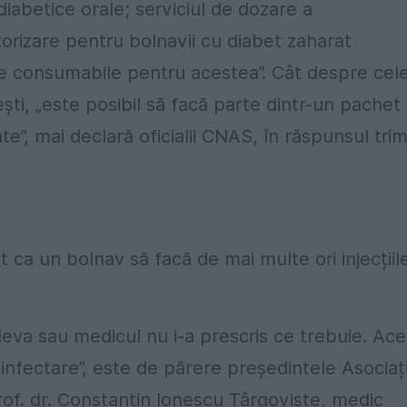
iabetice orale; serviciul de dozare a
orizare pentru bolnavii cu diabet zaharat
ale consumabile pentru acestea”. Cât despre cel
ești, „este posibil să facă parte dintr-un pachet
”, mai declară oficialii CNAS, în răspunsul trim
t ca un bolnav să facă de mai multe ori injecțiil
eva sau medicul nu i-a prescris ce trebuie. Ace
 infectare”, este de părere președintele Asociați
Prof. dr. Constantin Ionescu Târgoviște, medic