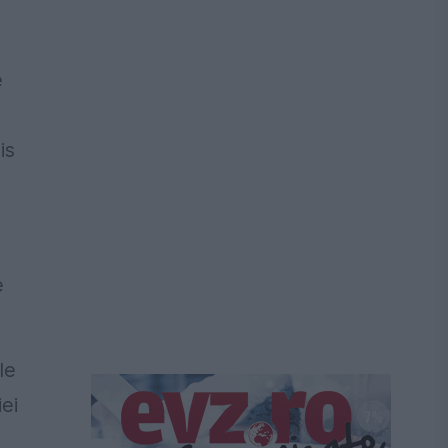
e
is
e
le
ei