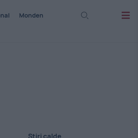
onal
Monden
Stiri calde