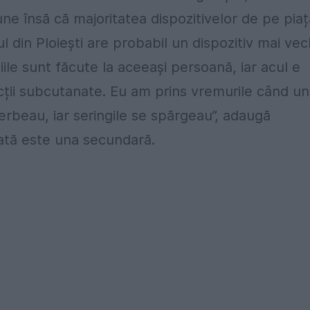
une însă că majoritatea dispozitivelor de pe piaț
in Ploiești are probabil un dispozitiv mai vech
ile sunt făcute la aceeași persoană, iar acul e
ecții subcutanate. Eu am prins vremurile când un
ierbeau, iar seringile se spărgeau”, adaugă
ată este una secundară.