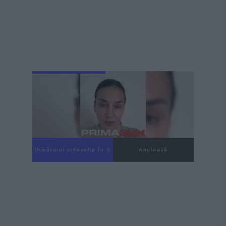
Următorul videoclip în 3
Anulează