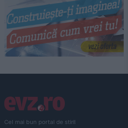
Linkuri utile
Cel mai bun portal de stiri!