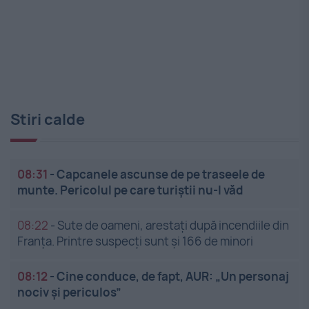
Stiri calde
08:31
-
Capcanele ascunse de pe traseele de
munte. Pericolul pe care turiștii nu-l văd
08:22
-
Sute de oameni, arestați după incendiile din
Franța. Printre suspecți sunt și 166 de minori
08:12
-
Cine conduce, de fapt, AUR: „Un personaj
nociv și periculos”