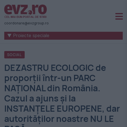
Știri
naționale
coordonare@evzgroup.ro
și
▼ Proiecte speciale
internaționale
|
SOCIAL
România
DEZASTRU ECOLOGIC de
-
proporţii într-un PARC
Evenimentul
NAŢIONAL din România.
Zilei
Cazul a ajuns şi la
INSTANŢELE EUROPENE, dar
autorităţilor noastre NU LE