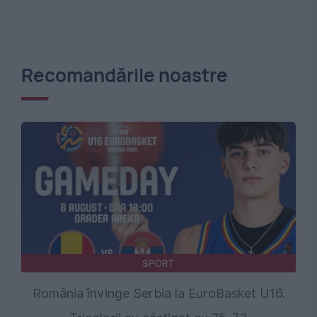
Recomandările noastre
SPORT
România învinge Serbia la EuroBasket U16.