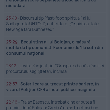
niciodată
23:40
-
Discursul tip "fast-food spiritual" al lui
Sadhguru la UNTOLD, critici dure: „O spiritualitate
New Age fără Dumnezeu”
23:29
-
Becul stins al lui Bolojan, o măsură
inutilă de tip comunist. Economie de 1 la sută din
consumul național
23:12
-
Lovitură în justiție. "Groapa cu bani" a familiei
procurorului Gigi Ștefan, închisă
22:57
-
Șoferii care au trecut printre bariere, în
vizorul Poliției. CFR a făcut publice imaginile
22:46
-
Traian Băsescu, întrebat cine ar putea fi
premier după Bolojan: Cred că eu aș fi cel mai bun