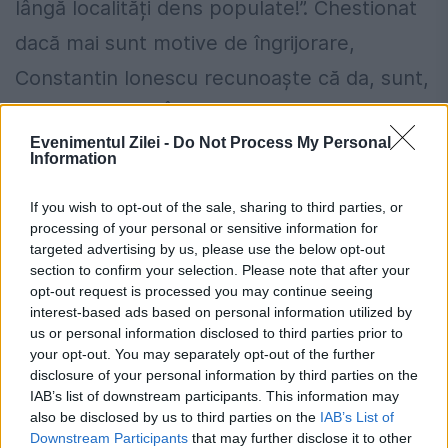
lângă localități dens populate!”. Chestionat
dacă mai sunt motive de îngrijorare,
Constantin Ionescu recunoaște că da, sunt,
dar nu majore: „În următoarele două luni, în
Evenimentul Zilei -
Do Not Process My Personal
Apenini se pot produce replici, dar nu de
Information
magnitudinea celor care au fost. Lucrurile
If you wish to opt-out of the sale, sharing to third parties, or
nu se liniștesc astăzi!”.
processing of your personal or sensitive information for
targeted advertising by us, please use the below opt-out
Românii care au muncit peste 25 de ani
section to confirm your selection. Please note that after your
opt-out request is processed you may continue seeing
pot primi mai mulți bani la pensie. Cum
interest-based ads based on personal information utilized by
us or personal information disclosed to third parties prior to
funcționează calculul ascuns în puncte
your opt-out. You may separately opt-out of the further
România, în pericol de blackout? Expert
disclosure of your personal information by third parties on the
IAB’s list of downstream participants. This information may
în energie: „Trebuie să accelerăm cât se
also be disclosed by us to third parties on the
IAB’s List of
Downstream Participants
that may further disclose it to other