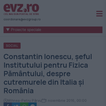
Știri
naționale
coordonare@evzgroup.ro
și
▼ Proiecte speciale
internaționale
|
SOCIAL
România
Constantin Ionescu, șeful
-
Institutului pentru Fizica
Evenimentul
Pământului, despre
Zilei
cutremurele din Italia și
România
Mihnea-Petru Pârvu
1 noiembrie 2016, 00:00