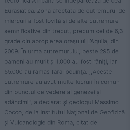
tectonică Africană se îndepărtează de cea
Eurasiatică. Zona afectată de cutremurul de
miercuri a fost lovită şi de alte cutremure
semnificative din trecut, precum cel de 6,3
grade din apropierea oraşului L’Aquila, din
2009. În urma cutremurului, peste 295 de
oameni au murit şi 1.000 au fost răniţi, iar
55.000 au rămas fără locuinţă. ,,Aceste
cutremure au avut multe lucruri în comun
din punctul de vedere al genezei şi
adâncimii”, a declarat și geologul Massimo
Cocco, de la Institutul Naţional de Geofizică
şi Vulcanologie din Roma, citat de