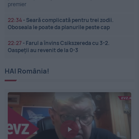
premier
22:34
-
Seară complicată pentru trei zodii.
Oboseala le poate da planurile peste cap
22:27
-
Farul a învins Csikszereda cu 3-2.
Oaspeții au revenit de la 0-3
HAI România!