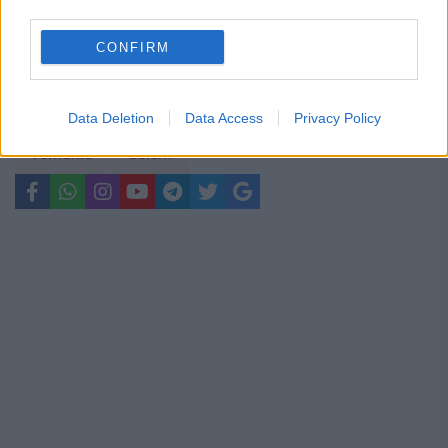
poate de repede acele investiții”
third parties.
CONFIRM
Constantin Ionescu
cutremur
italia
Data Deletion
Data Access
Privacy Policy
romania
seism