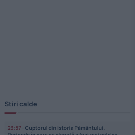
Stiri calde
23:57
-
Cuptorul din istoria Pământului.
Perioada în care pe planetă a fost mai cald ca