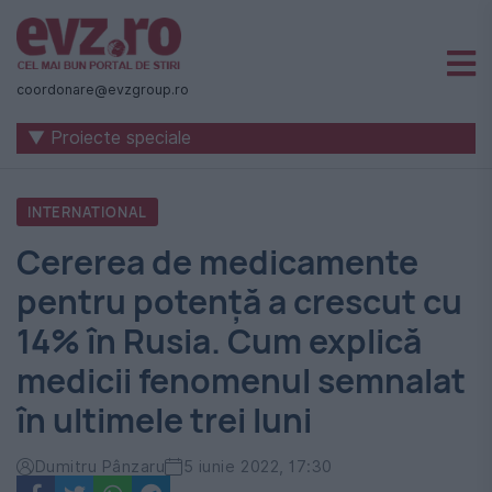
Știri
naționale
coordonare@evzgroup.ro
și
▼ Proiecte speciale
internaționale
|
INTERNATIONAL
România
Cererea de medicamente
-
pentru potență a crescut cu
Evenimentul
14% în Rusia. Cum explică
Zilei
medicii fenomenul semnalat
în ultimele trei luni
Dumitru Pânzaru
5 iunie 2022, 17:30