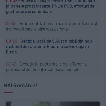
09:08
-
Adevărul despre PNRR. USR a conceput
jaloanele prost trasate. PNL și PSD, eforturi de
gestionare și schimbare
08:58
-
Ardei copți la borcan pentru iarnă. Secretul
marinadei care le păstrează aroma
08:50
-
Decizia luată de SUA schimbă din nou
războiul din Ucraina. Efectele se văd deja în
Rusia
08:43
-
Evoluția lui pește prăjit: de la Topor la
profesorul de „finanțe comportamentale”
HAI România!