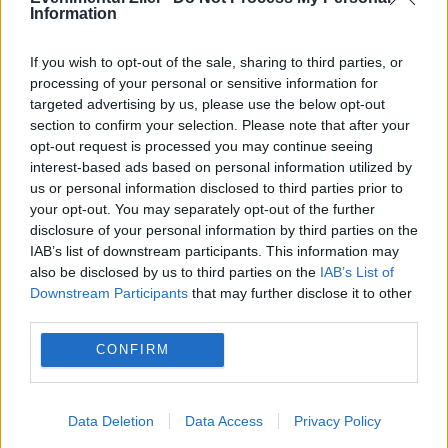
pentru bărbați acest lucru nu este
Information
bun”, a explicat urologul Nikolai
Zakharchenko.
If you wish to opt-out of the sale, sharing to third parties, or
processing of your personal or sensitive information for
targeted advertising by us, please use the below opt-out
141 de localități au impus restricții la apă.
section to confirm your selection. Please note that after your
opt-out request is processed you may continue seeing
Lista cu râurile și zonele afectate
interest-based ads based on personal information utilized by
us or personal information disclosed to third parties prior to
Schimbare neașteptată pentru cei care
your opt-out. You may separately opt-out of the further
cumpără locuințe noi. Ce se întâmplă cu
disclosure of your personal information by third parties on the
IAB’s list of downstream participants. This information may
TVA-ul redus după termenul-limită
also be disclosed by us to third parties on the
IAB’s List of
Downstream Participants
that may further disclose it to other
third parties.
CONFIRM
coronavirus
disfunctie erectila
Data Deletion
Data Access
Privacy Policy
medicamente
potenta
rusia