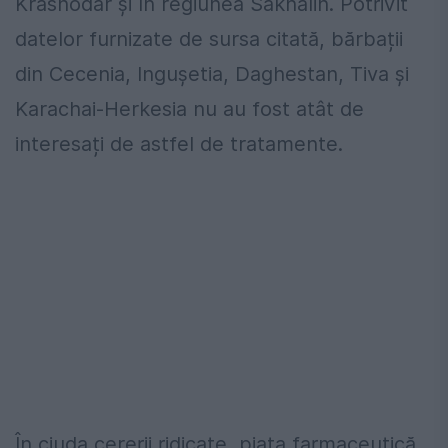
Krasnodar și în regiunea Sakhalin. Potrivit
datelor furnizate de sursa citată, bărbații
din Cecenia, Ingușetia, Daghestan, Tiva și
Karachai-Herkesia nu au fost atât de
interesați de astfel de tratamente.
În ciuda cererii ridicate, piața farmaceutică