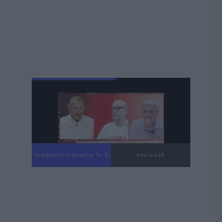
Următorul videoclip în 3
Anulează