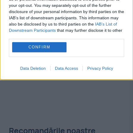
your opt-out. You may separately opt-out of the further
disclosure of your personal information by third parties on the
cariera
viata
IAB’s list of downstream participants. This information may
also be disclosed by us to third parties on the
IAB’s List of
Downstream Participants
that may further disclose it to other
third parties.
CONFIRM
Data Deletion
Data Access
Privacy Policy
Recomandările noastre