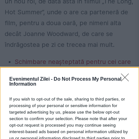
un nou rol, de data asta în filmul „The Long,
Hot Summer”, unde o are ca parteneră de
film, pentru a doua oară, pe nimeni alta
decât Joanne Woodward, de care se
îndrăgostea pe zi ce trecea mai mult.
Schimbare neașteptată pentru cei care
cumpără locuințe noi. Ce se întâmplă cu
Evenimentul Zilei -
Do Not Process My Personal
TVA-ul redus după termenul-limită
Information
Plată impusă prin lege pentru românii
If you wish to opt-out of the sale, sharing to third parties, or
care stau la bloc. Aceste sume devin
processing of your personal or sensitive information for
targeted advertising by us, please use the below opt-out
obligații pentru proprietari
section to confirm your selection. Please note that after your
opt-out request is processed you may continue seeing
interest-based ads based on personal information utilized by
us or personal information disclosed to third parties prior to