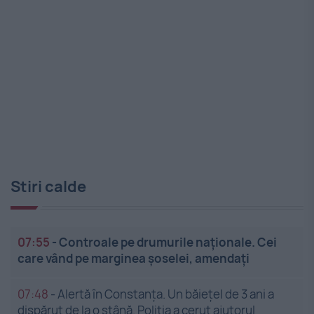
Stiri calde
07:55
-
Controale pe drumurile naționale. Cei
care vând pe marginea șoselei, amendați
07:48
-
Alertă în Constanța. Un băiețel de 3 ani a
dispărut de la o stână. Poliția a cerut ajutorul