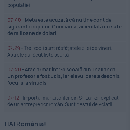
populației
07:40
-
Meta este acuzată că nu ține cont de
siguranța copiilor. Compania, amendată cu sute
de milioane de dolari
07:29
-
Trei zodii sunt răsfățatele zilei de vineri.
Astrele au făcut lista scurtă
07:20
-
Atac armat într-o școală din Thailanda.
Un profesor a fost ucis, iar elevul care a deschis
focul s-a sinucis
07:12
-
Importul muncitorilor din Sri Lanka, explicat
de un antreprenor român. Sunt destul de volatili
HAI România!