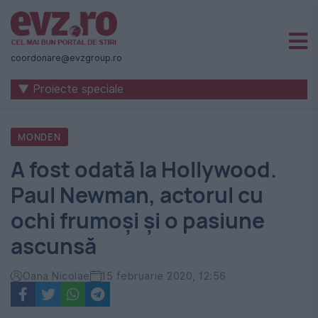
Știri
naționale
coordonare@evzgroup.ro
și
▼ Proiecte speciale
internaționale
|
MONDEN
România
A fost odată la Hollywood.
-
Paul Newman, actorul cu
Evenimentul
ochi frumoși și o pasiune
Zilei
ascunsă
Oana Nicolae
15 februarie 2020, 12:56