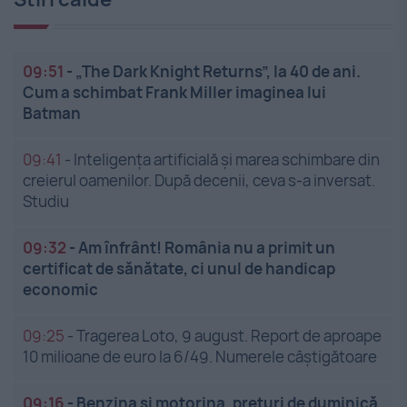
09:51
-
„The Dark Knight Returns”, la 40 de ani.
Cum a schimbat Frank Miller imaginea lui
Batman
09:41
-
Inteligența artificială și marea schimbare din
creierul oamenilor. După decenii, ceva s-a inversat.
Studiu
09:32
-
Am înfrânt! România nu a primit un
certificat de sănătate, ci unul de handicap
economic
09:25
-
Tragerea Loto, 9 august. Report de aproape
10 milioane de euro la 6/49. Numerele câștigătoare
09:16
-
Benzina și motorina, prețuri de duminică.