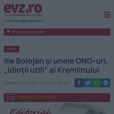
Știri
naționale
coordonare@evzgroup.ro
și
▼ Proiecte speciale
internaționale
|
OPINII
România
Ilie Bolojan și unele ONG-uri,
-
„idioții utili” ai Kremlinului
Evenimentul
Zilei
Mirel Curea
25 mai 2026, 08:43
COMENTEAZĂ ȘTIREA