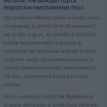
Nu doar Ilie Bolojan luptă
împotriva reactoarelor mici
Nici proiectul
Neptun Deep
nu este trecut
cu vederea. În primul rând „Greenpeace”,
dar și alte ong-uri, au deschis 6 acțiuni în
justiție de suspendare a avizelor și
acordurilor de mediu ale uriașului proiect.
Ong-urile susțin că exploatarea pune în
pericol biodiversitatea din Marea Neagră.
De fapt, exploatarea încurcă cu totul
altceva.
Să nu cumva să credeți Ilie
Bolojan
este
singurul demolator al proiectului centralei