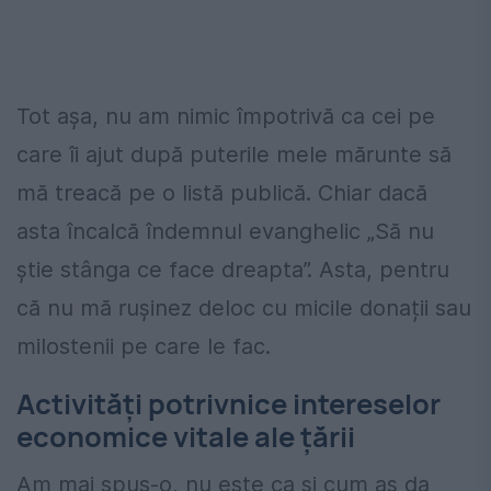
Tot așa, nu am nimic împotrivă ca cei pe
care îi ajut după puterile mele mărunte să
mă treacă pe o listă publică. Chiar dacă
asta încalcă îndemnul evanghelic „Să nu
știe stânga ce face dreapta”. Asta, pentru
că nu mă rușinez deloc cu micile donații sau
milostenii pe care le fac.
Activități potrivnice intereselor
economice vitale ale țării
Am mai spus-o, nu este ca și cum aș da