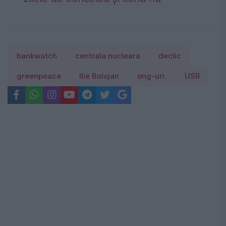
bankwatch
centrala nucleara
declic
greenpeace
Ilie Bolojan
ong-uri.
USR