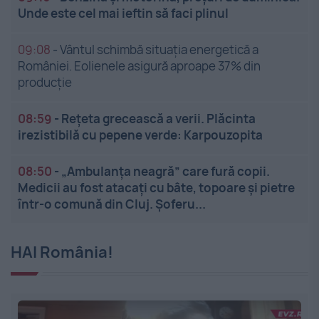
Unde este cel mai ieftin să faci plinul
09:08
-
Vântul schimbă situația energetică a
României. Eolienele asigură aproape 37% din
producție
08:59
-
Rețeta grecească a verii. Plăcinta
irezistibilă cu pepene verde: Karpouzopita
08:50
-
„Ambulanța neagră” care fură copii.
Medicii au fost atacați cu bâte, topoare și pietre
într-o comună din Cluj. Șoferu...
HAI România!