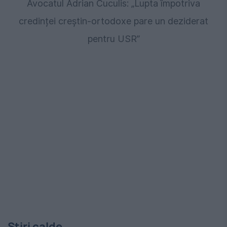
Avocatul Adrian Cuculis: „Lupta împotriva
credinței creștin-ortodoxe pare un deziderat
pentru USR”
Stiri calde