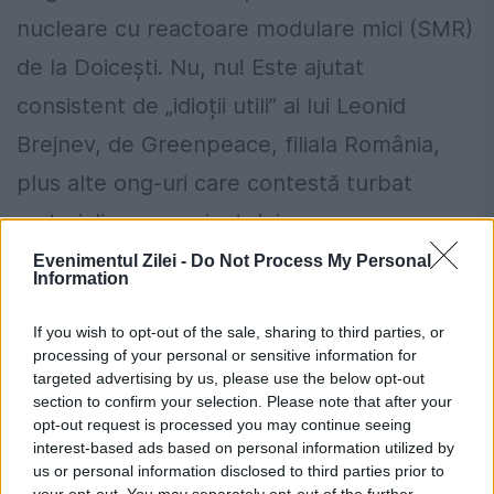
nucleare cu reactoare modulare mici (SMR)
de la Doicești. Nu, nu! Este ajutat
consistent de „idioții utili” ai lui Leonid
Brejnev, de Greenpeace, filiala România,
plus alte ong-uri care contestă turbat
materializarea proiectului.
Evenimentul Zilei -
Do Not Process My Personal
Marele adversar: Federația Rusă
Information
Interesul de a frâna toate aceste proiecte,
If you wish to opt-out of the sale, sharing to third parties, or
processing of your personal or sensitive information for
mai ales a acelora din zona energetică, nu
targeted advertising by us, please use the below opt-out
este nicidecum al vrăbiuțelor deranjate de
section to confirm your selection. Please note that after your
opt-out request is processed you may continue seeing
roboteala unei hidrocentrale. Nu este nici al
interest-based ads based on personal information utilized by
us or personal information disclosed to third parties prior to
meduzelor din Marea Neagră, care vor
your opt-out. You may separately opt-out of the further