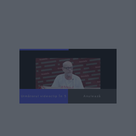
Următorul videoclip în 3
Anulează