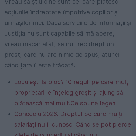
Vreau să știu cine sunt cei care plătesc
acțiunile îndreptate împotriva copiilor și
urmașilor mei. Dacă serviciile de informații și
Justiția nu sunt capabile să mă apere,
vreau măcar atât, să nu trec drept un
prost, care nu are nimic de spus, atunci
când țara îi este trădată.
Locuiești la bloc? 10 reguli pe care mulți
proprietari le înțeleg greșit și ajung să
plătească mai mult.Ce spune legea
Concediu 2026. Dreptul pe care mulți
salariați nu îl cunosc. Când se pot pierde
zilele de concediu și când nu